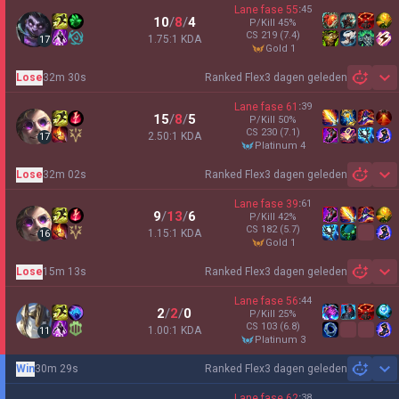
Lane fase
55
:
45
10
/
8
/
4
P/Kill
45
%
CS
219
(7.4)
1.75:1 KDA
17
gold 1
Lose
32m 30s
Ranked Flex
3 dagen geleden
Sh
Lane fase
61
:
39
15
/
8
/
5
P/Kill
50
%
CS
230
(7.1)
2.50:1 KDA
17
platinum 4
Lose
32m 02s
Ranked Flex
3 dagen geleden
Sh
Lane fase
39
:
61
9
/
13
/
6
P/Kill
42
%
CS
182
(5.7)
1.15:1 KDA
16
gold 1
Lose
15m 13s
Ranked Flex
3 dagen geleden
Sh
Lane fase
56
:
44
2
/
2
/
0
P/Kill
25
%
CS
103
(6.8)
1.00:1 KDA
11
platinum 3
Win
30m 29s
Ranked Flex
3 dagen geleden
Sh
Lane fase
62
:
38