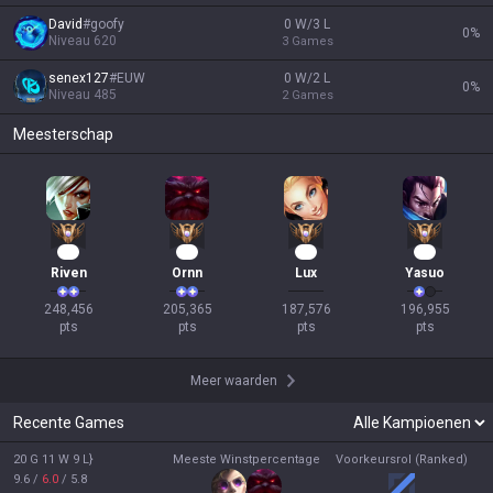
David
#
goofy
0 W/3 L
0
%
Niveau
620
3
Games
senex127
#
EUW
0 W/2 L
0
%
Niveau
485
2
Games
Meesterschap
25
21
19
18
Riven
Ornn
Lux
Yasuo
248,456

205,365

187,576

196,955

pts
pts
pts
pts
Meer waarden
Recente Games
20 G 11 W 9 L}
Meeste Winstpercentage
Voorkeursrol (Ranked)
9.6
/
6.0
/
5.8