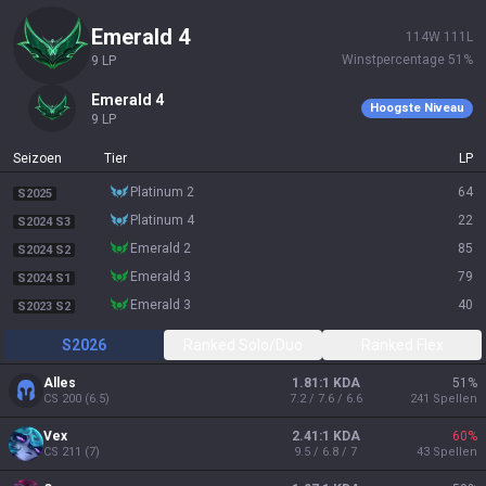
emerald 4
114
W
111
L
Winstpercentage
51
%
9
LP
emerald 4
Hoogste Niveau
9
LP
Seizoen
Tier
LP
platinum 2
64
S2025
platinum 4
22
S2024 S3
emerald 2
85
S2024 S2
emerald 3
79
S2024 S1
emerald 3
40
S2023 S2
S2026
Ranked Solo/Duo
Ranked Flex
Alles
1.81:1 KDA
51
%
CS
200
(
6.5
)
7.2 / 7.6 / 6.6
241
Spellen
Vex
2.41:1 KDA
60
%
CS
211
(
7
)
9.5 / 6.8 / 7
43
Spellen