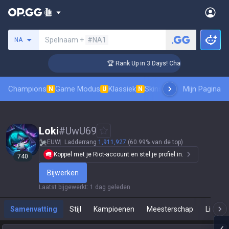
Zoek een summoner
Spelnaam +
#NA1
NA
ger Coaching
🏆 Rank Up in 3 Days! Challenger Coaching
Champions
Game Modus
Klassiek
Skinsranglijst
Mijn Pagina
Leaderboar
N
U
N
Loki
#
UwU69
EUW
Ladderrang
1,911,927
(60.99% van de top)
Koppel met je Riot-account en stel je profiel in.
740
Bijwerken
Laatst bijgewerkt
:
1 dag geleden
Samenvatting
Stijl
Kampioenen
Meesterschap
Live Sp