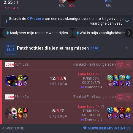
2.55
: 1
50
%
100
%
65
%
P/Kill
41
%
Gebruik de
OP-score
om een nauwkeuriger overzicht te krijgen van je
vaardigheidsniveau.
Analyseer mijn recente wedstrijden.
Wat is mijn vaardigheidsniveau?
PATCH
Patchnotities die je niet mag missen
BETA
16.15
Lose
40m 08s
Ranked Flex
8 uur geleden
Sh
Lane fase
49
:
51
12
/
13
/
9
P/Kill
36
%
CS
310
(7.7)
1.62:1 KDA
18
diamond 4
Lose
23m 42s
Ranked Flex
9 uur geleden
Sh
Lane fase
47
:
53
5
/
9
/
2
P/Kill
54
%
CS
131
(5.5)
0.78:1 KDA
12
diamond 3
ADVERTENTIE
VERWIJDER ADVERTENTIES