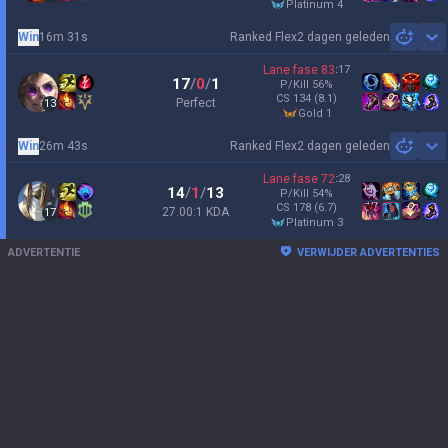
platinum 4
Win
16m 31s
Ranked Flex
2 dagen geleden
Sh
Lane fase
83
:
17
17
/
0
/
1
P/Kill
56
%
CS
134
(8.1)
Perfect
13
gold 1
Win
26m 43s
Ranked Flex
2 dagen geleden
Sh
Lane fase
72
:
28
14
/
1
/
13
P/Kill
54
%
CS
178
(6.7)
27.00:1 KDA
17
platinum 3
ADVERTENTIE
VERWIJDER ADVERTENTIES