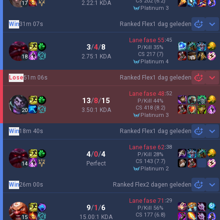
CS
202
(6.2)
2.22:1 KDA
17
platinum 3
Win
31m 07s
Ranked Flex
1 dag geleden
Sh
Lane fase
55
:
45
3
/
4
/
8
P/Kill
35
%
CS
217
(7)
2.75:1 KDA
18
platinum 4
Lose
51m 06s
Ranked Flex
1 dag geleden
Sh
Lane fase
48
:
52
13
/
8
/
15
P/Kill
44
%
CS
418
(8.2)
3.50:1 KDA
20
platinum 3
Win
18m 40s
Ranked Flex
1 dag geleden
Sh
Lane fase
62
:
38
4
/
0
/
4
P/Kill
28
%
CS
143
(7.7)
Perfect
14
platinum 2
Win
26m 00s
Ranked Flex
2 dagen geleden
Sh
Lane fase
71
:
29
9
/
1
/
6
P/Kill
56
%
CS
177
(6.8)
15.00:1 KDA
15