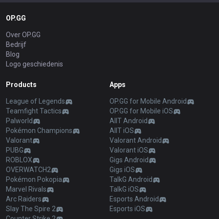
OP.GG
Over OP.GG
Bedrijf
Blog
Logo geschiedenis
Products
Apps
League of Legends
OP.GG for Mobile Android
Teamfight Tactics
OP.GG for Mobile iOS
Palworld
AllT Android
Pokémon Champions
AllT iOS
Valorant
Valorant Android
PUBG
Valorant iOS
ROBLOX
Gigs Android
OVERWATCH2
Gigs iOS
Pokémon Pokopia
TalkG Android
Marvel Rivals
TalkG iOS
Arc Raiders
Esports Android
Slay The Spire 2
Esports iOS
Counter Strike 2