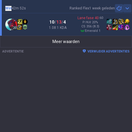
Win
42m 52s
Ranked Flex
1 week geleden
Sh
Lane fase
40
:
60
10
/
13
/
4
P/Kill
20
%
CS
356
(8.3)
1.08:1 KDA
20
emerald 1
Meer waarden
ADVERTENTIE
VERWIJDER ADVERTENTIES