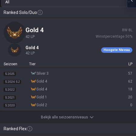
All
Ranked Solo/Duo
gold 4
8
W
8
L
Winstpercentage
50
%
42
LP
gold 4
Hoogste Niveau
42
LP
Seizoen
Tier
LP
silver 3
57
S2025
gold 4
62
S2024 S2
gold 4
18
S2022
gold 1
20
S2021
gold 2
0
S2020
Bekijk alle seizoensniveaus
Ranked Flex