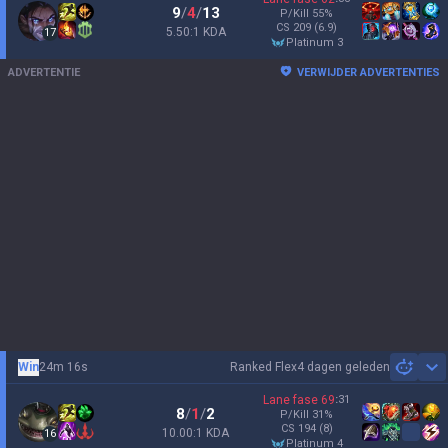
9
/
4
/
13
P/Kill
55
%
CS
209
(6.9)
5.50:1 KDA
17
platinum 3
ADVERTENTIE
VERWIJDER ADVERTENTIES
Win
24m 16s
Ranked Flex
4 dagen geleden
Sh
Lane fase
69
:
31
8
/
1
/
2
P/Kill
31
%
CS
194
(8)
10.00:1 KDA
16
platinum 4