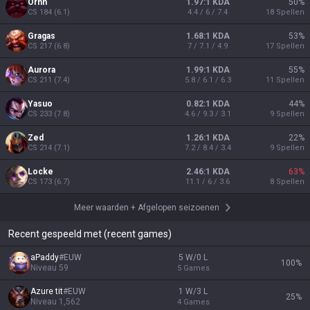
Ornn
1.97:1 KDA
50
%
CS
184
(
6.1
)
4.4 / 6 / 7.4
18
Spellen
Gragas
1.68:1 KDA
53
%
CS
217
(
6.8
)
7 / 7.1 / 4.9
17
Spellen
Aurora
1.99:1 KDA
55
%
CS
211
(
7.4
)
5.8 / 6.1 / 6.3
11
Spellen
Yasuo
0.82:1 KDA
44
%
CS
233
(
7.8
)
4.6 / 9.3 / 3.1
9
Spellen
Zed
1.26:1 KDA
22
%
CS
214
(
7.1
)
7.2 / 8.4 / 3.4
9
Spellen
Locke
2.46:1 KDA
63
%
CS
173
(
6.7
)
11.1 / 6 / 3.6
8
Spellen
Meer waarden
+
Afgelopen seizoenen
Recent gespeeld met (recent games)
aPaddy
#
EUW
5 W/0 L
100
%
Niveau
59
5
Games
Azure tit
#
EUW
1 W/3 L
25
%
Niveau
1,562
4
Games