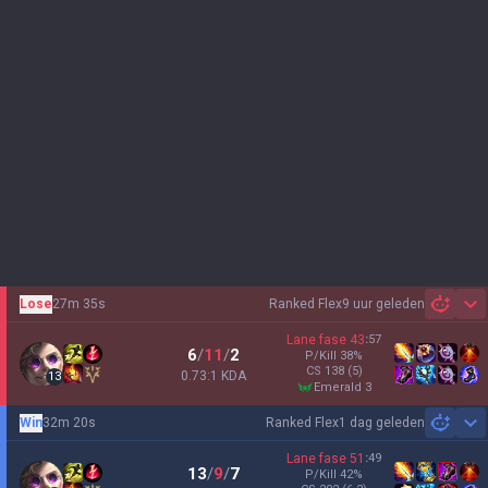
Lose
27m 35s
Ranked Flex
9 uur geleden
Sh
Lane fase
43
:
57
6
/
11
/
2
P/Kill
38
%
CS
138
(5)
0.73:1 KDA
13
emerald 3
Win
32m 20s
Ranked Flex
1 dag geleden
Sh
Lane fase
51
:
49
13
/
9
/
7
P/Kill
42
%