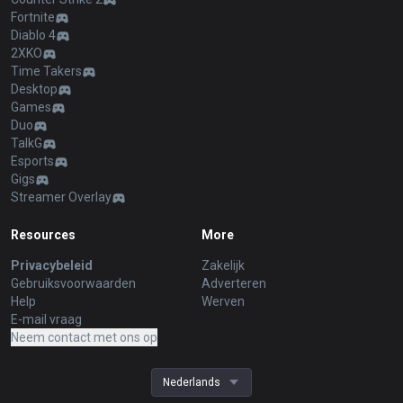
Fortnite
Diablo 4
2XKO
Time Takers
Desktop
Games
Duo
TalkG
Esports
Gigs
Streamer Overlay
Resources
More
Privacybeleid
Zakelijk
Gebruiksvoorwaarden
Adverteren
Help
Werven
E-mail vraag
Neem contact met ons op
Nederlands