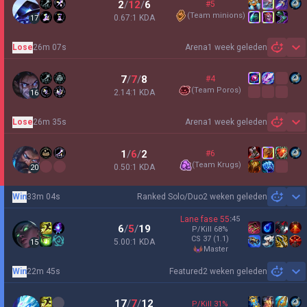
2
/
12
/
6
#5
(
Team minions
)
0.67:1 KDA
17
Lose
26m 07s
Arena
1 week geleden
Sh
7
/
7
/
8
#4
(
Team Poros
)
2.14:1 KDA
16
Lose
26m 35s
Arena
1 week geleden
Sh
1
/
6
/
2
#6
(
Team Krugs
)
0.50:1 KDA
20
Win
33m 04s
Ranked Solo/Duo
2 weken geleden
Sh
Lane fase
55
:
45
6
/
5
/
19
P/Kill
68
%
CS
37
(1.1)
5.00:1 KDA
15
master
Win
22m 45s
Featured
2 weken geleden
Sh
17
/
7
/
12
P/Kill
31
%