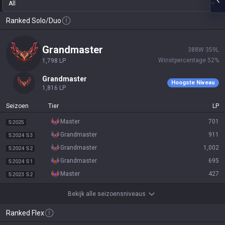
All
Ranked Solo/Duo
grandmaster
388
W
359
L
Winstpercentage
52
%
1,798
LP
grandmaster
Hoogste Niveau
1,816
LP
Seizoen
Tier
LP
master
701
S2025
grandmaster
911
S2024 S3
grandmaster
1,002
S2024 S2
grandmaster
695
S2024 S1
master
427
S2023 S2
Bekijk alle seizoensniveaus
Ranked Flex