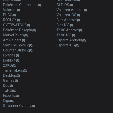
Pokémon Champions
AllT iOS
Valorant
Valorant Android
PUBG
Valorant iOS
ROBLOX
Gigs Android
OVERWATCH2
Gigs iOS
Pokémon Pokopia
TalkG Android
Marvel Rivals
TalkG iOS
Arc Raiders
Esports Android
Slay The Spire 2
Esports iOS
Counter Strike 2
Fortnite
Diablo 4
2XKO
Time Takers
Desktop
Games
Duo
TalkG
Esports
Gigs
Streamer Overlay