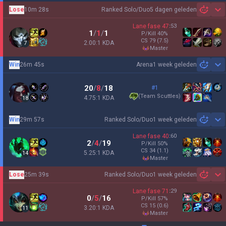
Lose
10m 28s
Ranked Solo/Duo
5 dagen geleden
Sh
Lane fase
47
:
53
1
/
1
/
1
P/Kill
40
%
CS
79
(7.5)
2.00:1 KDA
7
master
Win
26m 45s
Arena
1 week geleden
Sh
20
/
8
/
18
#1
(
Team Scuttles
)
4.75:1 KDA
18
Win
29m 57s
Ranked Solo/Duo
1 week geleden
Sh
Lane fase
40
:
60
2
/
4
/
19
P/Kill
50
%
CS
34
(1.1)
5.25:1 KDA
14
master
Lose
25m 39s
Ranked Solo/Duo
1 week geleden
Sh
Lane fase
71
:
29
0
/
5
/
16
P/Kill
57
%
CS
15
(0.6)
3.20:1 KDA
11
master