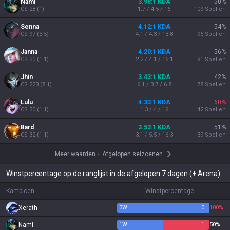
Nami
3.98:1 KDA
50
%
CS
28
(
1
)
1.7 / 4.5 / 16
109
Spellen
Senna
4.12:1 KDA
54
%
CS
97
(
3.5
)
4.1 / 4.3 / 13.8
96
Spellen
Janna
4.20:1 KDA
56
%
CS
30
(
1.1
)
2.2 / 4.1 / 15.1
81
Spellen
Jhin
3.43:1 KDA
42
%
CS
223
(
8.1
)
6.1 / 3.7 / 6.8
78
Spellen
Lulu
4.33:1 KDA
60
%
CS
30
(
1.1
)
1.3 / 4 / 16
42
Spellen
Bard
3.53:1 KDA
51
%
CS
32
(
1.1
)
3.1 / 5.5 / 16.3
39
Spellen
Meer waarden
+
Afgelopen seizoenen
Winstpercentage op de ranglijst in de afgelopen 7 dagen (+ Arena)
Kampioen
Winstpercentage
Xerath
3
W
0
L
100%
Nami
1
W
1
L
50%