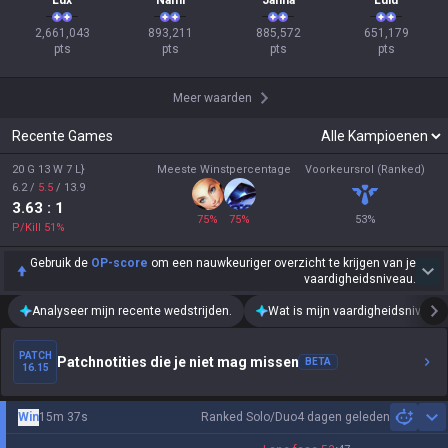
Lux
Nami
Janna
Lulu
2,661,043

893,211

885,572

651,179

pts
pts
pts
pts
Meer waarden
Recente Games
20 G 13 W 7 L}
Meeste Winstpercentage
Voorkeursrol (Ranked)
6.2
/
5.5
/
13.9
3.63
: 1
75
%
75
%
53
%
P/Kill
51
%
Gebruik de
OP-score
om een nauwkeuriger overzicht te krijgen van je
vaardigheidsniveau.
Analyseer mijn recente wedstrijden.
Wat is mijn vaardigheidsniveau?
PATCH
Patchnotities die je niet mag missen
BETA
16.15
Win
15m 37s
Ranked Solo/Duo
4 dagen geleden
Sh