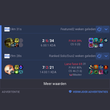
Win
24m 31s
Featured
2 weken geleden
Sh
2
/
6
/
34
P/Kill
39
%
CS
0
(0)
6.00:1 KDA
18
Win
29m 28s
Ranked Solo/Duo
2 weken geleden
Sh
Lane fase
69
:
31
7
/
2
/
21
P/Kill
85
%
CS
46
(1.6)
14.00:1 KDA
14
master
Meer waarden
ADVERTENTIE
VERWIJDER ADVERTENTIES