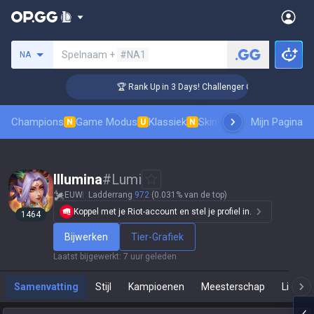
Zoek een summoner
Spelnaam +
#NA1
NA
🏆 Rank Up in 3 Days! Challenger Coaching
Champions
Game Modus
Klassiek
Skinsranglijst
Mijn Pagina
Leaderboar
N
U
N
Illumina
#
Lumi
EUW
Ladderrang
972
(0.031% van de top)
Koppel met je Riot-account en stel je profiel in.
1464
Bijwerken
Tier-Grafiek
Laatst bijgewerkt
:
7 uur geleden
Samenvatting
Stijl
Kampioenen
Meesterschap
Live Sp