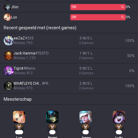
Jhin
0
W
1
L
0%
Lux
0
W
1
L
0%
Recent gespeeld met (recent games)
eeZaZ
#
333
3 W/0 L
100
%
Niveau
763
3
Games
Jack Hanma
#
TESTO
1 W/1 L
50
%
Niveau
1,159
2
Games
Tigrot
#
Mario
0 W/2 L
0
%
Niveau
413
2
Games
WHATLEYS CHILD
#
FROG
2 W/0 L
100
%
Niveau
970
2
Games
Meesterschap
245
84
83
62