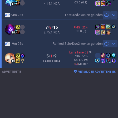
CS
3
(0.1)
4.14:1 KDA
17
Win
24m 28s
Featured
2 weken geleden
Sh
7
/
8
/
15
P/Kill
22
%
CS
0
(0)
2.75:1 KDA
18
Win
19m 06s
Ranked Solo/Duo
2 weken geleden
Sh
Lane fase
62
:
38
5
/
1
/
9
P/Kill
56
%
CS
172
(9)
14.00:1 KDA
13
master
ADVERTENTIE
VERWIJDER ADVERTENTIES