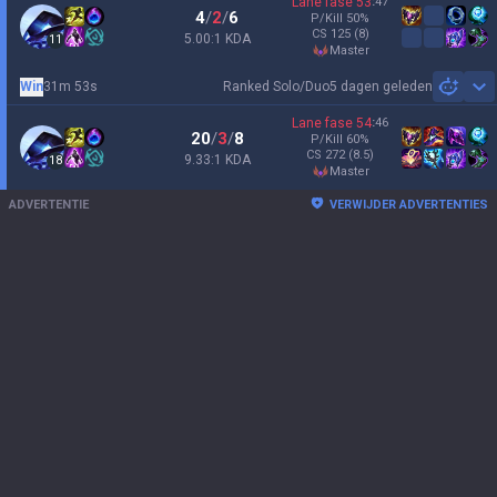
Lane fase
53
:
47
4
/
2
/
6
P/Kill
50
%
CS
125
(8)
5.00:1 KDA
11
master
Win
31m 53s
Ranked Solo/Duo
5 dagen geleden
Sh
Lane fase
54
:
46
20
/
3
/
8
P/Kill
60
%
CS
272
(8.5)
9.33:1 KDA
18
master
ADVERTENTIE
VERWIJDER ADVERTENTIES