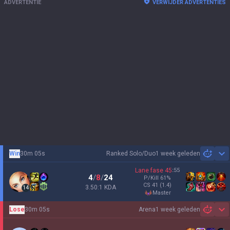
ADVERTENTIE
VERWIJDER ADVERTENTIES
Win
30m 05s
Ranked Solo/Duo
1 week geleden
Sh
Lane fase
45
:
55
4
/
8
/
24
P/Kill
61
%
CS
41
(1.4)
3.50:1 KDA
14
master
Lose
30m 05s
Arena
1 week geleden
Sh