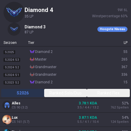
diamond 4
9
W
6
L
Winstpercentage
60
%
35
LP
diamond 3
Hoogste Niveau
87
LP
Seizoen
Tier
LP
diamond 2
55
S2025
master
265
S2024 S3
grandmaster
367
S2024 S2
grandmaster
336
S2024 S1
diamond 2
15
S2023 S2
S2026
Ranked Solo/Duo
Ranked Flex
Alles
3.78:1 KDA
52
%
CS
90
(
3.2
)
3.5 / 4.4 / 13.2
762
Spellen
Lux
3.87:1 KDA
54
%
CS
161
(
5.7
)
5.5 / 4.1 / 10.4
124
Spellen