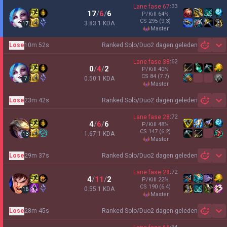
Lane fase
67
:
33
17
/
6
/
6
P/Kill
64
%
CS
295
(9.3)
3.83:1 KDA
17
master
Lose
10m 52s
Ranked Solo/Duo
2 dagen geleden
Sh
Lane fase
38
:
62
0
/
4
/
2
P/Kill
40
%
CS
84
(7.7)
0.50:1 KDA
7
master
Lose
23m 42s
Ranked Solo/Duo
2 dagen geleden
Sh
Lane fase
28
:
72
4
/
6
/
6
P/Kill
48
%
CS
147
(6.2)
1.67:1 KDA
13
master
Lose
29m 37s
Ranked Solo/Duo
2 dagen geleden
Sh
Lane fase
28
:
72
4
/
11
/
2
P/Kill
22
%
CS
190
(6.4)
0.55:1 KDA
16
master
Lose
28m 45s
Ranked Solo/Duo
2 dagen geleden
Sh