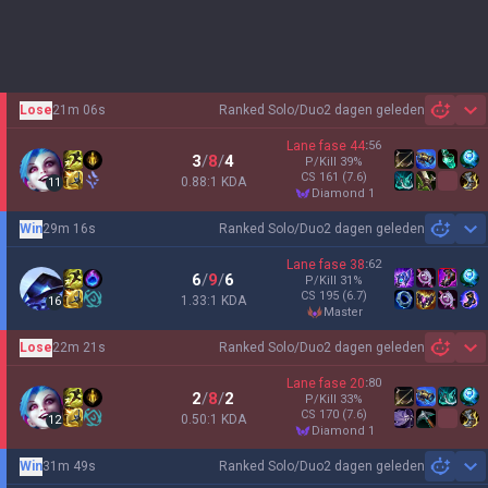
Lose
21m 06s
Ranked Solo/Duo
2 dagen geleden
Sh
Lane fase
44
:
56
3
/
8
/
4
P/Kill
39
%
CS
161
(7.6)
0.88:1 KDA
11
diamond 1
Win
29m 16s
Ranked Solo/Duo
2 dagen geleden
Sh
Lane fase
38
:
62
6
/
9
/
6
P/Kill
31
%
CS
195
(6.7)
1.33:1 KDA
16
master
Lose
22m 21s
Ranked Solo/Duo
2 dagen geleden
Sh
Lane fase
20
:
80
2
/
8
/
2
P/Kill
33
%
CS
170
(7.6)
0.50:1 KDA
12
diamond 1
Win
31m 49s
Ranked Solo/Duo
2 dagen geleden
Sh