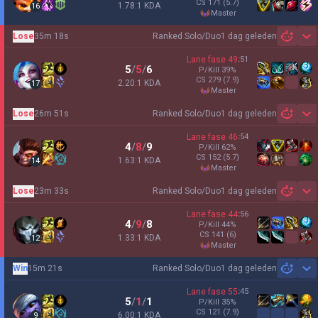
CS
171
(5.7)
1.78:1 KDA
16
master
Lose
35m 18s
Ranked Solo/Duo
1 dag geleden
Sh
Lane fase
49
:
51
5
/
5
/
6
P/Kill
39
%
CS
279
(7.9)
2.20:1 KDA
17
master
Lose
26m 51s
Ranked Solo/Duo
1 dag geleden
Sh
Lane fase
46
:
54
4
/
8
/
9
P/Kill
62
%
CS
152
(5.7)
1.63:1 KDA
14
master
Lose
23m 33s
Ranked Solo/Duo
1 dag geleden
Sh
Lane fase
44
:
56
4
/
9
/
8
P/Kill
44
%
CS
141
(6)
1.33:1 KDA
12
master
Win
15m 21s
Ranked Solo/Duo
1 dag geleden
Sh
Lane fase
55
:
45
5
/
1
/
1
P/Kill
35
%
CS
121
(7.9)
6.00:1 KDA
9