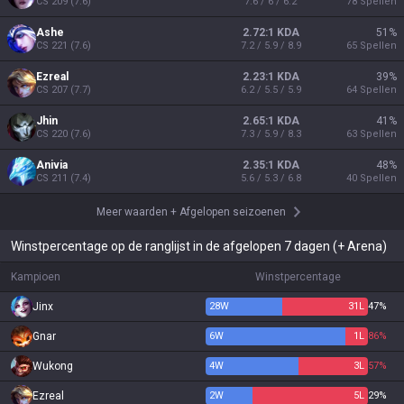
CS
209
(
7.6
)
7.6 / 6 / 6.2
78
Spellen
Ashe
2.72:1 KDA
51
%
CS
221
(
7.6
)
7.2 / 5.9 / 8.9
65
Spellen
Ezreal
2.23:1 KDA
39
%
CS
207
(
7.7
)
6.2 / 5.5 / 5.9
64
Spellen
Jhin
2.65:1 KDA
41
%
CS
220
(
7.6
)
7.3 / 5.9 / 8.3
63
Spellen
Anivia
2.35:1 KDA
48
%
CS
211
(
7.4
)
5.6 / 5.3 / 6.8
40
Spellen
Meer waarden
+
Afgelopen seizoenen
Winstpercentage op de ranglijst in de afgelopen 7 dagen (+ Arena)
Kampioen
Winstpercentage
Jinx
28
W
31
L
47%
Gnar
6
W
1
L
86%
Wukong
4
W
3
L
57%
Ezreal
2
W
5
L
29%