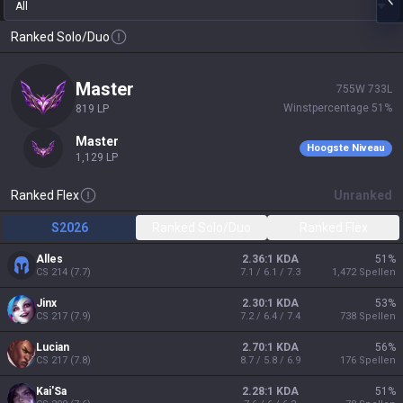
All
Ranked Solo/Duo
master
755
W
733
L
Winstpercentage
51
%
819
LP
master
Hoogste Niveau
1,129
LP
Ranked Flex
Unranked
S2026
Ranked Solo/Duo
Ranked Flex
Alles
2.36:1 KDA
51
%
CS
214
(
7.7
)
7.1 / 6.1 / 7.3
1,472
Spellen
Jinx
2.30:1 KDA
53
%
CS
217
(
7.9
)
7.2 / 6.4 / 7.4
738
Spellen
Lucian
2.70:1 KDA
56
%
CS
217
(
7.8
)
8.7 / 5.8 / 6.9
176
Spellen
Kai'Sa
2.28:1 KDA
51
%