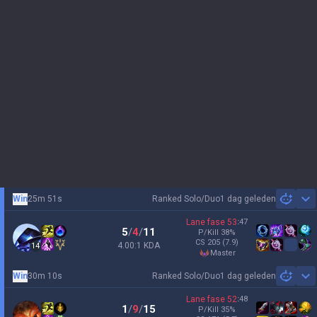
Win
25m 51s
Ranked Solo/Duo
1 dag geleden
Sh
Lane fase
53
:
47
5
/
4
/
11
P/Kill
38
%
CS
205
(7.9)
4.00:1 KDA
14
master
Win
30m 10s
Ranked Solo/Duo
1 dag geleden
Sh
Lane fase
52
:
48
1
/
9
/
15
P/Kill
35
%