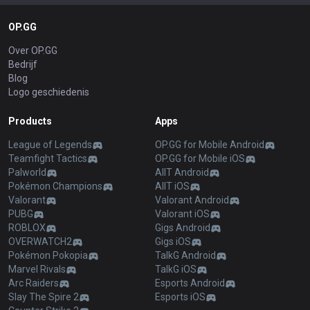
OP.GG
Over OP.GG
Bedrijf
Blog
Logo geschiedenis
Products
Apps
League of Legends
OP.GG for Mobile Android
Teamfight Tactics
OP.GG for Mobile iOS
Palworld
AllT Android
Pokémon Champions
AllT iOS
Valorant
Valorant Android
PUBG
Valorant iOS
ROBLOX
Gigs Android
OVERWATCH2
Gigs iOS
Pokémon Pokopia
TalkG Android
Marvel Rivals
TalkG iOS
Arc Raiders
Esports Android
Slay The Spire 2
Esports iOS