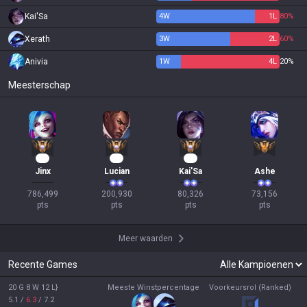
Kai'Sa
4
W
1
L
80%
Xerath
3
W
2
L
60%
Anivia
1
W
4
L
20%
Meesterschap
66
21
10
Jinx
Lucian
Kai'Sa
Ashe
786,499

200,930

80,326

73,156

pts
pts
pts
pts
Meer waarden
Recente Games
20 G 8 W 12 L}
Meeste Winstpercentage
Voorkeursrol (Ranked)
5.1
/
6.3
/
7.2