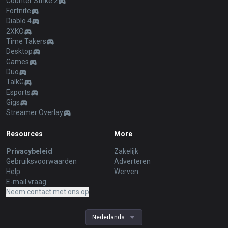
Counter Strike 2
Fortnite
Diablo 4
2XKO
Time Takers
Desktop
Games
Duo
TalkG
Esports
Gigs
Streamer Overlay
Resources
More
Privacybeleid
Zakelijk
Gebruiksvoorwaarden
Adverteren
Help
Werven
E-mail vraag
Neem contact met ons op
Nederlands