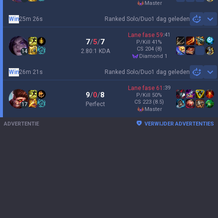
master
Win
25m 26s
Ranked Solo/Duo
1 dag geleden
Sh
Lane fase
59
:
41
7
/
5
/
7
P/Kill
41
%
CS
204
(8)
2.80:1 KDA
14
diamond 1
Win
26m 21s
Ranked Solo/Duo
1 dag geleden
Sh
Lane fase
61
:
39
9
/
0
/
8
P/Kill
50
%
CS
223
(8.5)
Perfect
17
master
ADVERTENTIE
VERWIJDER ADVERTENTIES