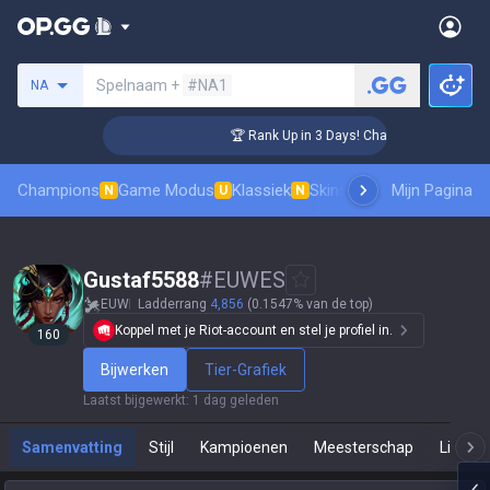
Zoek een summoner
Spelnaam +
#NA1
NA
nger Coaching
🏆 Rank Up in 3 Days! Challenger Coaching
Champions
Game Modus
Klassiek
Skinsranglijst
Mijn Pagina
Leaderboar
N
U
N
Gustaf5588
#
EUWES
EUW
Ladderrang
4,856
(0.1547% van de top)
Koppel met je Riot-account en stel je profiel in.
160
Bijwerken
Tier-Grafiek
Laatst bijgewerkt
:
1 dag geleden
Samenvatting
Stijl
Kampioenen
Meesterschap
Live Sp