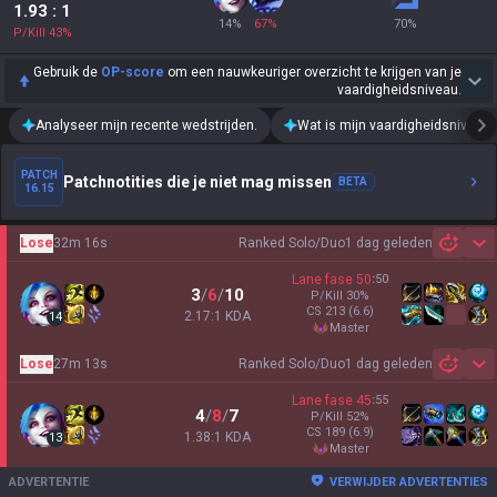
1.93
: 1
14
%
67
%
70
%
P/Kill
43
%
Gebruik de
OP-score
om een nauwkeuriger overzicht te krijgen van je
vaardigheidsniveau.
Analyseer mijn recente wedstrijden.
Wat is mijn vaardigheidsniveau?
PATCH
Patchnotities die je niet mag missen
BETA
16.15
Lose
32m 16s
Ranked Solo/Duo
1 dag geleden
Sh
Lane fase
50
:
50
3
/
6
/
10
P/Kill
30
%
CS
213
(6.6)
2.17:1 KDA
14
master
Lose
27m 13s
Ranked Solo/Duo
1 dag geleden
Sh
Lane fase
45
:
55
4
/
8
/
7
P/Kill
52
%
CS
189
(6.9)
1.38:1 KDA
13
master
ADVERTENTIE
VERWIJDER ADVERTENTIES