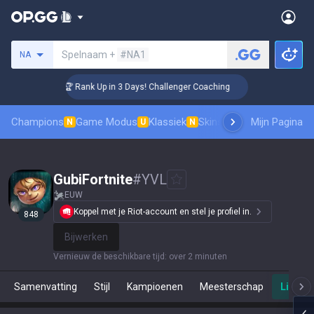
Zoek een summoner
Spelnaam +
#NA1
NA
🏆 Rank Up in 3 Days! Challenger Coaching
Champions
Game Modus
Klassiek
Skinsranglijst
Mijn Pagina
Leaderboar
N
U
N
GubiFortnite
#
YVL
EUW
Koppel met je Riot-account en stel je profiel in.
848
Bijwerken
Vernieuw de beschikbare tijd
:
over 2 minuten
Samenvatting
Stijl
Kampioenen
Meesterschap
Live Sp