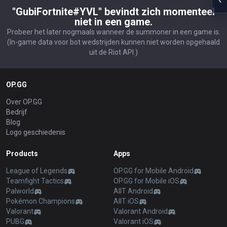
"GubiFortnite#YVL" bevindt zich momenteel
niet in een game.
Probeer het later nogmaals wanneer de summoner in een game is.
(In-game data voor bot wedstrijden kunnen niet worden opgehaald
uit de Riot API.)
OP.GG
Over OP.GG
Bedrijf
Blog
Logo geschiedenis
Products
Apps
League of Legends
OP.GG for Mobile Android
Teamfight Tactics
OP.GG for Mobile iOS
Palworld
AllT Android
Pokémon Champions
AllT iOS
Valorant
Valorant Android
PUBG
Valorant iOS