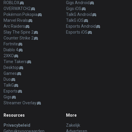
ROBLOX
Gigs Android
OVERWATCH2
Gigs iOS
Pokémon Pokopia
TalkG Android
Marvel Rivals
TalkG iOS
Arc Raiders
Esports Android
Slay The Spire 2
Esports iOS
Counter Strike 2
Fortnite
Diablo 4
2XKO
Time Takers
Desktop
Games
Duo
TalkG
Esports
Gigs
Streamer Overlay
Resources
More
Privacybeleid
Zakelijk
Gebruiksvoorwaarden
Adverteren