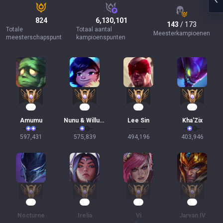
824
6,130,101
143
/ 173
Totale
Totaal aantal
Meesterkampioenen
meesterschapspunt
kampioenspunten
57
51
46
35
Amumu
Nunu & Willump
Lee Sin
Kha'Zix
597,431
575,839
494,196
403,946
24
20
18
14
Nocturne
Irelia
Vi
Jarvan IV