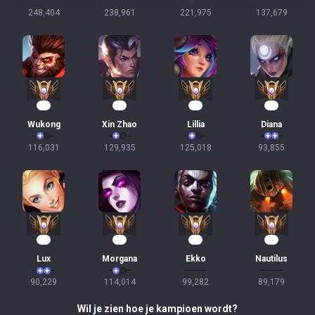
248,404
238,961
221,975
137,679
12
11
11
11
Wukong
Xin Zhao
Lillia
Diana
116,031
129,935
125,018
93,855
11
10
10
10
Lux
Morgana
Ekko
Nautilus
90,229
114,014
99,282
89,179
Wil je zien hoe je kampioen wordt?