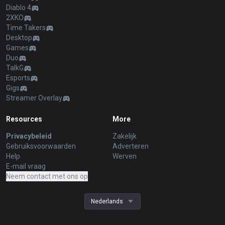
Diablo 4
2XKO
Time Takers
Desktop
Games
Duo
TalkG
Esports
Gigs
Streamer Overlay
Resources
More
Privacybeleid
Zakelijk
Gebruiksvoorwaarden
Adverteren
Help
Werven
E-mail vraag
Neem contact met ons op
Nederlands