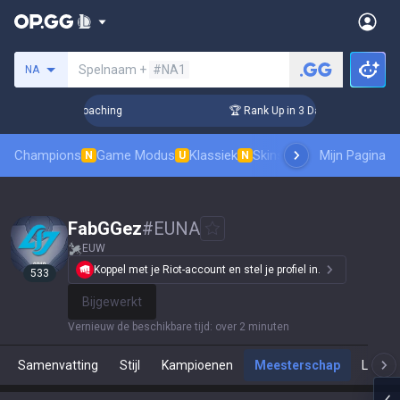
Zoek een summoner
Spelnaam +
#NA1
NA
s! Challenger Coaching
🏆 Rank Up in 3 Days! Challenger Co
Champions
Game Modus
Klassiek
Skinsranglijst
Mijn Pagina
Leaderboar
N
U
N
FabGGez
#
EUNA
EUW
Koppel met je Riot-account en stel je profiel in.
533
Bijgewerkt
Vernieuw de beschikbare tijd
:
over 2 minuten
Samenvatting
Stijl
Kampioenen
Meesterschap
Live S