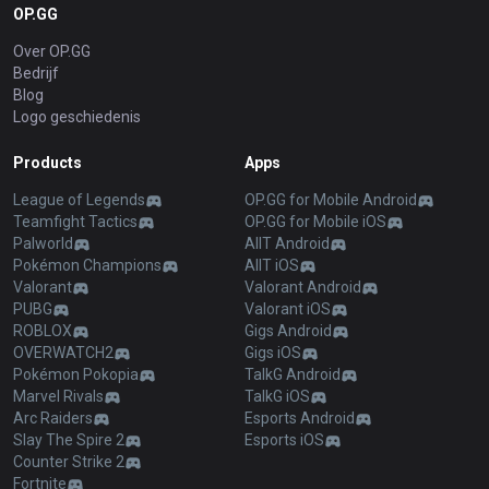
OP.GG
Over OP.GG
Bedrijf
Blog
Logo geschiedenis
Products
Apps
League of Legends
OP.GG for Mobile Android
Teamfight Tactics
OP.GG for Mobile iOS
Palworld
AllT Android
Pokémon Champions
AllT iOS
Valorant
Valorant Android
PUBG
Valorant iOS
ROBLOX
Gigs Android
OVERWATCH2
Gigs iOS
Pokémon Pokopia
TalkG Android
Marvel Rivals
TalkG iOS
Arc Raiders
Esports Android
Slay The Spire 2
Esports iOS
Counter Strike 2
Fortnite