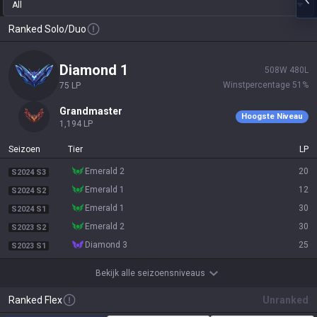
All
Ranked Solo/Duo
diamond 1
508
W
480
L
Winstpercentage
51
%
75
LP
grandmaster
Hoogste Niveau
1,194
LP
Seizoen
Tier
LP
emerald 2
20
S2024 S3
emerald 1
12
S2024 S2
emerald 1
30
S2024 S1
emerald 2
30
S2023 S2
diamond 3
25
S2023 S1
Bekijk alle seizoensniveaus
Ranked Flex
Unranked