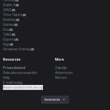
Fortnite
Diablo 4
2XKO
Time Takers
Desktop
Games
Duo
TalkG
Esports
Gigs
Streamer Overlay
Resources
More
Privacybeleid
Zakelijk
Gebruiksvoorwaarden
Adverteren
Help
Werven
E-mail vraag
Neem contact met ons op
Nederlands