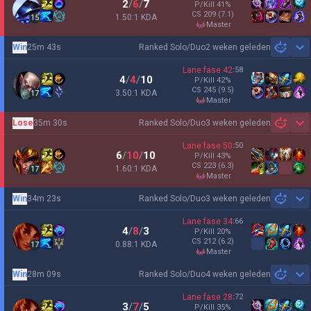
2
/
6
/
7
P/Kill
41
%
CS
209
(7.1)
1.50:1 KDA
15
master
Win
25m 43s
Ranked Solo/Duo
2 weken geleden
Sh
Lane fase
42
:
58
4
/
4
/
10
P/Kill
42
%
CS
245
(9.5)
3.50:1 KDA
17
master
Lose
35m 30s
Ranked Solo/Duo
3 weken geleden
Sh
Lane fase
50
:
50
6
/
10
/
10
P/Kill
43
%
CS
223
(6.3)
1.60:1 KDA
17
master
Win
34m 23s
Ranked Solo/Duo
3 weken geleden
Sh
Lane fase
34
:
66
4
/
8
/
3
P/Kill
20
%
CS
212
(6.2)
0.88:1 KDA
17
master
Win
28m 09s
Ranked Solo/Duo
4 weken geleden
Sh
Lane fase
28
:
72
3
/
7
/
5
P/Kill
35
%