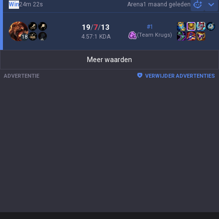
Win
24m 22s
Arena
1 maand geleden
Sh
19
/
7
/
13
#1
(
Team Krugs
)
4.57:1 KDA
18
Meer waarden
ADVERTENTIE
VERWIJDER ADVERTENTIES