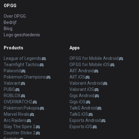
OP.GG
Over OP.GG
Bedrijf
Blog
Logo geschiedenis
Products
Apps
League of Legends
OP.GG for Mobile Android
Teamfight Tactics
OP.GG for Mobile iOS
Palworld
AllT Android
Pokémon Champions
AllT iOS
Valorant
Valorant Android
PUBG
Valorant iOS
ROBLOX
Gigs Android
OVERWATCH2
Gigs iOS
Pokémon Pokopia
TalkG Android
Marvel Rivals
TalkG iOS
Arc Raiders
Esports Android
Slay The Spire 2
Esports iOS
Counter Strike 2