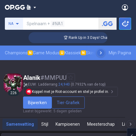
Zoek een summoner
Spelnaam +
#NA1
NA
nger Coaching
🏆 Rank Up in 3 Days! Challenger Coaching
Champions
Game Modus
Klassiek
Skinsranglijst
Mijn Pagina
Leaderboar
N
U
N
Alanik
#
MMPUU
EUW
Ladderrang
24,940
(0.7932% van de top)
Koppel met je Riot-account en stel je profiel in.
226
Bijwerken
Tier-Grafiek
Laatst bijgewerkt
:
5 dagen geleden
Samenvatting
Stijl
Kampioenen
Meesterschap
Live Sp