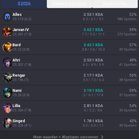
S2026
Ranked Solo/Duo
Ranked Flex
Alles
2.53:1 KDA
52
%
CS
173
(
6.2
)
6.3 / 6.1 / 9.1
986
Spellen
Jarvan IV
3.62:1 KDA
59
%
CS
201
(
7.3
)
7.7 / 5.2 / 11.1
272
Spellen
Bard
3.42:1 KDA
57
%
CS
22
(
0.8
)
3.8 / 5.6 / 15.3
49
Spellen
Ahri
2.53:1 KDA
49
%
CS
207
(
7.8
)
6.5 / 4.9 / 5.9
41
Spellen
Rengar
2.17:1 KDA
50
%
CS
196
(
7
)
9.3 / 7.2 / 6.2
38
Spellen
Nami
3.19:1 KDA
59
%
CS
26
(
0.9
)
2 / 6.1 / 17.4
37
Spellen
Lillia
2.81:1 KDA
54
%
CS
204
(
7.8
)
6 / 5.2 / 8.6
35
Spellen
Singed
1.78:1 KDA
43
%
CS
226
(
8.1
)
5.2 / 6.9 / 7.1
30
Spellen
Meer waarden
+
Afgelopen seizoenen