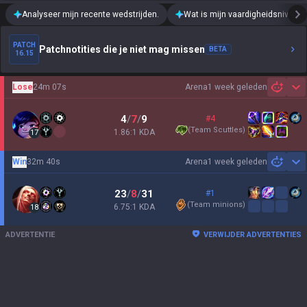
Analyseer mijn recente wedstrijden.
Wat is mijn vaardigheidsniveau?
PATCH
Patchnotities die je niet mag missen
BETA
16.15
Lose
24m 07s
Arena
1 week geleden
Sh
4
/
7
/
9
#4
(
Team Scuttles
)
1.86:1 KDA
17
Win
32m 40s
Arena
1 week geleden
Sh
23
/
8
/
31
#1
(
Team minions
)
6.75:1 KDA
18
ADVERTENTIE
VERWIJDER ADVERTENTIES