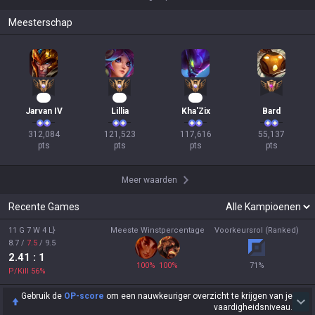
Meesterschap
31
14
13
Jarvan IV
Lillia
Kha'Zix
Bard
312,084

121,523

117,616

55,137

pts
pts
pts
pts
Meer waarden
Recente Games
11 G 7 W 4 L}
Meeste Winstpercentage
Voorkeursrol (Ranked)
8.7
/
7.5
/
9.5
2.41
: 1
100
%
100
%
71
%
P/Kill
56
%
Gebruik de
OP-score
om een nauwkeuriger overzicht te krijgen van je
vaardigheidsniveau.