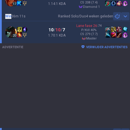
CS
208
(7.4)
1.14:1 KDA
17
diamond 1
Win
36m 11s
Ranked Solo/Duo
4 weken geleden
Sh
Lane fase
26
:
74
10
/
10
/
7
P/Kill
40
%
CS
279
(7.7)
1.70:1 KDA
20
master
ADVERTENTIE
VERWIJDER ADVERTENTIES