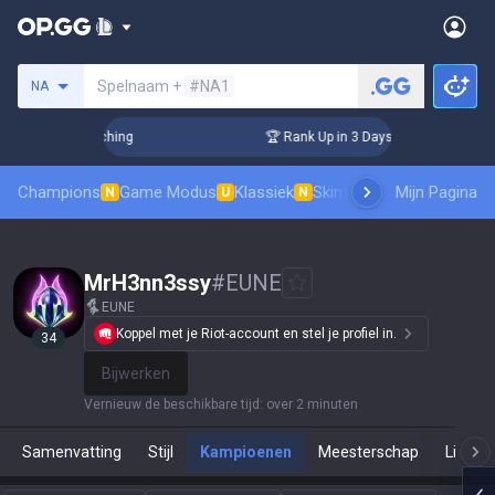
Zoek een summoner
Spelnaam +
#NA1
NA
 Challenger Coaching
🏆 Rank Up in 3 Days! Challenger Coa
Champions
Game Modus
Klassiek
Skinsranglijst
Mijn Pagina
Leaderboar
N
U
N
MrH3nn3ssy
#
EUNE
EUNE
Koppel met je Riot-account en stel je profiel in.
34
Bijwerken
Vernieuw de beschikbare tijd
:
over 2 minuten
Samenvatting
Stijl
Kampioenen
Meesterschap
Live Sp