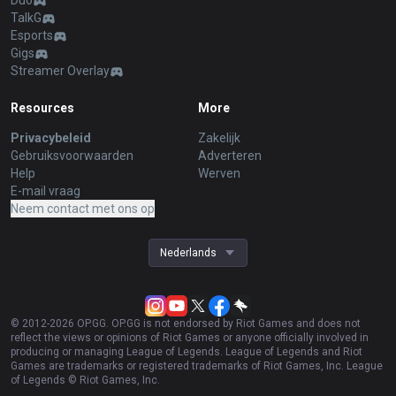
Duo
TalkG
Esports
Gigs
Streamer Overlay
Resources
More
Privacybeleid
Zakelijk
Gebruiksvoorwaarden
Adverteren
Help
Werven
E-mail vraag
Neem contact met ons op
Nederlands
© 2012-
2026
OP.GG. OP.GG is not endorsed by Riot Games and does not
reflect the views or opinions of Riot Games or anyone officially involved in
producing or managing League of Legends. League of Legends and Riot
Games are trademarks or registered trademarks of Riot Games, Inc. League
of Legends © Riot Games, Inc.