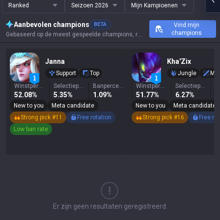
Ranked
Seizoen 2026
Mijn Kampioenen
Aanbevolen champions
BETA
Vind mijn
champions
Gebaseerd op de meest gespeelde champions, resultaten en kernstatistieken van deze summoner.
Janna
Kha'Zix
Support
Top
Jungle
Mi
Winstpercentage
Selectiepercentage
Banpercentage
Winstpercentage
Selectiepercentage
52.08%
5.35%
1.09%
51.77%
6.27%
4
New to you
Meta candidate
New to you
Meta candidate
Strong pick #11
Free rotation
Strong pick #16
Free ro
Low ban rate
Er zijn geen resultaten geregistreerd.