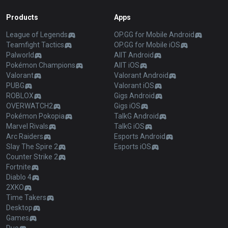
Products
Apps
League of Legends
OP.GG for Mobile Android
Teamfight Tactics
OP.GG for Mobile iOS
Palworld
AllT Android
Pokémon Champions
AllT iOS
Valorant
Valorant Android
PUBG
Valorant iOS
ROBLOX
Gigs Android
OVERWATCH2
Gigs iOS
Pokémon Pokopia
TalkG Android
Marvel Rivals
TalkG iOS
Arc Raiders
Esports Android
Slay The Spire 2
Esports iOS
Counter Strike 2
Fortnite
Diablo 4
2XKO
Time Takers
Desktop
Games