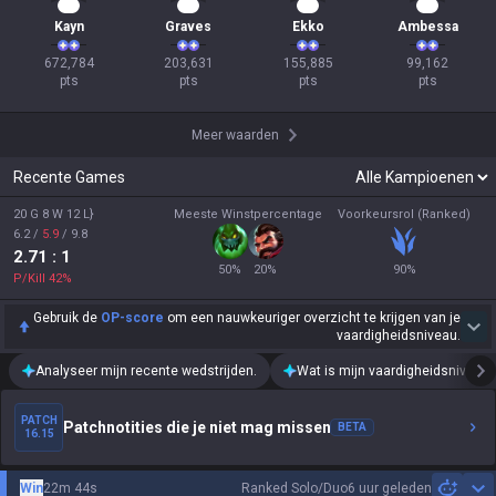
64
21
17
12
Kayn
Graves
Ekko
Ambessa
672,784

203,631

155,885

99,162

pts
pts
pts
pts
Meer waarden
Recente Games
20 G 8 W 12 L}
Meeste Winstpercentage
Voorkeursrol (Ranked)
6.2
/
5.9
/
9.8
2.71
: 1
50
%
20
%
90
%
P/Kill
42
%
Gebruik de
OP-score
om een nauwkeuriger overzicht te krijgen van je
vaardigheidsniveau.
Analyseer mijn recente wedstrijden.
Wat is mijn vaardigheidsniveau?
PATCH
Patchnotities die je niet mag missen
BETA
16.15
Win
22m 44s
Ranked Solo/Duo
6 uur geleden
Sh