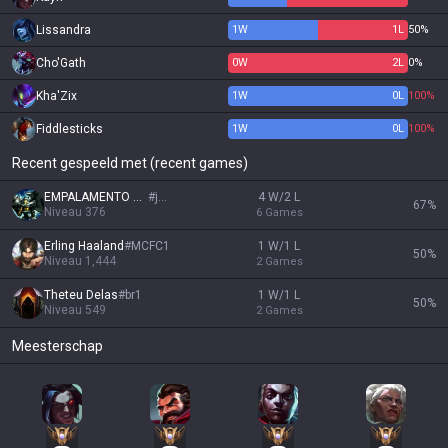
Lissandra
1
W
1
L
50%
Cho'Gath
0
W
2
L
0%
Kha'Zix
1
W
0
L
100%
Fiddlesticks
1
W
0
L
100%
Recent gespeeld met (recent games)
EMPALAMENTO KING
#
jew
4 W/2 L
67
%
Niveau
376
6
Games
Erling Haaland
#
MCFC1
1 W/1 L
50
%
Niveau
1,444
2
Games
Theteu Delas
#
br1
1 W/1 L
50
%
Niveau
549
2
Games
Meesterschap