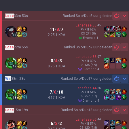
Lose
33m 53s
Ranked Solo/Duo
8 uur geleden
Sh
Lane fase
55
:
45
11
/
8
/
7
P/Kill
62
%
CS
271
(8)
2.25:1 KDA
17
emerald 1
Lose
22m 55s
Ranked Solo/Duo
9 uur geleden
Sh
Lane fase
33
:
67
0
/
4
/
3
P/Kill
30
%
CS
135
(5.9)
0.75:1 KDA
12
diamond 4
Win
38m 23s
Ranked Solo/Duo
17 uur geleden
Sh
Lane fase
44
:
56
7
/
6
/
18
P/Kill
64
%
CS
257
(6.7)
4.17:1 KDA
18
diamond 4
Lose
15m 19s
Ranked Solo/Duo
18 uur geleden
Sh
Lane fase
56
:
44
6
/
3
/
2
P/Kill
57
%
CS
120
(7.8)