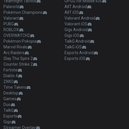
Teamfight Tactics
OP.GG for Mobile iOS
Palworld
AllT Android
Pokémon Champions
AllT iOS
Valorant
Valorant Android
PUBG
Valorant iOS
ROBLOX
Gigs Android
OVERWATCH2
Gigs iOS
Pokémon Pokopia
TalkG Android
Marvel Rivals
TalkG iOS
Arc Raiders
Esports Android
Slay The Spire 2
Esports iOS
Counter Strike 2
Fortnite
Diablo 4
2XKO
Time Takers
Desktop
Games
Duo
TalkG
Esports
Gigs
Streamer Overlay