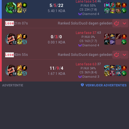
Lane fase
54
:
46
5
/
5
/
22
P/Kill
55
%
CS
234
(7.8)
5.40:1 KDA
17
diamond 4
Lose
21m 07s
Ranked Solo/Duo
3 dagen geleden
Sh
Lane fase
37
:
63
0
/
3
/
0
P/Kill
0
%
CS
163
(7.7)
0.00:1 KDA
12
diamond 4
Lose
43m 55s
Ranked Solo/Duo
4 dagen geleden
Sh
Lane fase
63
:
37
11
/
9
/
4
P/Kill
34
%
CS
369
(8.4)
1.67:1 KDA
18
diamond 3
ADVERTENTIE
VERWIJDER ADVERTENTIES