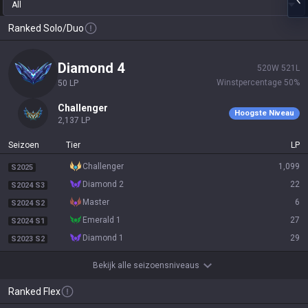
All
Ranked Solo/Duo
diamond 4
520
W
521
L
Winstpercentage
50
%
50
LP
challenger
Hoogste Niveau
2,137
LP
Seizoen
Tier
LP
challenger
1,099
S2025
diamond 2
22
S2024 S3
master
6
S2024 S2
emerald 1
27
S2024 S1
diamond 1
29
S2023 S2
Bekijk alle seizoensniveaus
Ranked Flex