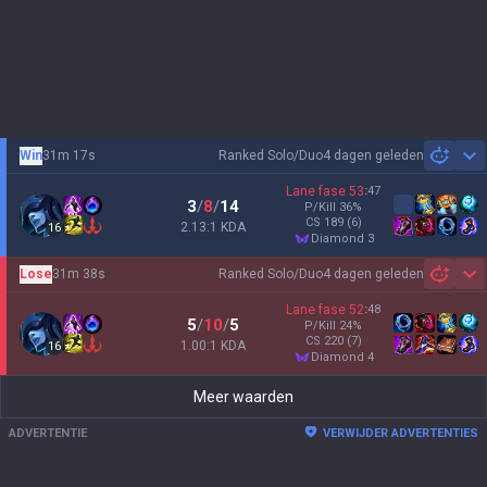
Win
31m 17s
Ranked Solo/Duo
4 dagen geleden
Sh
Lane fase
53
:
47
3
/
8
/
14
P/Kill
36
%
CS
189
(6)
2.13:1 KDA
16
diamond 3
Lose
31m 38s
Ranked Solo/Duo
4 dagen geleden
Sh
Lane fase
52
:
48
5
/
10
/
5
P/Kill
24
%
CS
220
(7)
1.00:1 KDA
16
diamond 4
Meer waarden
ADVERTENTIE
VERWIJDER ADVERTENTIES