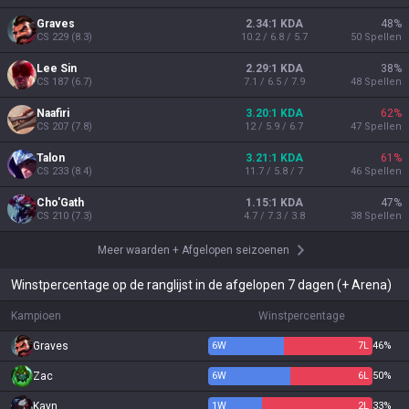
Graves
2.34:1 KDA
48
%
CS
229
(
8.3
)
10.2 / 6.8 / 5.7
50
Spellen
Lee Sin
2.29:1 KDA
38
%
CS
187
(
6.7
)
7.1 / 6.5 / 7.9
48
Spellen
Naafiri
3.20:1 KDA
62
%
CS
207
(
7.8
)
12 / 5.9 / 6.7
47
Spellen
Talon
3.21:1 KDA
61
%
CS
233
(
8.4
)
11.7 / 5.8 / 7
46
Spellen
Cho'Gath
1.15:1 KDA
47
%
CS
210
(
7.3
)
4.7 / 7.3 / 3.8
38
Spellen
Meer waarden
+
Afgelopen seizoenen
Winstpercentage op de ranglijst in de afgelopen 7 dagen (+ Arena)
Kampioen
Winstpercentage
Graves
6
W
7
L
46%
Zac
6
W
6
L
50%
Kayn
1
W
2
L
33%