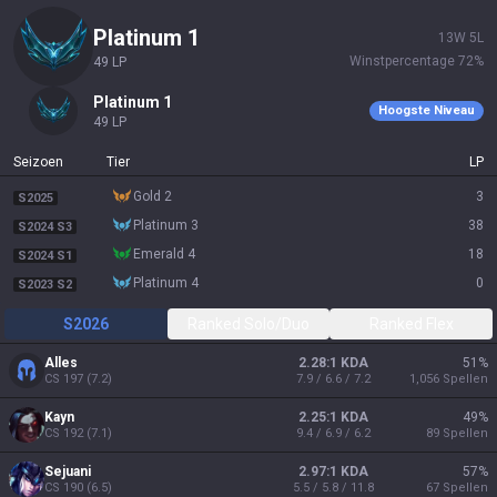
platinum 1
13
W
5
L
Winstpercentage
72
%
49
LP
platinum 1
Hoogste Niveau
49
LP
Seizoen
Tier
LP
gold 2
3
S2025
platinum 3
38
S2024 S3
emerald 4
18
S2024 S1
platinum 4
0
S2023 S2
S2026
Ranked Solo/Duo
Ranked Flex
Alles
2.28:1 KDA
51
%
CS
197
(
7.2
)
7.9 / 6.6 / 7.2
1,056
Spellen
Kayn
2.25:1 KDA
49
%
CS
192
(
7.1
)
9.4 / 6.9 / 6.2
89
Spellen
Sejuani
2.97:1 KDA
57
%
CS
190
(
6.5
)
5.5 / 5.8 / 11.8
67
Spellen