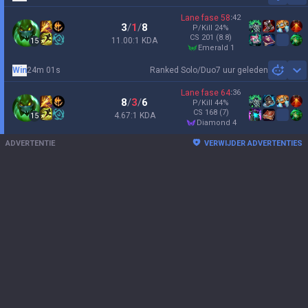
Lane fase
58
:
42
3
/
1
/
8
P/Kill
24
%
CS
201
(8.8)
11.00:1 KDA
15
emerald 1
Win
24m 01s
Ranked Solo/Duo
7 uur geleden
Sh
Lane fase
64
:
36
8
/
3
/
6
P/Kill
44
%
CS
168
(7)
4.67:1 KDA
15
diamond 4
ADVERTENTIE
VERWIJDER ADVERTENTIES