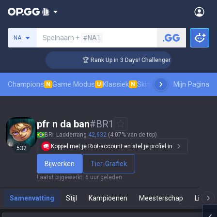
Zoek een summoner
Spelnaam +
#NA1
NA
🏆 Rank Up in 3 Days! Challenger Coaching
Champions
Game Modus
Klassiek
Skinsranglijst
Mijn Pagina
Leaderboar
N
U
N
pfr n da ban
#
BR1
BR
Ladderrang
42,632
(4.07% van de top)
Koppel met je Riot-account en stel je profiel in.
532
Bijwerken
Tier-Grafiek
Laatst bijgewerkt
:
6 uur geleden
Samenvatting
Stijl
Kampioenen
Meesterschap
Live Sp