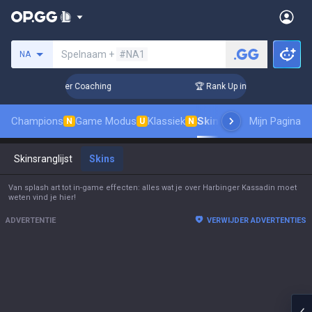
Zoek een summoner
Spelnaam +
#NA1
NA
ays! Challenger Coaching
🏆 Rank Up in 3 Days! Challenger 
Champions
Game Modus
Klassiek
Skinsranglijst
Mijn Pagina
Leaderboa
N
U
N
Skinsranglijst
Skins
Van splash art tot in-game effecten: alles wat je over Harbinger Kassadin moet
weten vind je hier!
ADVERTENTIE
VERWIJDER ADVERTENTIES