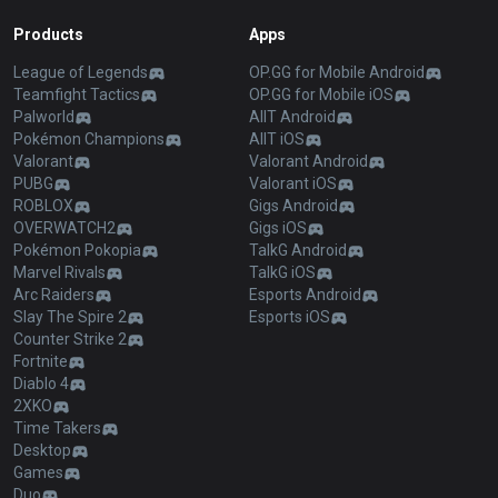
Products
Apps
League of Legends
OP.GG for Mobile Android
Teamfight Tactics
OP.GG for Mobile iOS
Palworld
AllT Android
Pokémon Champions
AllT iOS
Valorant
Valorant Android
PUBG
Valorant iOS
ROBLOX
Gigs Android
OVERWATCH2
Gigs iOS
Pokémon Pokopia
TalkG Android
Marvel Rivals
TalkG iOS
Arc Raiders
Esports Android
Slay The Spire 2
Esports iOS
Counter Strike 2
Fortnite
Diablo 4
2XKO
Time Takers
Desktop
Games
Duo