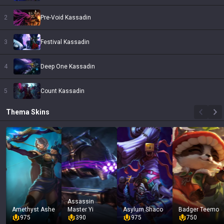
2
Pre-Void Kassadin
3
Festival Kassadin
4
Deep One Kassadin
5
Count Kassadin
Thema
Skins
Assassin
Amethyst Ashe
Master Yi
Asylum Shaco
Badger Teemo
975
390
975
750