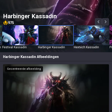
Harbinger Kassadin
975
n
Festival Kassadin
Harbinger Kassadin
Hextech Kassadin
P
Harbinger Kassadin
Afbeeldingen
Gecentreerde afbeelding