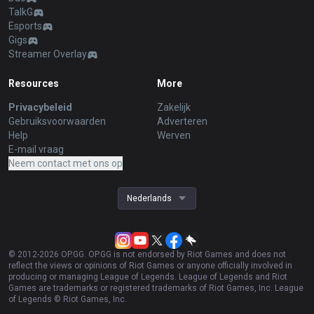
TalkG
Esports
Gigs
Streamer Overlay
Resources
More
Privacybeleid
Zakelijk
Gebruiksvoorwaarden
Adverteren
Help
Werven
E-mail vraag
Neem contact met ons op
Nederlands
© 2012-
2026
OP.GG. OP.GG is not endorsed by Riot Games and does not
reflect the views or opinions of Riot Games or anyone officially involved in
producing or managing League of Legends. League of Legends and Riot
Games are trademarks or registered trademarks of Riot Games, Inc. League
of Legends © Riot Games, Inc.