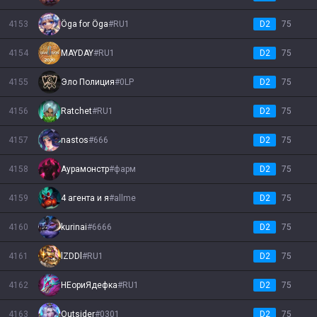
4153
Öga for Öga
#
RU1
D2
75
4154
MAYDAY
#
RU1
D2
75
4155
Эло Полиция
#
0LP
D2
75
4156
Ratchеt
#
RU1
D2
75
4157
nastos
#
666
D2
75
4158
Аурамонстр
#
фарм
D2
75
4159
4 агента и я
#
allme
D2
75
4160
kurinai
#
6666
D2
75
4161
lZDDl
#
RU1
D2
75
4162
НЕориЯдефка
#
RU1
D2
75
4163
Outsider
#
0301
D2
75