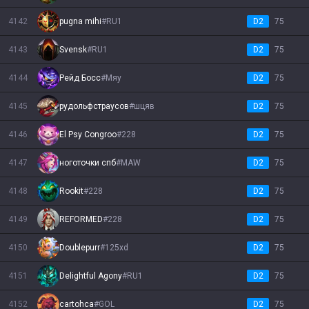
4142
pugna mihi
#
RU1
D2
75
4143
Svensk
#
RU1
D2
75
4144
Рейд Босс
#
Мяу
D2
75
4145
рудольфстраусов
#
шцяв
D2
75
4146
El Psy Congroo
#
228
D2
75
4147
ноготочки спб
#
MAW
D2
75
4148
Rookit
#
228
D2
75
4149
REFORMED
#
228
D2
75
4150
Doublepurr
#
125xd
D2
75
4151
Delightful Agony
#
RU1
D2
75
4152
cartohca
#
GOL
D2
75