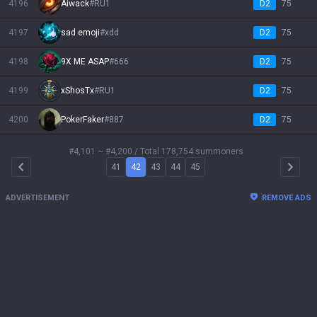
4196
Aiwack
#
RU1
D2
75
4197
sad emoji
#
xdd
D2
75
4198
9X ME ASAP
#
666
D2
75
4199
xShosTx
#
RU1
D2
75
4200
PokerFaker
#
887
D2
75
#4,101 ~ #4,200
/ Total 178,754 summoners
41
42
43
44
45
Arrow Left
Arrow 
ADVERTISEMENT
REMOVE ADS