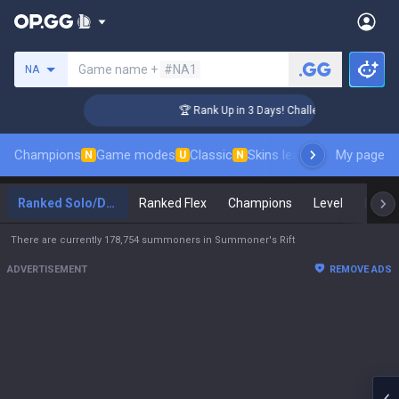
Search a summoner
Game name +
#NA1
NA
er Coaching
🏆 Rank Up in 3 Days! Challenger Coaching
Champions
Game modes
Classic
Skins leaderboard
My page
Leader
N
U
N
Ranked Solo/Duo
Ranked Flex
Champions
Level
Maste
There are currently 178,754 summoners in Summoner's Rift
ADVERTISEMENT
REMOVE ADS