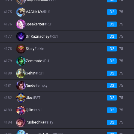
4175
VACHKA9
#
RU1
D2
75
4176
Speakeriter
#
RU1
D2
75
4177
Sir Kaznachey
#
RU1
D2
75
4178
Skaiy
#
elkin
D2
75
4179
Zemmate
#
RU1
D2
75
4180
Gehin
#
RU1
D2
75
4181
Ninde
#
empty
D2
75
4182
Üks
#
EST
D2
75
4183
Qílín
#
soul
D2
75
4184
Pushechka
#
slay
D2
75