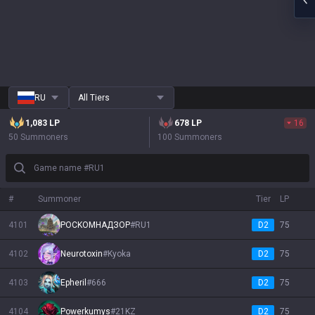
RU
All Tiers
1,083
LP
678
LP
16
50 Summoners
100 Summoners
Game name #RU1
#
Summoner
Tier
LP
4101
POCKOMHAДЗОР
#
RU1
D2
75
4102
Neurotoxin
#
Kyoka
D2
75
4103
Epheril
#
666
D2
75
4104
Powerkumys
#
21KZ
D2
75