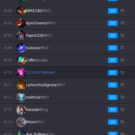
4105
MIRXZAS
#
SVO
D2
75
4106
KynniTeams
#
RU1
D2
75
4107
Pаpich228
#
RU1
D2
75
4108
tuuturuu
#
RU1
D2
75
4109
Coffin
#
snake
D2
75
4110
S U N D E R
#
myrk
D2
75
4111
LaVecchiaSignora
#
RU1
D2
75
4112
realtinox
#
RU1
D2
75
4113
Насвай
#
king
D2
75
4114
Wiiss
#
RU1
D2
75
4115
Зак Добряк
#
Zac
D2
75