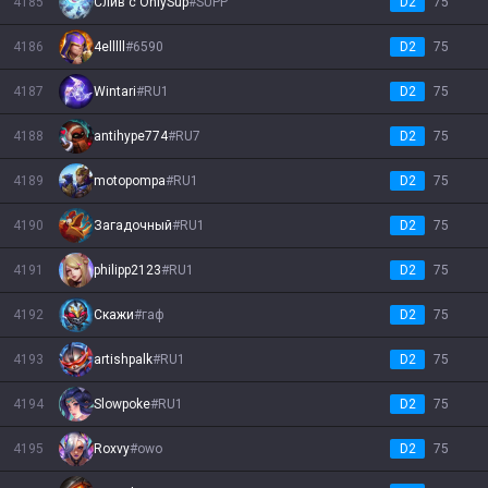
4185
Слив с OnlySup
#
SUPP
D2
75
4186
4elllll
#
6590
D2
75
4187
Wintari
#
RU1
D2
75
4188
antihype774
#
RU7
D2
75
4189
motopompa
#
RU1
D2
75
4190
Зaгадочный
#
RU1
D2
75
4191
philipp2123
#
RU1
D2
75
4192
Cкажи
#
гаф
D2
75
4193
artishpalk
#
RU1
D2
75
4194
Slоwpokе
#
RU1
D2
75
4195
Roxvy
#
owo
D2
75