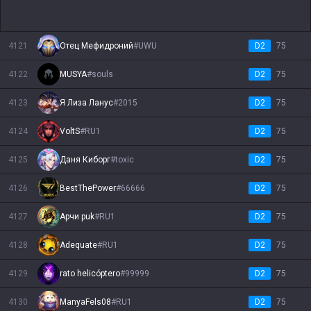
4121
Отец Мефидроний
#
UWU
D2
75
4122
MUSYA
#
souls
D2
75
4123
Я Лиза Ланус
#
2015
D2
75
4124
VoltS
#
RU1
D2
75
4125
Даня Киборг
#
toxic
D2
75
4126
BestThePower
#
66666
D2
75
4127
Арчи puk
#
RU1
D2
75
4128
Adequate
#
RU1
D2
75
4129
rato helicóptero
#
99999
D2
75
4130
ManyaFels08
#
RU1
D2
75