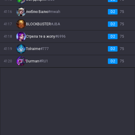
4116
люблю Валю
#
mwah
D2
75
4117
BLOCKBUSTER
#
JBA
D2
75
4118
Стрела те в жопу
#
6996
D2
75
4119
Tolraime
#
777
D2
75
4120
Durman
#
RU1
D2
75