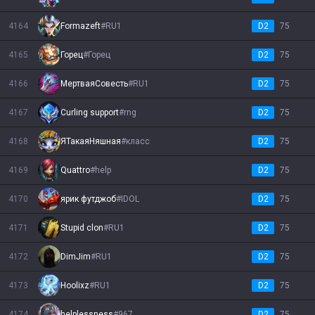
4164
Formazeft
#
RU1
D2
75
4165
Горец
#
Горец
D2
75
4166
МертваяСовесть
#
RU1
D2
75
4167
Curling support
#
rng
D2
75
4168
ЯТакаяНяшная
#
класс
D2
75
4169
Quattro
#
help
D2
75
4170
ярик футджоб
#
IDOL
D2
75
4171
Stupid clon
#
RU1
D2
75
4172
DimJim
#
RU1
D2
75
4173
Hoolixz
#
RU1
D2
75
4174
helplessness
#
967
D2
75