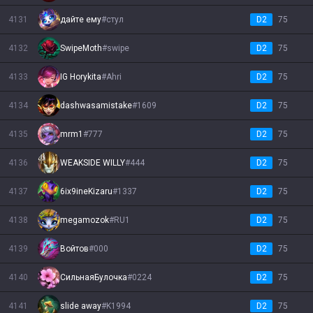
4131
дайте ему
#
стул
D2
75
4132
SwipeMoth
#
swipe
D2
75
4133
IG Horykita
#
Ahri
D2
75
4134
dashwasamistake
#
1609
D2
75
4135
mrm1
#
777
D2
75
4136
WEAKSIDE WILLY
#
444
D2
75
4137
6ix9ineKizaru
#
1337
D2
75
4138
megamozok
#
RU1
D2
75
4139
Войтов
#
000
D2
75
4140
CильнаяБулочка
#
0224
D2
75
4141
slide away
#
K1994
D2
75