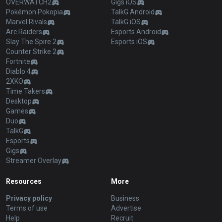
OVERWATCH2
Gigs iOS
Pokémon Pokopia
TalkG Android
Marvel Rivals
TalkG iOS
Arc Raiders
Esports Android
Slay The Spire 2
Esports iOS
Counter Strike 2
Fortnite
Diablo 4
2XKO
Time Takers
Desktop
Games
Duo
TalkG
Esports
Gigs
Streamer Overlay
Resources
More
Privacy policy
Business
Terms of use
Advertise
Help
Recruit