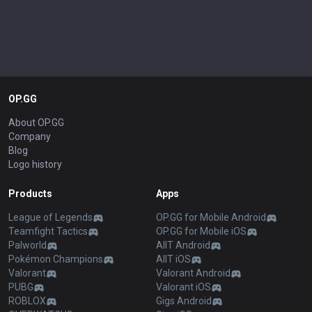
OP.GG
About OP.GG
Company
Blog
Logo history
Products
Apps
League of Legends
OP.GG for Mobile Android
Teamfight Tactics
OP.GG for Mobile iOS
Palworld
AllT Android
Pokémon Champions
AllT iOS
Valorant
Valorant Android
PUBG
Valorant iOS
ROBLOX
Gigs Android