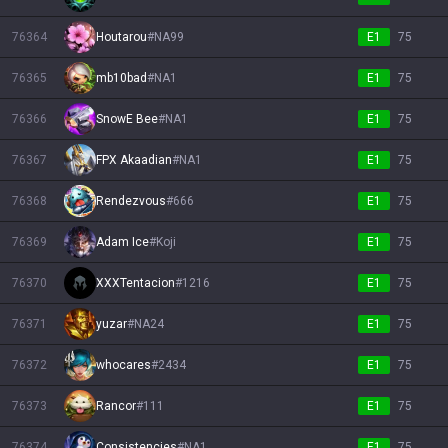
76364
Houtarou
#
NA99
E1
75
76365
mb10bad
#
NA1
E1
75
76366
SnowE Bee
#
NA1
E1
75
76367
FPX Akaadian
#
NA1
E1
75
76368
Rendezvous
#
666
E1
75
76369
Adam Ice
#
Koji
E1
75
76370
XXXTentacion
#
1216
E1
75
76371
yuzar
#
NA24
E1
75
76372
whocares
#
2434
E1
75
76373
Rancor
#
111
E1
75
76374
Consistencies
#
NA1
E1
75