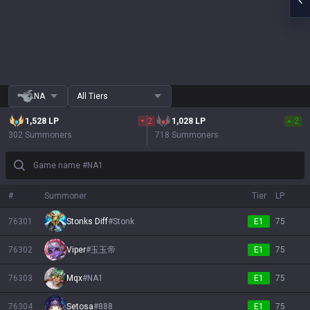
NA
All Tiers
1,528
LP
2
1,028
LP
2
302 Summoners
718 Summoners
Game name #NA1
#
Summoner
Tier
LP
76301
Stonks Diff
#
Stonk
E1
75
76302
Viper
#
玉玉帝
E1
75
76303
Mqx
#
NA1
E1
75
76304
Setosa
#
888
E1
75