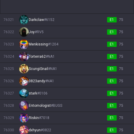
76321
Darkclaw
#
6152
E1
75
76322
Joy
#
RV5
E1
75
76323
Menkissing
#
1204
E1
75
76324
Torterra62
#
NA1
E1
75
76325
ScungiSnail
#
NA1
E1
75
76326
0823andy
#
NA1
E1
75
76327
stark
#
0106
E1
75
76328
Entomologist
#
BUGS
E1
75
76329
Riskin
#
7018
E1
75
76330
dxhyun
#
0822
E1
75