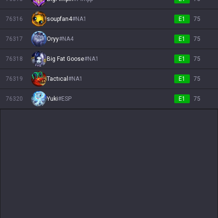
76316
soupfan4
#
NA1
E1
75
76317
Oryy
#
NA4
E1
75
76318
Big Fat Goose
#
NA1
E1
75
76319
Tactıcal
#
NA1
E1
75
76320
Yuki
#
ESP
E1
75