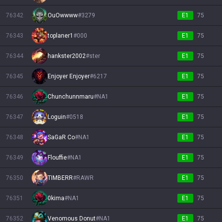
76342
OuOwwww
#
3279
E1
75
76343
toplaner1
#
000
E1
75
76344
hankster2002
#
ster
E1
75
76345
Enjoyer Enjoyer
#
6217
E1
75
76346
Chunchunnmaru
#
NA1
E1
75
76347
Loguin
#
0518
E1
75
76348
SaGaR Co
#
NA1
E1
75
76349
Flouffie
#
NA1
E1
75
76350
TIMBERR
#
RAWR
E1
75
76351
0kima
#
NA1
E1
75
76352
Venomous Donut
#
NA1
E1
75