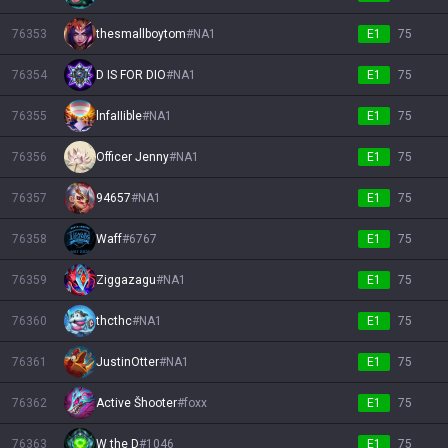
76353
thesmallboytom
#
NA1
E1
75
76354
D IS FOR DIO
#
NA1
E1
75
76355
lnfaIIible
#
NA1
E1
75
76356
Officer Jenny
#
NA1
E1
75
76357
94657
#
NA1
E1
75
76358
Waff
#
6767
E1
75
76359
Ziggazagu
#
NA1
E1
75
76360
thcthc
#
NA1
E1
75
76361
JustinOtter
#
NA1
E1
75
76362
Active Šhooter
#
foxx
E1
75
76363
W the D
#
1046
E1
75