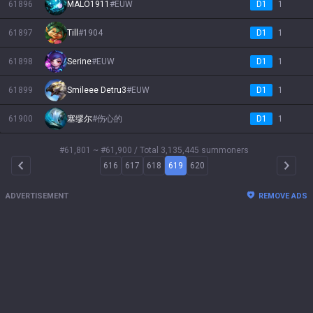
61896
MALO1911
#
EUW
D1
1
61897
Till
#
1904
D1
1
61898
Serine
#
EUW
D1
1
61899
Smileee Detru3
#
EUW
D1
1
61900
塞缪尔
#
伤心的
D1
1
#61,801 ~ #61,900
/ Total 3,135,445 summoners
616
617
618
619
620
Arrow Left
Arrow 
ADVERTISEMENT
REMOVE ADS