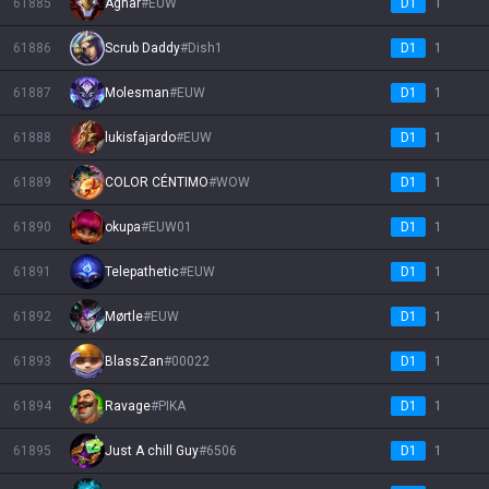
61885
Agnàr
#
EUW
D1
1
61886
Scrub Daddy
#
Dish1
D1
1
61887
Molesman
#
EUW
D1
1
61888
lukisfajardo
#
EUW
D1
1
61889
COLOR CÉNTIMO
#
WOW
D1
1
61890
okupa
#
EUW01
D1
1
61891
Telepathetic
#
EUW
D1
1
61892
Mørtle
#
EUW
D1
1
61893
BlassZan
#
00022
D1
1
61894
Ravage
#
PIKA
D1
1
61895
Just A chill Guy
#
6506
D1
1