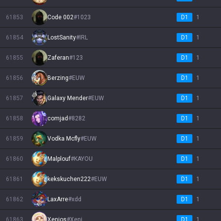
61853
Code 002
#
1023
D1
1
61854
LostSanity
#
IRL
D1
1
61855
Zaferan
#
123
D1
1
61856
Berzing
#
EUW
D1
1
61857
Galaxy Mender
#
EUW
D1
1
61858
comjad
#
8282
D1
1
61859
Vodka Mcfly
#
EUW
D1
1
61860
Malplouf
#
KAYOU
D1
1
61861
kekskuchen222
#
EUW
D1
1
61862
LaxArre
#
xdd
D1
1
61863
Xenios
#
Xeni
D1
1