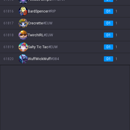
61816
BardSpencer
#
RIP
D1
1
61817
Crecrette
#
EUW
D1
1
61818
TwirchIRL
#
EUW
D1
1
61819
Salty Tic Tac
#
EUW
D1
1
61820
WuffWickWuff
#
384
D1
1