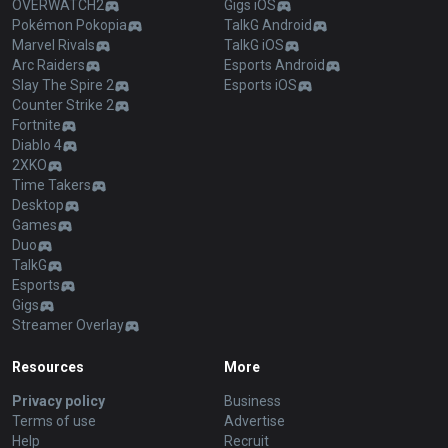
OVERWATCH2
Gigs iOS
Pokémon Pokopia
TalkG Android
Marvel Rivals
TalkG iOS
Arc Raiders
Esports Android
Slay The Spire 2
Esports iOS
Counter Strike 2
Fortnite
Diablo 4
2XKO
Time Takers
Desktop
Games
Duo
TalkG
Esports
Gigs
Streamer Overlay
Resources
More
Privacy policy
Business
Terms of use
Advertise
Help
Recruit