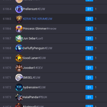
61864
Prellersunt
#
EUW
D1
1
61865
KERIA THE KIRIA
#
EUW
D1
1
61866
Princess Glimmer
#
meow
D1
1
61867
Jun Seba
#
Luv0
D1
1
61868
DeFluffyPenguin
#
EUW
D1
1
61869
Good Laner
#
EUW
D1
1
61870
Joooker1
#
OEV
D1
1
61871
SMI3EL
#
EUW
D1
1
61872
hydrenoiire
#
EUW
D1
1
61873
HalalPanda
#
PBUH
D1
1