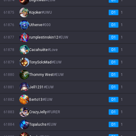
61874
Blightwell
#
EUW
D1
1
61875
Kojoker
#
UWU
D1
1
61876
Utherve
#
000
D1
1
61877
rumplestinskin12
#
EUW
D1
1
61878
Cacahuète
#
Love
D1
1
61879
TonySoloMad
#
EUW
D1
1
61880
Thommy West
#
EUW
D1
1
61881
Jell1231
#
EUW
D1
1
61882
Berto13
#
EUW
D1
1
61883
CrazyJelly
#
FURER
D1
1
61884
Topaluchs
#
EUW
D1
1