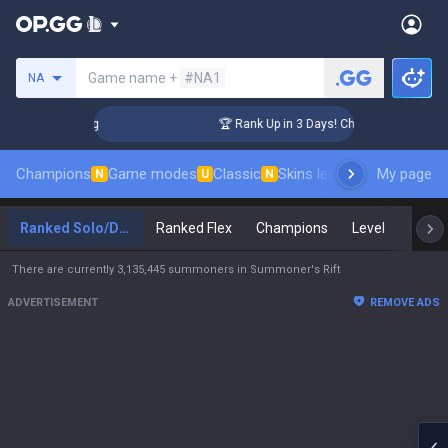
Search a summoner
Game name +
#NA1
NA
enger Coaching
🏆 Rank Up in 3 Days! Challenger Coaching
Champions
Game modes
Classic
Skins leaderboard
My page
Leader
N
U
N
Ranked Solo/Duo
Ranked Flex
Champions
Level
Maste
There are currently 3,135,445 summoners in Summoner's Rift
ADVERTISEMENT
REMOVE ADS