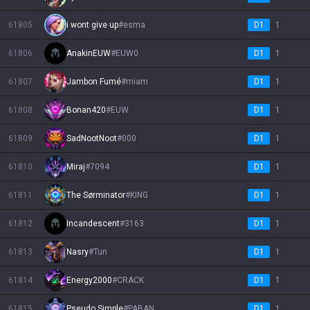
61805
i wont give up
#
esma
D1
1
61806
AnakinEUW
#
EUW0
D1
1
61807
Jambon Fumé
#
miam
D1
1
61808
Bonan420
#
EUW
D1
1
61809
SadNootNoot
#
000
D1
1
61810
Miraj
#
7094
D1
1
61811
The Sørminator
#
KING
D1
1
61812
Incandescent
#
3163
D1
1
61813
Nasry
#
Tun
D1
1
61814
Energy2000
#
CRACK
D1
1
61815
Pseudo Simple
#
PABAN
D1
1