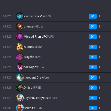
61821
skiddytobias1
#
EUW
D1
1
61822
chenten
#
EUW
D1
1
61823
Missed R on JFK
#
UPS
D1
1
61824
Aletuno
#
EUW
D1
1
61825
Sisyphe
#
SMITE
D1
1
61826
D1
1
bak1ajan
#
EUW
61827
Innocent Grey
#
bruh
D1
1
61828
Dihive
#
FREE
D1
1
61829
ZbychuZeStrychu
#
1234
D1
1
61830
Shiznit
#
1995
D1
1