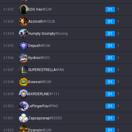
61842
EDG Vex
#
EUW
D1
1
61843
Azzinoth
#
VOLIB
D1
1
61844
Humpty Grumpty
#
Grump
D1
1
61845
Depush
#
EUW
D1
1
61846
Kyokoo
#
BOO
D1
1
61847
SUPERESTRELLA
#
FAN
D1
1
61848
Bowsori
#
EUW
D1
1
61849
BXRDERLINE
#
1111
D1
1
61850
LePingerFou
#
PING
D1
1
61851
Zapzapzarap
#
55555
D1
1
61852
Dzansin
#
EUW
D1
1