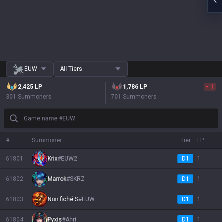
EUW
All Tiers
2,425
LP
1,786
LP
1
301 Summoners
701 Summoners
Game name #EUW
#
Summoner
Tier
LP
61801
Krix
#
EUW2
D1
1
61802
Marrok
#
SKRZ
D1
1
61803
Noir fiché S
#
EUW
D1
1
61804
Pyxis
#
Ahri
D1
1