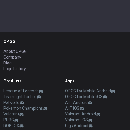
OP.GG
About OP.GG
Company
Blog
Logo history
Products
Apps
League of Legends
OP.GG for Mobile Android
Teamfight Tactics
OP.GG for Mobile iOS
Palworld
AllT Android
Pokémon Champions
AllT iOS
Valorant
Valorant Android
PUBG
Valorant iOS
ROBLOX
Gigs Android