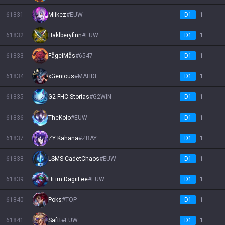
61831
Miikez
#
EUW
D1
1
61832
Haklberyfinn
#
EUW
D1
1
61833
FågelMås
#
6547
D1
1
61834
xGenious
#
MAHDI
D1
1
61835
G2 FHC Storias
#
G2WIN
D1
1
61836
TheKolo
#
EUW
D1
1
61837
ZY Kahana
#
ZBAY
D1
1
61838
LSMS CadetChaos
#
EUW
D1
1
61839
Hi im DagiiLee
#
EUW
D1
1
61840
Poks
#
TOP
D1
1
61841
Saftt
#
EUW
D1
1