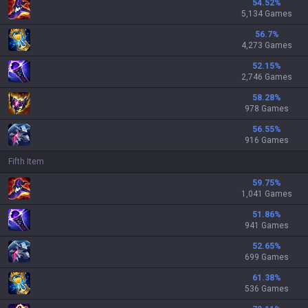
54.52
%
5,134 Games
56.7
%
4,273 Games
52.15
%
2,746 Games
58.28
%
978 Games
56.55
%
916 Games
Fifth Item
59.75
%
1,041 Games
51.86
%
941 Games
52.65
%
699 Games
61.38
%
536 Games