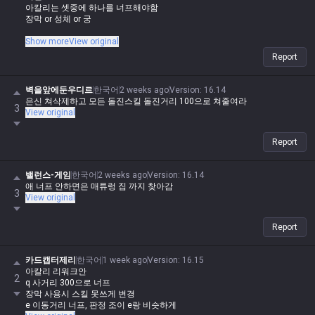
아칼리는 셋중에 하나를 너프해야함
장막 or 성체 or 궁
다 너프하면 황밸일 듯
Show more
View original
Report
벽을앞에둔우디르
한국어
2 weeks ago
Version
:
16.14
은신 쳐삭제하고 모든 돌진스킬 돌진거리 100으로 쳐줄여라
3
View original
Report
밸런스-게임
한국어
2 weeks ago
Version
:
16.14
애 너프 안하면은 매튜렁 집 까지 찾아감
3
View original
Report
카드캡터제리
한국어
1 week ago
Version
:
16.15
아칼리 리워크안
2
q 사거리 300으로 너프
장막 사용시 스킬 못쓰게 변경
e 이동거리 너프, 판정 조이 e랑 비슷하게