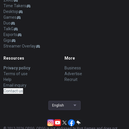
2XKO
Time Takers
Desktop
Games
Duo
TalkG
Esports
Gigs
Streamer Overlay
Resources
More
Privacy policy
Business
Terms of use
Advertise
Help
Recruit
Email inquiry
Contact us
English
© 2012-
2026
OP.GG. OP.GG is not endorsed by Riot Games and does not