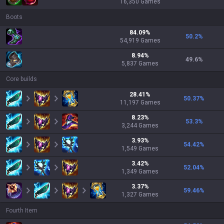
16,350
Games
Boots
84.09
%
50.2
%
54,919
Games
8.94
%
49.6
%
5,837
Games
Core builds
28.41
%
50.37
%
11,197
Games
8.23
%
53.3
%
3,244
Games
3.93
%
54.42
%
1,549
Games
3.42
%
52.04
%
1,349
Games
3.37
%
59.46
%
1,327
Games
Fourth Item