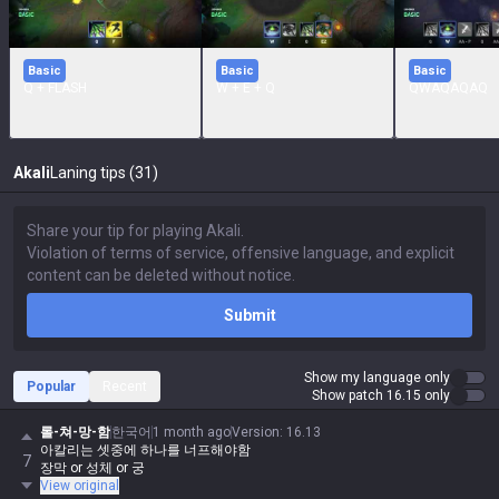
Basic
Basic
Basic
Q + FLASH
W + E + Q
QWAQAQAQ
Akali
Laning tips (31)
Submit
Show my language only
Popular
Recent
Show patch 16.15 only
롤-쳐-망-함
한국어
1 month ago
Version
:
16.13
아칼리는 셋중에 하나를 너프해야함
7
장막 or 성체 or 궁
View original