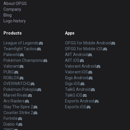
About OP.GG
Company
Blog
Logo history
Products
Apps
League of Legends
OP.GG for Mobile Android
Teamfight Tactics
OP.GG for Mobile iOS
Palworld
AllT Android
Pokémon Champions
AllT iOS
Valorant
Valorant Android
PUBG
Valorant iOS
ROBLOX
Gigs Android
OVERWATCH2
Gigs iOS
Pokémon Pokopia
TalkG Android
Marvel Rivals
TalkG iOS
Arc Raiders
Esports Android
Slay The Spire 2
Esports iOS
Counter Strike 2
Fortnite
Diablo 4