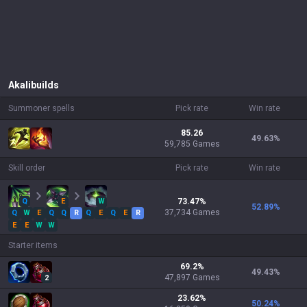
Akali
builds
Summoner spells
Pick rate
Win rate
85.26
49.63
%
59,785 Games
Skill order
Pick rate
Win rate
Q
E
W
73.47
%
52.89
%
37,734
Games
Q
W
E
Q
Q
R
Q
E
Q
E
R
E
E
W
W
Starter items
69.2
%
49.43
%
47,897
Games
2
23.62
%
50.24
%