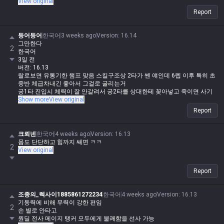
View original
Report
등어등어
한국어
3 weeks ago
Version
:
16.14
그만한다
2
한국어
3일 전
버전: 16.13
랄로보면 유통기한 챔프 맞음 스킬구조상 2타가 쎈 얘인데 6렙 이후 특히 초
중반 체급차내긴 좋아서 그걸로 굴리는거
궁1타 진입시 체력이 잘 안갈려서 궁2타를 상대한테 꽂아넣고 죽이면 사기
챔인데 제압골 쓰레기처럼 상대딜러한테 주고
Show more
View original
시간 끌려서 나중에 궁 1타 진입하는데 피 다 갈리고 빠지는데 궁2타 쓰게되
Report
면 유통온거
지랄좀 하지마 딜러들은 얘 q 맞자마자 대가리 터지고 브루저도 q돌리면 찢
크뢰넨
한국어
4 weeks ago
Version
:
16.13
어지는데
몸도 단단하고 힘까지 쌔면 ㅋㅋ
2
View original
Report
조종의_렉사이1885861272234
한국어
4 weeks ago
Version
:
16.13
기동력에 비해 무력이 강한 편임
2
손 별로 안타고
원딜 전사 메이지 탱커 모두에게 불쾌함을 선사 가능