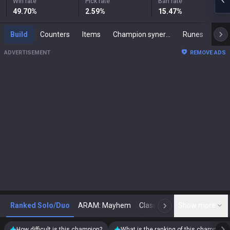
Win rate
Pick rate
Ban rate
49.70
%
2.59
%
15.47
%
Build
Counters
Items
Champion synergies
Runes
Mast
ADVERTISEMENT
REMOVE ADS
Ranked Solo/Duo
ARAM: Mayhem
Classic
Show more
Arena
Toda
N
How difficult is this champion?
What is the ranking of this champion?