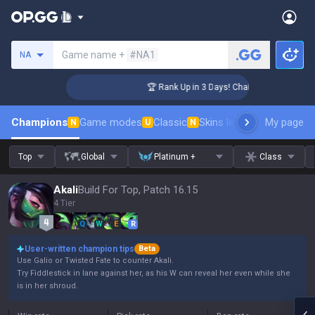
Search a summoner
Game name +
#NA1
NA
er Coaching
🏆 Rank Up in 3 Days! Challenger Coaching
Champions
Game modes
Classic
Skins leaderboard
My page
Leader
N
U
N
Top
Global
Platinum +
Class
Akali
Build For Top, Patch 16.15
4 Tier
Q
W
E
R
User-written champion tips
Beta
Use Galio or Twisted Fate to counter Akali.
Try Fiddlestick in lane against her, as his W can reveal her even while she
is in her shroud.