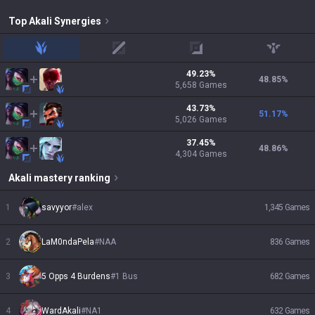
Top
Akali
Synergies
jungle
mid
adc
support
49.23
%
48.85
%
5,658
Games
43.73
%
51.17
%
5,026
Games
37.45
%
48.86
%
4,304
Games
Akali
mastery ranking
1
savyyor
#
alex
1,345
Games
2
LaM0ndaPela
#
NAA
836
Games
3
5 Opps 4 Burdens
#
1 Bus
682
Games
4
WardAkali
#
NA1
632
Games