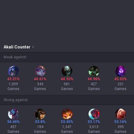
Akali
Counter
Weak against
43.21%
44.61%
44.92%
44.96%
45.02%
1,009
343
581
427
231
Games
Games
Games
Games
Games
Strong against
54.46%
53.8%
53.45%
53.17%
53.16%
437
184
1,347
3,613
395
Games
Games
Games
Games
Games