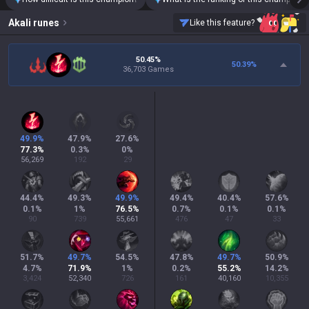
Akali
runes
Like this feature?
50.45%
50.39
%
36,703 Games
49.9
%
47.9
%
27.6
%
77.3
%
0.3
%
0
%
56,269
192
29
44.4
%
49.3
%
49.9
%
49.4
%
40.4
%
57.6
%
0.1
%
1
%
76.5
%
0.7
%
0.1
%
0.1
%
90
739
55,661
476
47
33
51.7
%
49.7
%
54.5
%
47.8
%
49.7
%
50.9
%
4.7
%
71.9
%
1
%
0.2
%
55.2
%
14.2
%
3,424
52,340
726
161
40,160
10,355