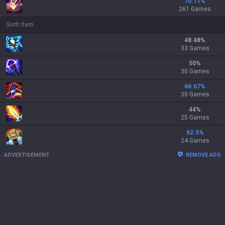
70.11
%
261 Games
Sixth Item
48.48
%
33 Games
50
%
30 Games
66.67
%
30 Games
44
%
25 Games
62.5
%
24 Games
ADVERTISEMENT
REMOVE ADS