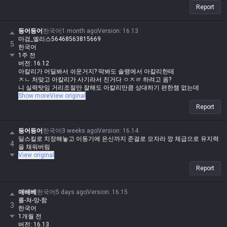
Report
등어등어
한국어
1 month ago
Version
:
16.13
마검_엘리스56468563815669
5
한국어
1주 전
버전: 16.12
아칼리가 어딜봐서 쉬운거지? 딱봐도 솔랭에서 아칼리한테
ㅈㄴ 처맞고 아칼리가 사기라서 진거다 ㅇㅈㄹ 하려고 옴?
니 실력탓임 거리조절만 잘해도 아칼리만큼 상대하기 편한챔 없는데
Show more
View original
시버럴 체급이 앵간한 브루저보다 높은데 거리조절 ㅇㅈㄹ 이동기에 은신이
Report
있는데 체급까지 좋은걸 약코하네
등어등어
한국어
3 weeks ago
Version
:
16.14
딜스킬로 치장해놓고 이동기에 은신까지 준걸로 모자라 깡 체급으로 유지력
4
을 채워버림
View original
Report
애배베
한국어
5 days ago
Version
:
16.15
롤-쳐-망-함
3
한국어
1개월 전
버전: 16.13