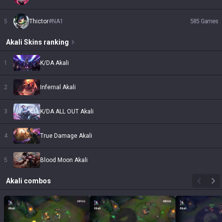
5
Thictor
#
NA1
585
Games
Akali
Skins
ranking
1
K/DA Akali
2
Infernal Akali
3
K/DA ALL OUT Akali
4
True Damage Akali
5
Blood Moon Akali
Akali
combos