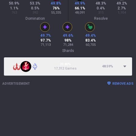
50.9
%
53.3
%
49.8
%
49.9
%
48.3
%
49.2
%
1.1
%
0.5
%
76
%
66.1
%
0.4
%
2.7
%
763
392
55,335
48,091
315
1,954
Domination
Resolve
49.7
%
49.6
%
49.4
%
97.7
%
98
%
83.4
%
71,113
71,284
60,705
Shards
23.80%
48.59
%
17,312 Games
ADVERTISEMENT
REMOVE ADS