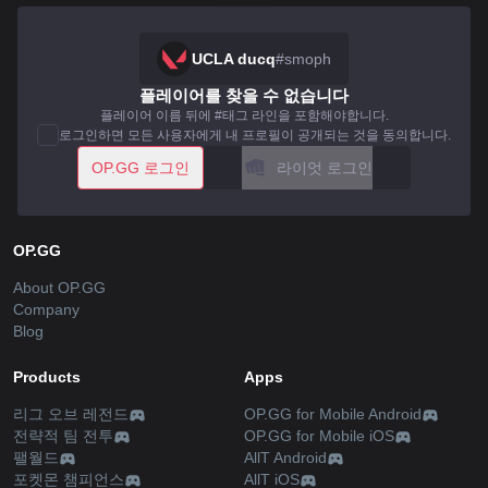
UCLA ducq
#
smoph
플레이어를 찾을 수 없습니다
플레이어 이름 뒤에 #태그 라인을 포함해야합니다.
로그인하면 모든 사용자에게 내 프로필이 공개되는 것을 동의합니다.
OP.GG 로그인
라이엇 로그인
OP.GG
About OP.GG
Company
Blog
Products
Apps
리그 오브 레전드
OP.GG for Mobile Android
전략적 팀 전투
OP.GG for Mobile iOS
팰월드
AllT Android
포켓몬 챔피언스
AllT iOS