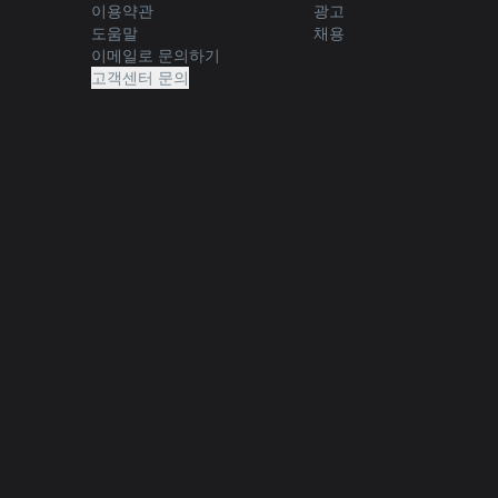
이용약관
광고
도움말
채용
이메일로 문의하기
고객센터 문의