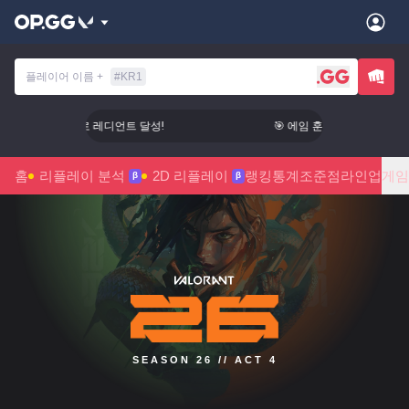
플레이어 이름
+
#
KR1
🎯 에임 훈련으로 레디언트 달성!
🎯 에임 훈련으로 레디언트 달
홈
리플레이 분석
2D 리플레이
랭킹
통계
조준점
라인업
게임
β
β
SEASON 26 // ACT 4