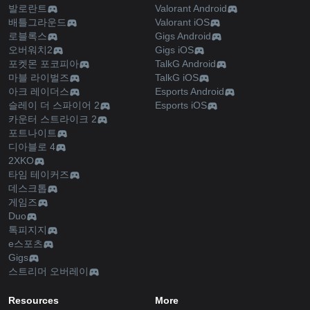
발로란트
Valorant Android
배틀그라운드
Valorant iOS
로블록스
Gigs Android
오버워치2
Gigs iOS
포켓몬 포코피아
TalkG Android
마블 라이벌즈
TalkG iOS
아크 레이더스
Esports Android
슬레이 더 스파이어 2
Esports iOS
카운터 스트라이크 2
포트나이트
디아블로 4
2XKO
타임 테이커즈
데스크톱
게임즈
Duo
톡피지지
e스포츠
Gigs
스트리머 오버레이
Resources
More