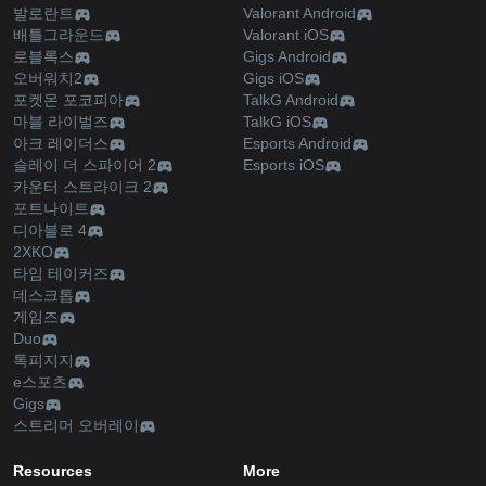
발로란트
Valorant Android
배틀그라운드
Valorant iOS
로블록스
Gigs Android
오버워치2
Gigs iOS
포켓몬 포코피아
TalkG Android
마블 라이벌즈
TalkG iOS
아크 레이더스
Esports Android
슬레이 더 스파이어 2
Esports iOS
카운터 스트라이크 2
포트나이트
디아블로 4
2XKO
타임 테이커즈
데스크톱
게임즈
Duo
톡피지지
e스포츠
Gigs
스트리머 오버레이
Resources
More