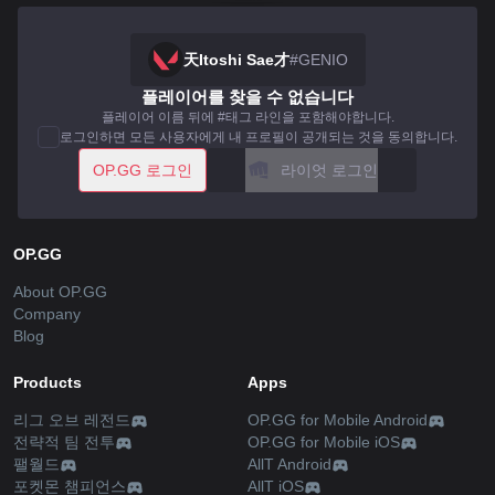
天Itoshi Sae才
#
GENIO
플레이어를 찾을 수 없습니다
플레이어 이름 뒤에 #태그 라인을 포함해야합니다.
로그인하면 모든 사용자에게 내 프로필이 공개되는 것을 동의합니다.
OP.GG 로그인
라이엇 로그인
OP.GG
About OP.GG
Company
Blog
Products
Apps
리그 오브 레전드
OP.GG for Mobile Android
전략적 팀 전투
OP.GG for Mobile iOS
팰월드
AllT Android
포켓몬 챔피언스
AllT iOS