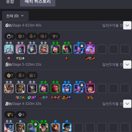
종합
매치 히스토리
전체
(
0
)
6
th
Stage
4
-
6
23
m
40
s
일반
4개월 전
6
3
3
2
2
5
th
Stage
5
-
3
28
m
33
s
일반
5개월 전
7
2
2
8
th
Stage
4
-
3
20
m
33
s
일반
5개월 전
1
5