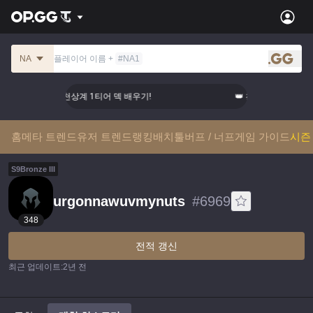
NA
플레이어 이름
+
#
NA1
.gg
👑 천상계 1티어 덱 배우기!
👑 천상계 1티어 덱 배
홈
메타 트렌드
유저 트렌드
랭킹
배치툴
버프 / 너프
게임 가이드
시즌 
S
9
Bronze
III
urgonnawuvmynuts
#
6969
348
전적 갱신
최근 업데이트
:
2년 전