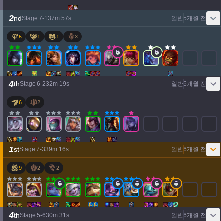
2
nd
Stage
7
-
1
37
m
57
s
일반
5개월 전
5
1
1
3
4
th
Stage
6
-
2
32
m
19
s
일반
6개월 전
6
2
1
st
Stage
7
-
3
39
m
16
s
일반
6개월 전
9
2
2
4
th
Stage
5
-
6
30
m
31
s
일반
6개월 전