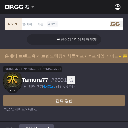
NA
플레이어 이름
+
#
NA1
.gg
 덱 배우기!
👑 천상계 1티어 덱 배우기!
홈
메타 트렌드
유저 트렌드
랭킹
배치툴
버프 / 너프
게임 가이드
시즌 
S
16
Master
I
S
15
Master
I
S
14
Master
I
Tamura77
#
2001
TFT 래더 랭킹
4,431
st
(
상위 6.67%
)
217
전적 갱신
최근 업데이트
:
24일 전