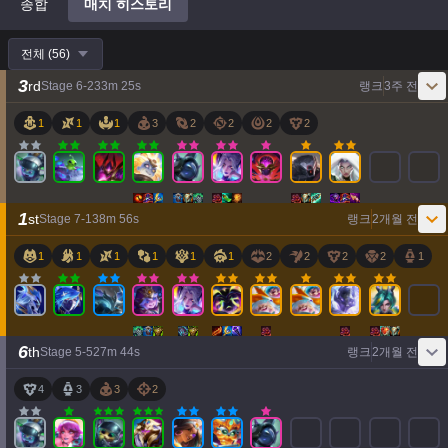
종합
매치 히스토리
전체
(
56
)
3
rd
Stage
6
-
2
33
m
25
s
랭크
3주 전
1
1
1
3
2
2
2
2
1
st
Stage
7
-
1
38
m
56
s
랭크
2개월 전
1
1
1
1
1
1
2
2
2
2
1
6
th
Stage
5
-
5
27
m
44
s
랭크
2개월 전
4
3
3
2