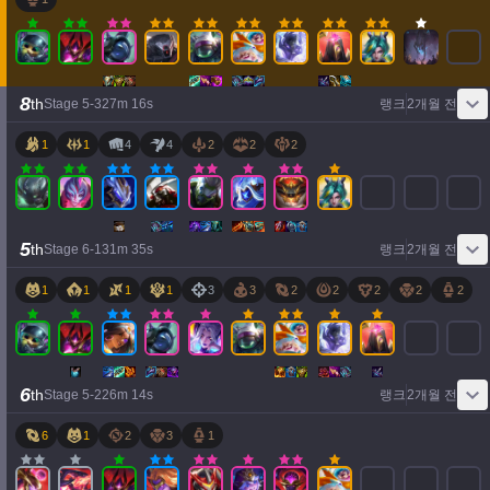
8
th
Stage
5
-
3
27
m
16
s
랭크
2개월 전
1
1
4
4
2
2
2
5
th
Stage
6
-
1
31
m
35
s
랭크
2개월 전
1
1
1
1
3
3
2
2
2
2
2
6
th
Stage
5
-
2
26
m
14
s
랭크
2개월 전
6
1
2
3
1