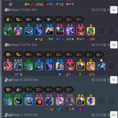
6
th
Stage
5
-
5
28
m
38
s
랭크
2개월 전
1
1
1
4
4
2
2
2
8
th
Stage
5
-
2
27
m
18
s
랭크
2개월 전
1
1
1
2
3
2
2
2
1
3
2
nd
Stage
6
-
3
34
m
44
s
랭크
2개월 전
1
5
2
2
2
2
2
2
nd
Stage
7
-
1
37
m
26
s
랭크
2개월 전