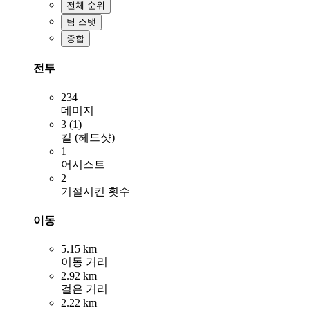
전체 순위
팀 스탯
종합
전투
234
데미지
3 (1)
킬 (헤드샷)
1
어시스트
2
기절시킨 횟수
이동
5.15 km
이동 거리
2.92 km
걸은 거리
2.22 km