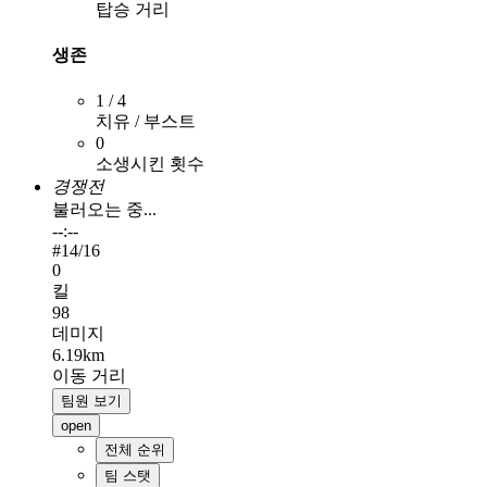
탑승 거리
생존
1 / 4
치유 / 부스트
0
소생시킨 횟수
경쟁전
불러오는 중...
--:--
#
14
/16
0
킬
98
데미지
6.19km
이동 거리
팀원 보기
open
전체 순위
팀 스탯