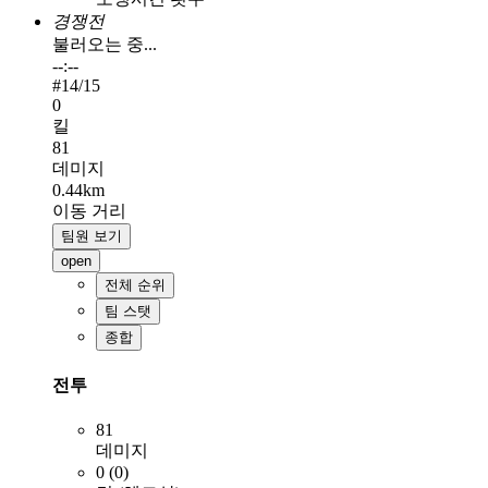
경쟁전
불러오는 중...
--:--
#
14
/15
0
킬
81
데미지
0.44km
이동 거리
팀원 보기
open
전체 순위
팀 스탯
종합
전투
81
데미지
0 (0)