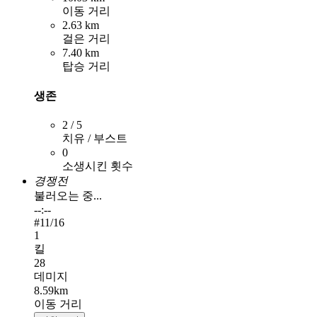
이동 거리
2.63 km
걸은 거리
7.40 km
탑승 거리
생존
2 / 5
치유 / 부스트
0
소생시킨 횟수
경쟁전
불러오는 중...
--:--
#
11
/16
1
킬
28
데미지
8.59km
이동 거리