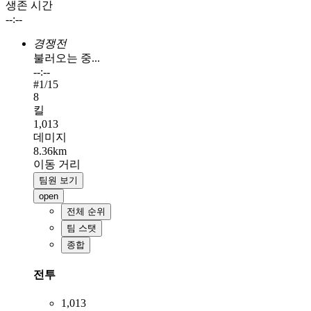
생존 시간
--:--
경쟁전
불러오는 중...
--:--
#
1
/15
8
킬
1,013
데미지
8.36km
이동 거리
팀원 보기
open
전체 순위
팀 스탯
종합
전투
1,013