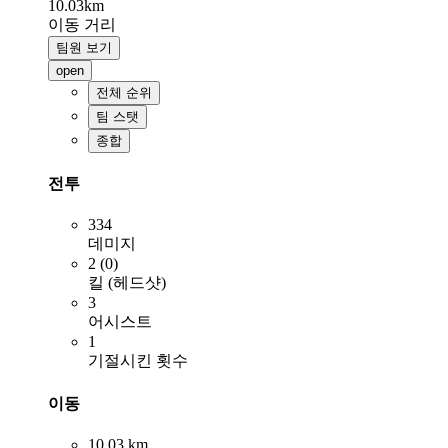
10.03km
이동 거리
팀원 보기
open
전체 순위
팀 스탯
종합
전투
334
데미지
2 (0)
킬 (헤드샷)
3
어시스트
1
기절시킨 횟수
이동
10.03 km