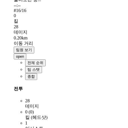
--:--
#
16
/16
0
킬
28
데미지
0.20km
이동 거리
팀원 보기
open
전체 순위
팀 스탯
종합
전투
28
데미지
0 (0)
킬 (헤드샷)
1