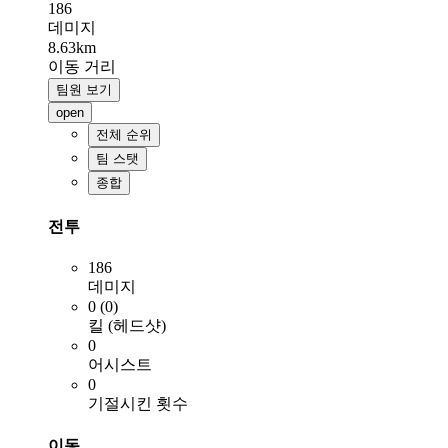
186
데미지
8.63km
이동 거리
팀원 보기
open
전체 순위
팀 스탯
종합
전투
186
데미지
0 (0)
킬 (헤드샷)
0
어시스트
0
기절시킨 횟수
이동