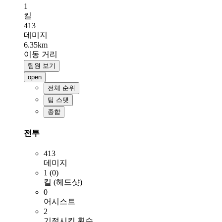
1
킬
413
데미지
6.35km
이동 거리
팀원 보기
open
전체 순위
팀 스탯
종합
전투
413
데미지
1 (0)
킬 (헤드샷)
0
어시스트
2
기절시킨 횟수