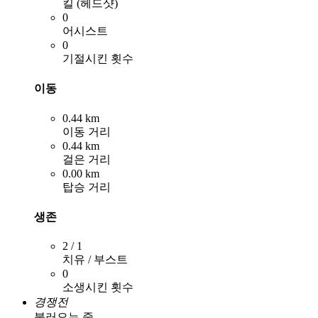
킬 (헤드샷)
0
어시스트
0
기절시킨 횟수
이동
0.44 km
이동 거리
0.44 km
걸은 거리
0.00 km
탑승 거리
생존
2 / 1
치유 / 부스트
0
소생시킨 횟수
경쟁전
불러오는 중...