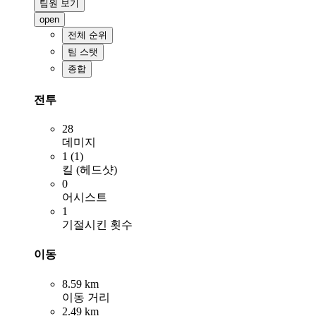
팀원 보기
open
전체 순위
팀 스탯
종합
전투
28
데미지
1 (1)
킬 (헤드샷)
0
어시스트
1
기절시킨 횟수
이동
8.59 km
이동 거리
2.49 km