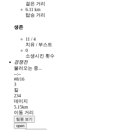
걸은 거리
6.11 km
탑승 거리
생존
11 / 4
치유 / 부스트
0
소생시킨 횟수
경쟁전
불러오는 중...
--:--
#
8
/16
3
킬
234
데미지
5.15km
이동 거리
팀원 보기
open