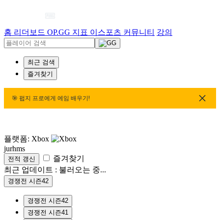
홈
리더보드
OP.GG 지표
이스포츠
커뮤니티
강의
최근 검색
즐겨찾기
🎯 펍지 프로에게 에임 배우기!
🎯 펍지 프로에게 에임 배우기!
🎯 펍지 프로에게 에임 
플랫폼: Xbox
jurhms
즐겨찾기
전적 갱신
최근 업데이트 :
불러오는 중...
경쟁전 시즌42
경쟁전 시즌42
경쟁전 시즌41