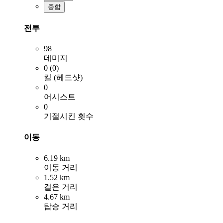
종합
전투
98
데미지
0 (0)
킬 (헤드샷)
0
어시스트
0
기절시킨 횟수
이동
6.19 km
이동 거리
1.52 km
걸은 거리
4.67 km
탑승 거리