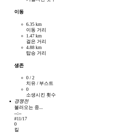
이동
6.35 km
이동 거리
1.47 km
걸은 거리
4.88 km
탑승 거리
생존
0 / 2
치유 / 부스트
0
소생시킨 횟수
경쟁전
불러오는 중...
--:--
#
11
/17
0
킬