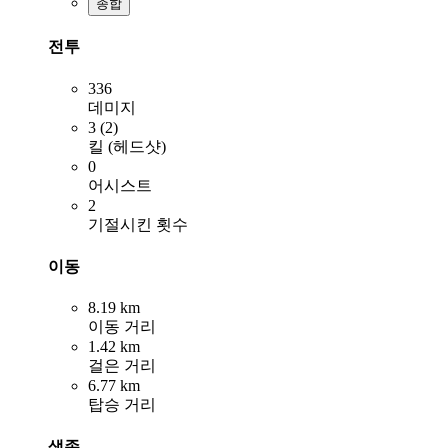
종합
전투
336
데미지
3 (2)
킬 (헤드샷)
0
어시스트
2
기절시킨 횟수
이동
8.19 km
이동 거리
1.42 km
걸은 거리
6.77 km
탑승 거리
생존