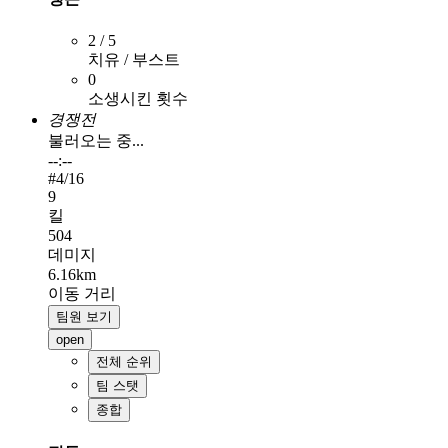
2 / 5
치유 / 부스트
0
소생시킨 횟수
경쟁전
불러오는 중...
--:--
#
4
/16
9
킬
504
데미지
6.16km
이동 거리
팀원 보기
open
전체 순위
팀 스탯
종합