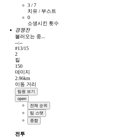
3 / 7
치유 / 부스트
0
소생시킨 횟수
경쟁전
불러오는 중...
--:--
#
13
/15
2
킬
150
데미지
2.96km
이동 거리
팀원 보기
open
전체 순위
팀 스탯
종합
전투