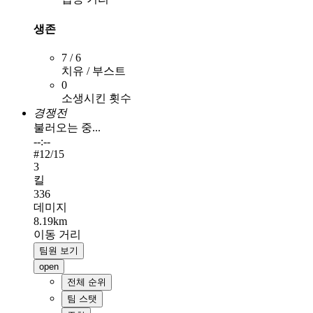
생존
7 / 6
치유 / 부스트
0
소생시킨 횟수
경쟁전
불러오는 중...
--:--
#
12
/15
3
킬
336
데미지
8.19km
이동 거리
팀원 보기
open
전체 순위
팀 스탯