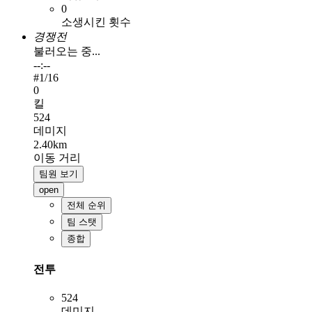
0
소생시킨 횟수
경쟁전
불러오는 중...
--:--
#
1
/16
0
킬
524
데미지
2.40km
이동 거리
팀원 보기
open
전체 순위
팀 스탯
종합
전투
524
데미지