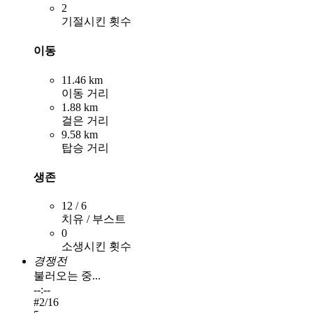
2
기절시킨 횟수
이동
11.46 km
이동 거리
1.88 km
걸은 거리
9.58 km
탑승 거리
생존
12 / 6
치유 / 부스트
0
소생시킨 횟수
경쟁전
불러오는 중...
--:--
#
2
/16