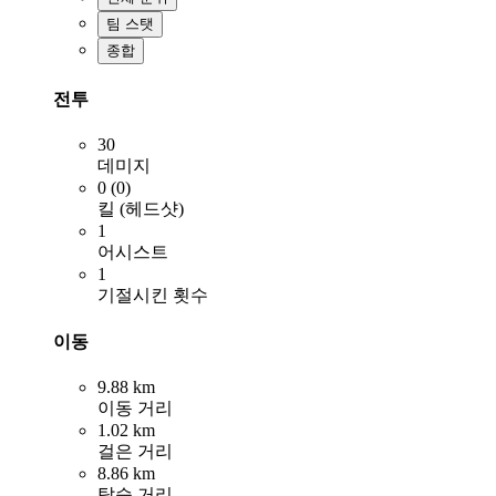
팀 스탯
종합
전투
30
데미지
0 (0)
킬 (헤드샷)
1
어시스트
1
기절시킨 횟수
이동
9.88 km
이동 거리
1.02 km
걸은 거리
8.86 km
탑승 거리