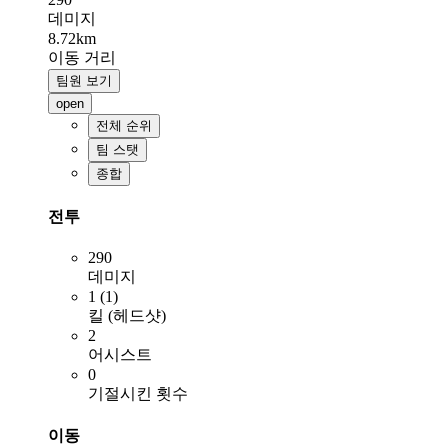
데미지
8.72km
이동 거리
팀원 보기
open
전체 순위
팀 스탯
종합
전투
290
데미지
1 (1)
킬 (헤드샷)
2
어시스트
0
기절시킨 횟수
이동