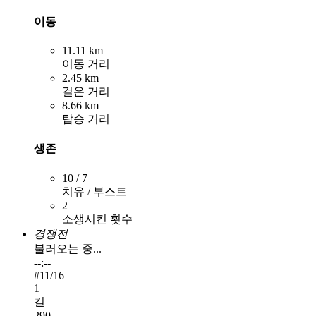
이동
11.11 km
이동 거리
2.45 km
걸은 거리
8.66 km
탑승 거리
생존
10 / 7
치유 / 부스트
2
소생시킨 횟수
경쟁전
불러오는 중...
--:--
#
11
/16
1
킬
290