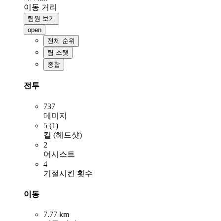
이동 거리
팀원 보기
open
전체 순위
팀 스탯
종합
전투
737
데미지
5 (1)
킬 (헤드샷)
2
어시스트
4
기절시킨 횟수
이동
7.77 km