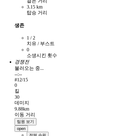
걸은 거리
3.15 km
탑승 거리
생존
1 / 2
치유 / 부스트
0
소생시킨 횟수
경쟁전
불러오는 중...
--:--
#
12
/15
0
킬
30
데미지
9.88km
이동 거리
팀원 보기
open
전체 순위