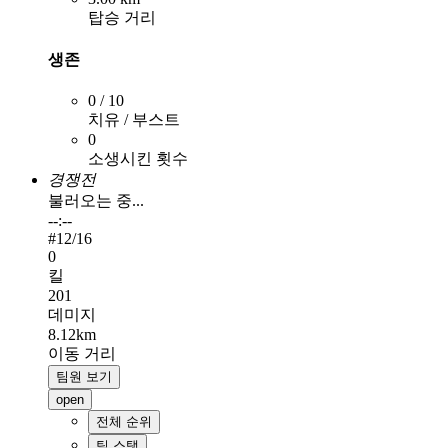
탑승 거리
생존
0 / 10
치유 / 부스트
0
소생시킨 횟수
경쟁전
불러오는 중...
--:--
#
12
/16
0
킬
201
데미지
8.12km
이동 거리
팀원 보기
open
전체 순위
팀 스탯