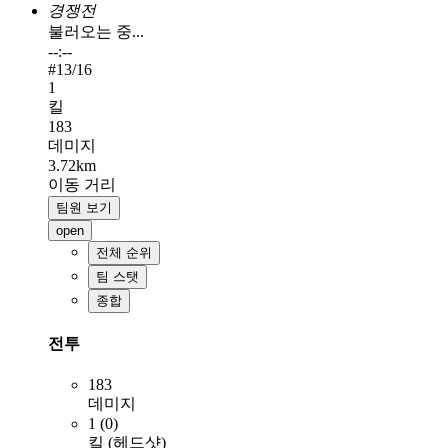
경쟁전
불러오는 중...
--:--
#
13
/16
1
킬
183
데미지
3.72km
이동 거리
팀원 보기
open
전체 순위
팀 스탯
종합
전투
183
데미지
1 (0)
킬 (헤드샷)