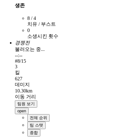
생존
8 / 4
치유 / 부스트
0
소생시킨 횟수
경쟁전
불러오는 중...
--:--
#
8
/15
3
킬
627
데미지
10.30km
이동 거리
팀원 보기
open
전체 순위
팀 스탯
종합