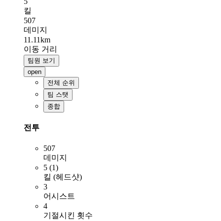
5
킬
507
데미지
11.11km
이동 거리
팀원 보기
open
전체 순위
팀 스탯
종합
전투
507
데미지
5 (1)
킬 (헤드샷)
3
어시스트
4
기절시킨 횟수