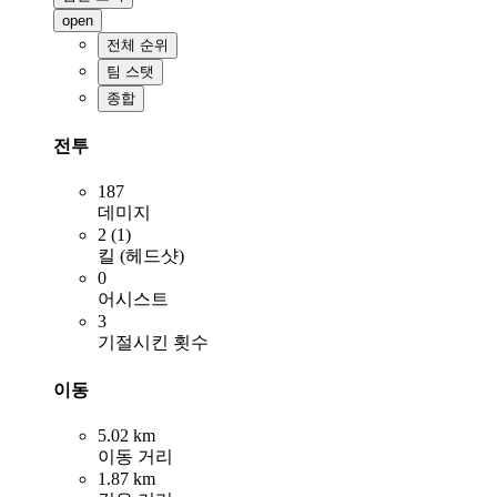
open
전체 순위
팀 스탯
종합
전투
187
데미지
2 (1)
킬 (헤드샷)
0
어시스트
3
기절시킨 횟수
이동
5.02 km
이동 거리
1.87 km