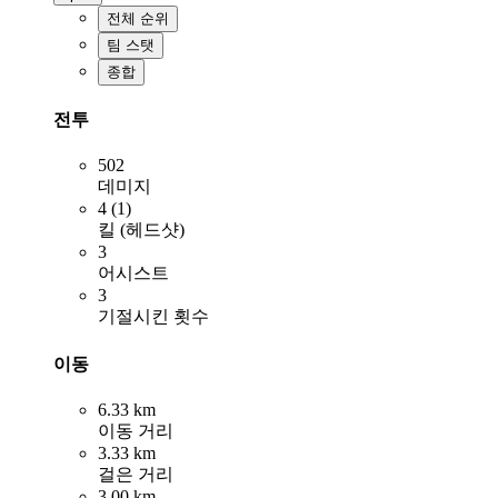
전체 순위
팀 스탯
종합
전투
502
데미지
4 (1)
킬 (헤드샷)
3
어시스트
3
기절시킨 횟수
이동
6.33 km
이동 거리
3.33 km
걸은 거리
3.00 km