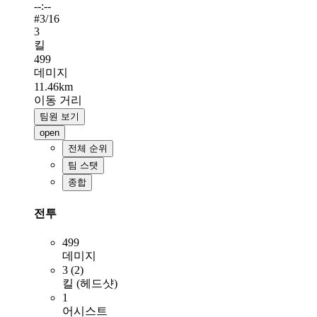
--:--
#
3
/16
3
킬
499
데미지
11.46km
이동 거리
팀원 보기
open
전체 순위
팀 스탯
종합
전투
499
데미지
3 (2)
킬 (헤드샷)
1
어시스트