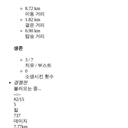
8.72 km
이동 거리
1.82 km
걸은 거리
6.90 km
탑승 거리
생존
3 / 7
치유 / 부스트
0
소생시킨 횟수
경쟁전
불러오는 중...
--:--
#
2
/15
5
킬
737
데미지
7.77km