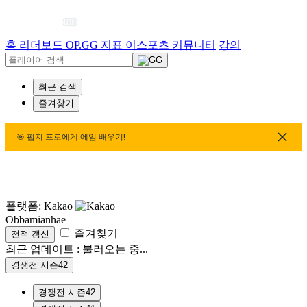
홈
리더보드
OP.GG 지표
이스포츠
커뮤니티
강의
최근 검색
즐겨찾기
🎯 펍지 프로에게 에임 배우기!
🎯 펍지 프로에게 에임 배우기!
🎯 펍지 프로에게 에임 배
플랫폼: Kakao
Obbamianhae
즐겨찾기
전적 갱신
최근 업데이트 :
불러오는 중...
경쟁전 시즌42
경쟁전 시즌42