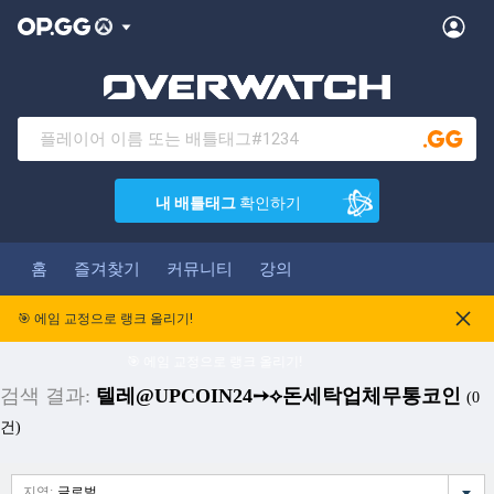
내 배틀태그
확인하기
홈
즐겨찾기
커뮤니티
강의
🎯 에임 교정으로 랭크 올리기!
🎯 에임 교정으로 랭크 올리기!
검색 결과:
텔레@UPCOIN24➙⟡돈세탁업체무통코인
(0
건)
지역:
글로벌