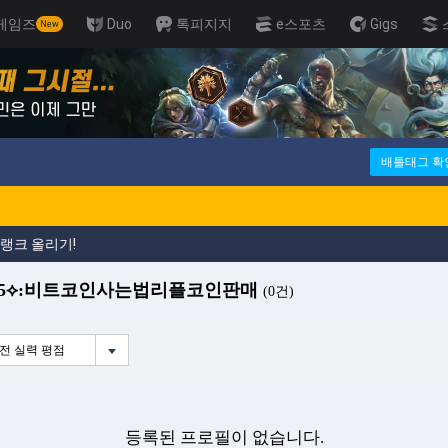
게임즈
Duo
톡피지지
e스포츠
Gigs
New
배틀태그 확
랭크 올리기!
365⟡:비트코인사는법리플코인판매
(0건)
전 실력 평점
등록된 프로필이 없습니다.