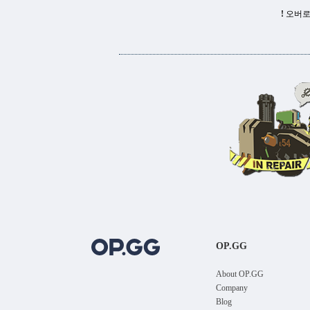
!
오버로
OP.GG
About OP.GG
Company
Blog