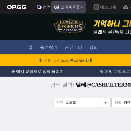
전적
오버워치2
데스크톱
홈
즐겨찾기
커뮤니티
강의
🎯 에임 교정으로 랭크 올리기!
🎯 에임 교정으로 랭크 올리기!
🎯 에임 교정으로 
검색 결과:
텔레@CASHFILTER
지역:
글로벌
정렬:
경쟁