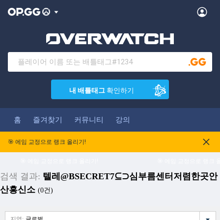
내 배틀태그
확인하기
홈
즐겨찾기
커뮤니티
강의
🎯 에임 교정으로 랭크 올리기!
🎯 에임 교정으로 랭크 올리기!
🎯 에임 교정으로 랭크 올
검색 결과:
텔레@BSECRET7⊆⊃심부름센터저렴한곳안
산흥신소
(0건)
지역:
글로벌