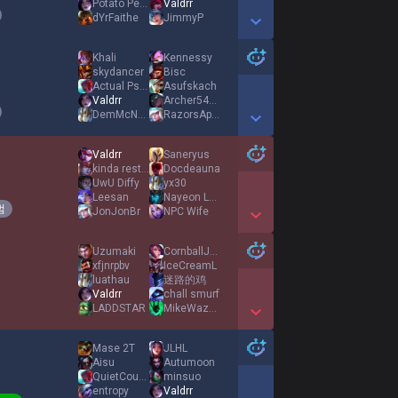
Potato Peeler
Valdrr
dYrFaithe
JimmyP
Show More Detail Games
Khali
Kennessy
skydancer
Bisc
Actual Psycho
Asufskach
Valdrr
Archer5455
DemMcNuggets
RazorsApple
Show More Detail Games
Valdrr
Saneryus
kinda restarted
Docdeauna
UwU Diffy
yx30
Leesan
Nayeon Lover
범
JonJonBr
NPC Wife
Show More Detail Games
Uzumaki
CornballJack
xfjnrpbv
IceCreamL
luathau
迷路的鸡
Valdrr
chall smurf
LADDSTAR
MikeWazowski2319
Show More Detail Games
Mase 2T
JLHL
Aisu
Autumoon
QuietCourage
minsuo
entropy
Valdrr