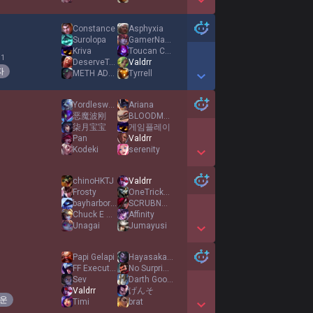
Show More Detail Games
Constance
Asphyxia
Surolopa
GamerNamer
Kriva
Toucan Chan
 1
DeserveTooLose
Valdrr
자
METH ADDICT
Tyrrell
Show More Detail Games
Yordleswaggins
Ariana
恶魔波刚
BLOODMAGE
柒月宝宝
게임플레이
Pan
Valdrr
Kodeki
serenity
Show More Detail Games
chinoHKTJ
Valdrr
Frosty
OneTrickRengo
bayharborbutcher
SCRUBNOOBISUGLY
Chuck E Cheeks
Affinity
Unagai
Jumayusi
Show More Detail Games
Papi Gelapi
HayasakaBestMaid
FF Execute Team
No Surprises
Sev
Darth Goonius
Valdrr
げんそ
운
Timi
brat