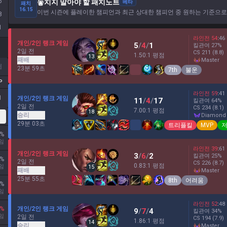
6
놓치지 말아야 할 패치노트
베타
패치
16.15
이번 시즌에 플레이한 챔피언과 최근 상대한 챔피언 중 원하는 기준으로
8
1
라인전
54
:
46
개인/2인 랭크 게임
5
/
4
/
1
킬관여
27
%
2일 전
CS
211
(8.8)
1.50:1 평점
13
패배
master
d
23분 59초
7th
불운
P
라인전
59
:
41
1
개인/2인 랭크 게임
11
/
4
/
17
킬관여
64
%
2일 전
CS
234
(8.1)
7.00:1 평점
18
승리
diamond
29분 03초
트리플킬
MVP
%
임
라인전
39
:
61
개인/2인 랭크 게임
3
/
6
/
2
킬관여
25
%
%
2일 전
CS
226
(8.7)
0.83:1 평점
임
15
패배
master
25분 55초
8th
어려움
%
임
라인전
52
:
48
%
개인/2인 랭크 게임
9
/
7
/
4
킬관여
34
%
임
2일 전
CS
194
(7.9)
1.86:1 평점
14
승리
master