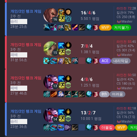
라인전
72
:
28
개인/2인 랭크 게임
16
/
4
/
6
킬관여
79
%
2주 전
CS
250
(8.8)
5.50:1 평점
16
승리
master
28분 25초
MVP
저지불가
라인전
55
:
45
개인/2인 랭크 게임
7
/
8
/
4
킬관여
42
%
3주 전
CS
301
(9.4)
1.38:1 평점
15
패배
master
31분 56초
ACE
내리막길
라인전
50
:
50
개인/2인 랭크 게임
4
/
8
/
6
킬관여
42
%
3주 전
CS
180
(6.5)
1.25:1 평점
13
패배
master
27분 46초
8th
어려움
라인전
82
:
18
개인/2인 랭크 게임
13
/
2
/
7
킬관여
56
%
3주 전
CS
176
(7.5)
10.00:1 평점
14
승리
master
23분 36초
더블킬
MVP
저