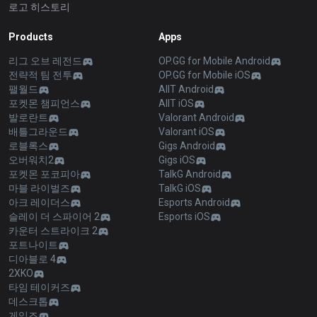
로고 히스토리
Products
Apps
리그 오브 레전드
OP.GG for Mobile Android
전략적 팀 전투
OP.GG for Mobile iOS
팰월드
AllT Android
포켓몬 챔피언스
AllT iOS
발로란트
Valorant Android
배틀그라운드
Valorant iOS
로블록스
Gigs Android
오버워치2
Gigs iOS
포켓몬 포코피아
TalkG Android
마블 라이벌즈
TalkG iOS
아크 레이더스
Esports Android
슬레이 더 스파이어 2
Esports iOS
카운터 스트라이크 2
포트나이트
디아블로 4
2XKO
타임 테이커즈
데스크톱
게임즈