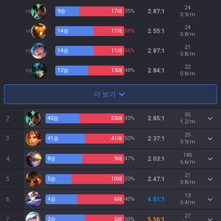
24
vs
9
승
17
패
35%
2.87:1
0.9/m
24
vs
14
승
11
패
56%
2.55:1
0.8/m
21
vs
14
승
11
패
56%
2.87:1
0.8/m
22
vs
12
승
13
패
48%
2.84:1
0.8/m
더 보기
35
2
40
승
53
패
43%
2.85:1
1.2/m
25
3
41
승
41
패
50%
2.37:1
0.9/m
185
4
8
승
9
패
47%
2.03:1
6.6/m
21
5
5
승
10
패
33%
2.47:1
0.8/m
13
6
4
승
6
패
40%
4.51:1
0.4/m
27
7
2
승
2
패
50%
5.56:1