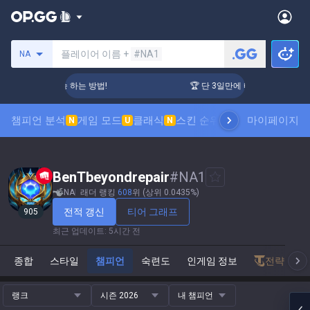
소환사 검색
플레이어 이름 +
#NA1
NA
 3일만에 티어 상승 하는 방법!
🏆 단 3일만에 티어 상승 하는 방법
챔피언 분석
게임 모드
클래식
스킨 순위
랭킹
프로 관전
마이페이지
통계
N
U
N
BenTbeyondrepair
#
NA1
NA
래더 랭킹
608
위 (상위 0.0435%)
전적 갱신
티어 그래프
905
최근 업데이트
:
5시간 전
종합
스타일
챔피언
숙련도
인게임 정보
전략적 팀
랭크
시즌 2026
내 챔피언