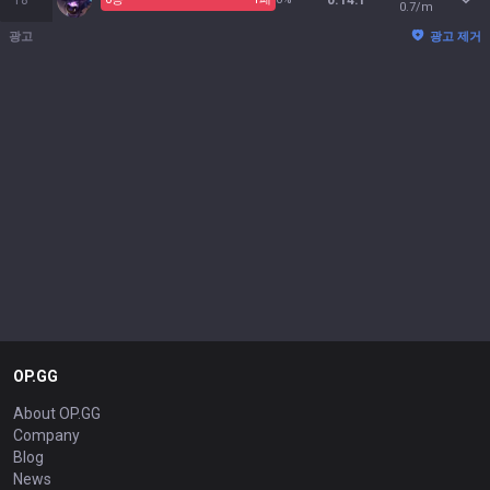
18
0.14:1
0.7/m
광고
광고 제거
OP.GG
About OP.GG
Company
Blog
News