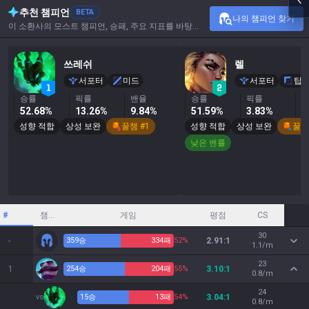
추천 챔피언
BETA
나의 챔피언 찾기
이 소환사의 모스트 챔피언, 승패, 주요 지표를 바탕으로 추천합니다.
쓰레쉬
렐
서포터
미드
서포터
탑
승률
픽률
밴율
승률
픽률
52.68%
13.26%
9.84%
51.59%
3.83%
0
성향 적합
상성 보완
꿀챔 #1
성향 적합
상성 보완
꿀챔 
낮은 밴률
#
챔피언
게임
평점
CS
30
-
359
승
334
패
52%
2.91:1
1.1/m
23
1
254
승
204
패
55%
3.10:1
0.8/m
24
vs
15
승
13
패
54%
3.04:1
0.8/m