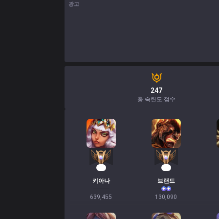
광고
247
총 숙련도 점수
57
14
키아나
브랜드
639,455
130,090