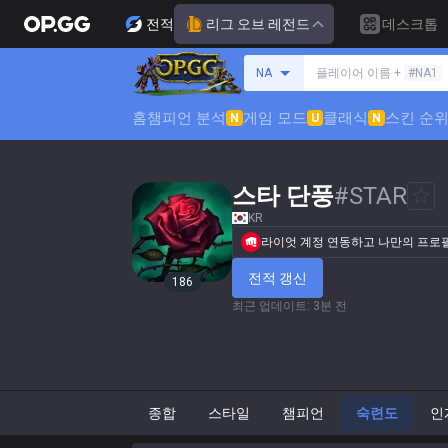
전적
리그 오브 레전드
데스크톱
소환사 검색
NA
플레이어 이름 +
#NA1
홈
챔피언 분석
게임 모드
클래식
스킨 순
N
U
N
스타 단풍
#
STAR
KR
라이엇 계정 연동하고 나만의 프로
전적 갱신
186
최근 업데이트
:
3분 전
종합
스타일
챔피언
숙련도
인