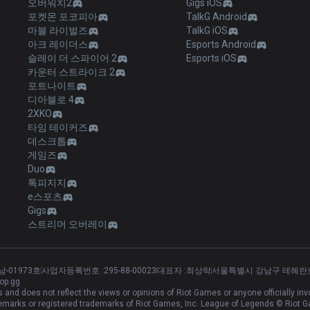
오버워치2
Gigs iOS
포켓몬 포코피아
TalkG Android
마블 라이벌즈
TalkG iOS
아크 레이더스
Esports Android
슬레이 더 스파이어 2
Esports iOS
카운터 스트라이크 2
포트나이트
디아블로 4
2XKO
타임 테이커즈
데스크톱
게임즈
Duo
톡피지지
e스포츠
Gigs
스트리머 오버레이
남-01973호
사업자등록번호 :
295-88-00023
대표자 :
최상락
서울특별시 강남구 테헤란로 5
op.gg
and does not reflect the views or opinions of Riot Games or anyone officially i
marks or registered trademarks of Riot Games, Inc. League of Legends © Riot G