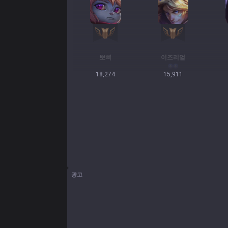
뽀삐
이즈리얼
18,274
15,911
광고