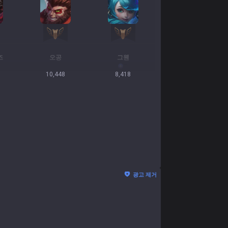
즈
오공
그웬
10,448
8,418
광고 제거