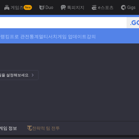
게임즈
Duo
톡피지지
e스포츠
Gigs
New
🏆 단 3일만에 티어 상승 하
위
랭킹
프로 관전
통계
멀티서치
게임 업데이트
강의
필을 설정해보세요.
게임 정보
전략적 팀 전투