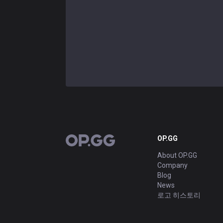
OP.GG
OP.GG
About OP.GG
Company
Blog
News
로고 히스토리