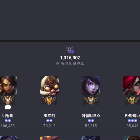
1,316,902
총 숙련도 포인트
12
니달리
코르키
아펠리오스
카타리나
106,488
70,212
52,315
35,649