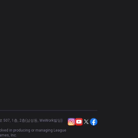
07, 1층, 2층(삼성동, WeWork빌딩)
nvolved in producing or managing League
ames, Inc.