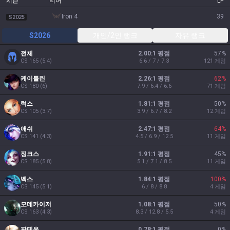
시즌
티어
LP
iron 4
39
S2025
S2026
개인/2인 랭크
자유 랭크
전체
2.00:1 평점
57
%
CS
165
(
5.4
)
6.6 / 7 / 7.3
121
게임
케이틀린
2.26:1 평점
62
%
CS
180
(
6
)
7.9 / 6.4 / 6.6
71
게임
럭스
1.81:1 평점
50
%
CS
105
(
3.7
)
3.9 / 6.7 / 8.2
12
게임
애쉬
2.47:1 평점
64
%
CS
141
(
4.3
)
4.5 / 6.9 / 12.5
11
게임
징크스
1.91:1 평점
45
%
CS
185
(
5.8
)
5.1 / 7.1 / 8.5
11
게임
벡스
1.84:1 평점
100
%
CS
145
(
5.1
)
6 / 8 / 8.8
4
게임
모데카이저
1.08:1 평점
50
%
CS
163
(
4.3
)
8.3 / 12.8 / 5.5
4
게임
판테온
0.78:1 평점
0
%