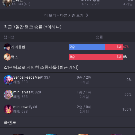
CS
143
(
4.6
)
4.8 / 9 / 2.3
4
게임
더 보기
+
다른 시즌 보기
최근 7일간 랭크 승률 (+아레나)
챔피언
승률
케이틀린
2
승
1
패
67%
럭스
0
승
1
패
0%
같은 팀으로 게임한 소환사들 (최근 게임)
SenpaiFeedsMe
#
1337
0승 / 2패
0
%
레벨
330
3
게임
mini sivas
#
5820
1승 / 1패
50
%
레벨
355
2
게임
mini rawr
#
yxki
2승 / 0패
100
%
레벨
688
2
게임
숙련도