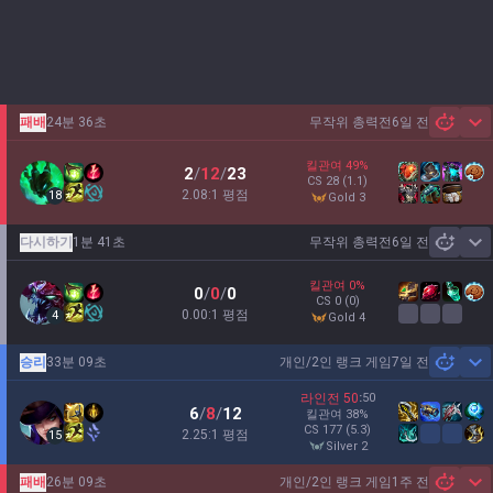
패배
24분 36초
무작위 총력전
6일 전
Sh
킬관여
49
%
2
/
12
/
23
CS
28
(1.1)
2.08:1 평점
18
gold 3
다시하기
1분 41초
무작위 총력전
6일 전
Sh
킬관여
0
%
0
/
0
/
0
CS
0
(0)
0.00:1 평점
4
gold 4
승리
33분 09초
개인/2인 랭크 게임
7일 전
Sh
라인전
50
:
50
6
/
8
/
12
킬관여
38
%
CS
177
(5.3)
2.25:1 평점
15
silver 2
패배
26분 09초
개인/2인 랭크 게임
1주 전
Sh