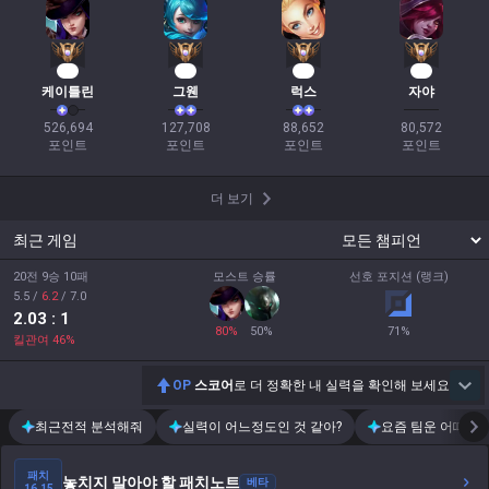
39
14
11
10
케이틀린
그웬
럭스
자야
526,694

127,708

88,652

80,572

포인트
포인트
포인트
포인트
더 보기
최근 게임
20전 9승 10패
모스트 승률
선호 포지션 (랭크)
5.5
/
6.2
/
7.0
2.03
: 1
80
%
50
%
71
%
킬관여
46
%
OP
스코어
로 더 정확한 내 실력을 확인해 보세요
최근전적 분석해줘
실력이 어느정도인 것 같아?
요즘 팀운 어때?
패치
놓치지 말아야 할 패치노트
베타
16.15