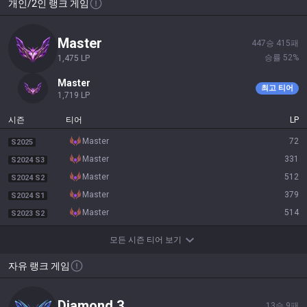
개인/2인 랭크 게임
master
447
승
415
패
승률
52
%
1,475
LP
master
최고 티어
1,719
LP
시즌
티어
LP
master
72
S2025
master
331
S2024 S3
master
512
S2024 S2
master
379
S2024 S1
master
514
S2023 S2
모든 시즌 티어 보기
자유 랭크 게임
diamond 3
13
승
9
패