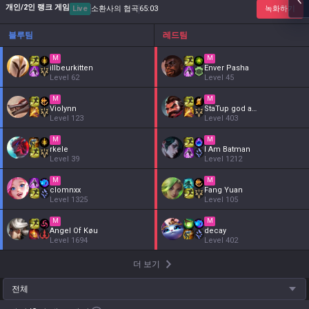
개인/2인 랭크 게임
Live
소환사의 협곡
65
:
04
녹화하기
블루팀
레드팀
M
M
illbeurkitten
Enver Pasha
Level
62
Level
45
M
M
Violynn
StaTup god acc
Level
123
Level
403
M
M
rkele
l Am Batman
Level
39
Level
1212
M
M
clomnxx
Fang Yuan
Level
1325
Level
105
M
M
Angel Of Køu
decay
Level
1694
Level
402
더 보기
전체