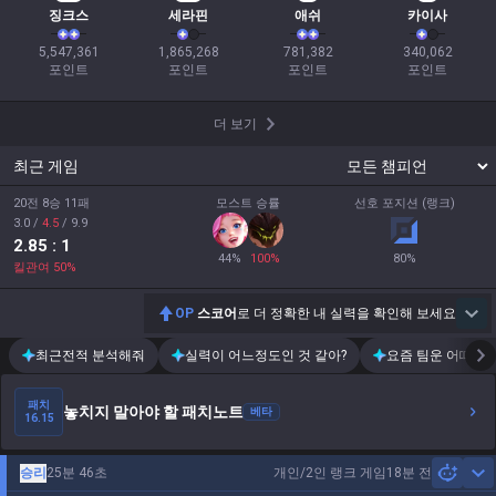
징크스
세라핀
애쉬
카이사
5,547,361

1,865,268

781,382

340,062

포인트
포인트
포인트
포인트
더 보기
최근 게임
20전 8승 11패
모스트 승률
선호 포지션 (랭크)
3.0
/
4.5
/
9.9
2.85
: 1
44
%
100
%
80
%
킬관여
50
%
OP
스코어
로 더 정확한 내 실력을 확인해 보세요
최근전적 분석해줘
실력이 어느정도인 것 같아?
요즘 팀운 어때?
패치
놓치지 말아야 할 패치노트
베타
16.15
승리
25분 46초
개인/2인 랭크 게임
18분 전
Sh