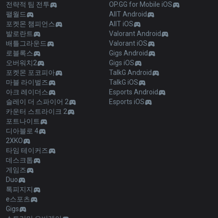
전략적 팀 전투
OP.GG for Mobile iOS
팰월드
AllT Android
포켓몬 챔피언스
AllT iOS
발로란트
Valorant Android
배틀그라운드
Valorant iOS
로블록스
Gigs Android
오버워치2
Gigs iOS
포켓몬 포코피아
TalkG Android
마블 라이벌즈
TalkG iOS
아크 레이더스
Esports Android
슬레이 더 스파이어 2
Esports iOS
카운터 스트라이크 2
포트나이트
디아블로 4
2XKO
타임 테이커즈
데스크톱
게임즈
Duo
톡피지지
e스포츠
Gigs