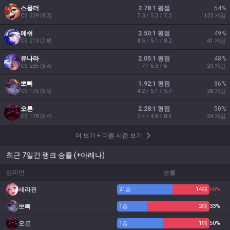
스몰더
2.78:1 평점
54
%
CS
239
(
8.3
)
7.3 / 5.2 / 7.2
123
게임
애쉬
2.50:1 평점
49
%
CS
213
(
7.8
)
4.5 / 5.1 / 8.2
41
게임
유나라
2.05:1 평점
48
%
CS
235
(
8.4
)
7 / 6.3 / 6
29
게임
뽀삐
1.92:1 평점
36
%
CS
175
(
6.5
)
4.2 / 5.1 / 5.7
28
게임
오른
2.28:1 평점
50
%
CS
178
(
6.4
)
2.4 / 4.8 / 8.6
24
게임
더 보기
+
다른 시즌 보기
최근 7일간 랭크 승률 (+아레나)
챔피언
승률
세라핀
21
승
14
패
60%
뽀삐
1
승
2
패
33%
오른
1
승
1
패
50%