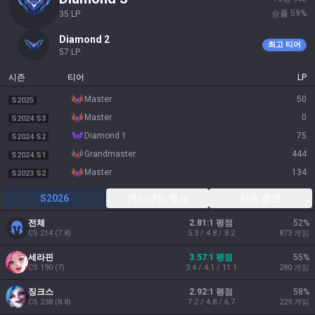
승률
59
%
35
LP
diamond 2
최고 티어
57
LP
시즌
티어
LP
master
50
S2025
master
0
S2024 S3
diamond 1
75
S2024 S2
grandmaster
444
S2024 S1
master
134
S2023 S2
S2026
개인/2인 랭크
자유 랭크
전체
2.81:1 평점
52
%
CS
214
(
7.8
)
5.3 / 4.8 / 8.2
873
게임
세라핀
3.57:1 평점
55
%
CS
190
(
7
)
3.4 / 4.1 / 11.1
280
게임
징크스
2.92:1 평점
58
%
CS
238
(
8.8
)
7.2 / 4.8 / 6.7
229
게임