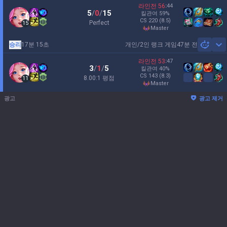
라인전
56
:
44
5
/
0
/
15
킬관여
59
%
CS
220
(8.5)
Perfect
15
master
승리
17분 15초
개인/2인 랭크 게임
47분 전
Sh
라인전
53
:
47
3
/
1
/
5
킬관여
40
%
CS
143
(8.3)
8.00:1 평점
11
master
광고
광고 제거