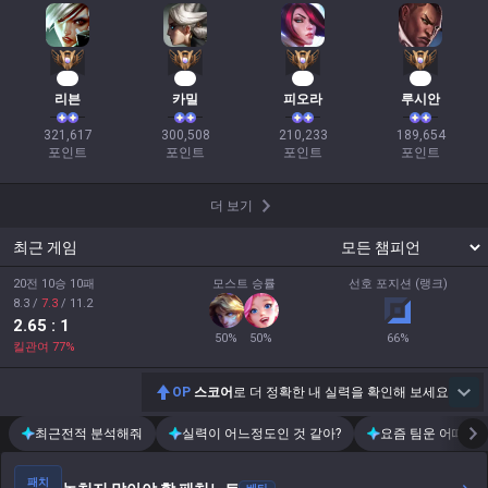
32
30
22
20
리븐
카밀
피오라
루시안
321,617

300,508

210,233

189,654

포인트
포인트
포인트
포인트
더 보기
최근 게임
20전 10승 10패
모스트 승률
선호 포지션 (랭크)
8.3
/
7.3
/
11.2
2.65
: 1
50
%
50
%
66
%
킬관여
77
%
OP
스코어
로 더 정확한 내 실력을 확인해 보세요
최근전적 분석해줘
실력이 어느정도인 것 같아?
요즘 팀운 어때?
패치