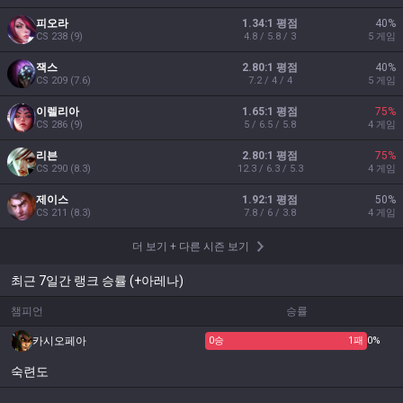
피오라
1.34:1 평점
40
%
CS
238
(
9
)
4.8 / 5.8 / 3
5
게임
잭스
2.80:1 평점
40
%
CS
209
(
7.6
)
7.2 / 4 / 4
5
게임
이렐리아
1.65:1 평점
75
%
CS
286
(
9
)
5 / 6.5 / 5.8
4
게임
리븐
2.80:1 평점
75
%
CS
290
(
8.3
)
12.3 / 6.3 / 5.3
4
게임
제이스
1.92:1 평점
50
%
CS
211
(
8.3
)
7.8 / 6 / 3.8
4
게임
더 보기
+
다른 시즌 보기
최근 7일간 랭크 승률 (+아레나)
챔피언
승률
카시오페아
0
승
1
패
0%
숙련도