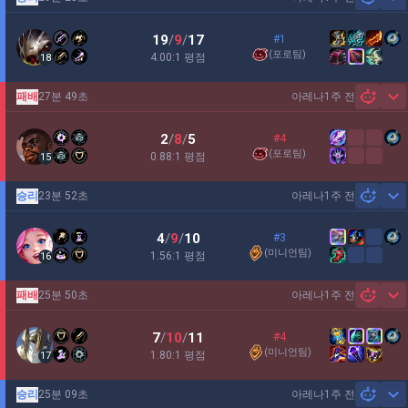
Sh
19
/
9
/
17
#1
(
포로팀
)
4.00:1 평점
18
패배
27분 49초
아레나
1주 전
Sh
2
/
8
/
5
#4
(
포로팀
)
0.88:1 평점
15
승리
23분 52초
아레나
1주 전
Sh
4
/
9
/
10
#3
(
미니언팀
)
1.56:1 평점
16
패배
25분 50초
아레나
1주 전
Sh
7
/
10
/
11
#4
(
미니언팀
)
1.80:1 평점
17
승리
25분 09초
아레나
1주 전
Sh