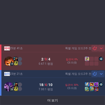
패배
25분 41초
특별 게임 모드
2주 전
Sh
2
/
9
/
4
킬관여
0
%
CS
0
(0)
0.67:1 평점
14
승리
23분 21초
특별 게임 모드
2주 전
Sh
18
/
4
/
10
킬관여
30
%
CS
0
(0)
7.00:1 평점
26
더 보기