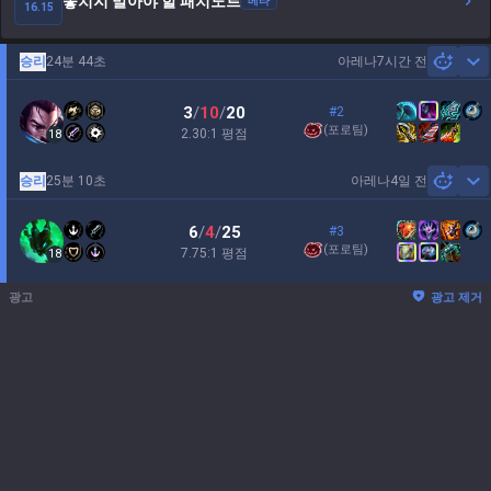
놓치지 말아야 할 패치노트
베타
16.15
승리
24분 44초
아레나
7시간 전
Sh
3
/
10
/
20
#2
(
포로팀
)
2.30:1 평점
18
승리
25분 10초
아레나
4일 전
Sh
6
/
4
/
25
#3
(
포로팀
)
7.75:1 평점
18
광고
광고 제거