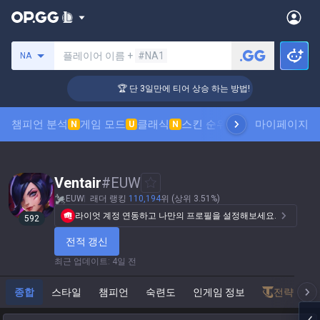
소환사 검색
플레이어 이름 +
#NA1
NA
🏆 단 3일만에 티어 상승 하는 방법!
챔피언 분석
게임 모드
클래식
스킨 순위
랭킹
프로 관전
마이페이지
통계
N
U
N
Ventair
#
EUW
EUW
래더 랭킹
110,194
위 (상위 3.51%)
라이엇 계정 연동하고 나만의 프로필을 설정해보세요.
592
전적 갱신
최근 업데이트
:
4일 전
종합
스타일
챔피언
숙련도
인게임 정보
전략적 팀