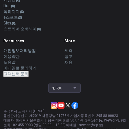
게임즈
Duo
톡피지지
e스포츠
Gigs
스트리머 오버레이
Resources
More
개인정보처리방침
제휴
이용약관
광고
도움말
채용
이메일로 문의하기
고객센터 문의
한국어
주식회사 오피지지 (OP.GG)
통신판매업신고 :
제2019-서울강남-01973호
사업자등록번호 :
295-88-00023
대표자 :
최상락
서울특별시 강남구 테헤란로 507, 1층, 2층(삼성동, WeWork빌딩)
전화 :
02-455-9903 (평일 09:00 ~ 18:00)
이메일 :
service@op.gg