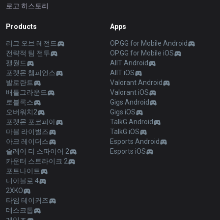
로고 히스토리
Products
Apps
리그 오브 레전드
OP.GG for Mobile Android
전략적 팀 전투
OP.GG for Mobile iOS
팰월드
AllT Android
포켓몬 챔피언스
AllT iOS
발로란트
Valorant Android
배틀그라운드
Valorant iOS
로블록스
Gigs Android
오버워치2
Gigs iOS
포켓몬 포코피아
TalkG Android
마블 라이벌즈
TalkG iOS
아크 레이더스
Esports Android
슬레이 더 스파이어 2
Esports iOS
카운터 스트라이크 2
포트나이트
디아블로 4
2XKO
타임 테이커즈
데스크톱