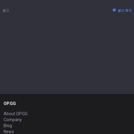
광고
광고 제거
OP.GG
About OP.GG
Company
Blog
News