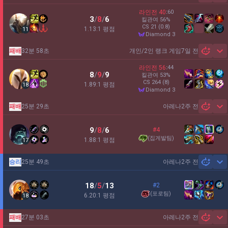
라인전
40
:
60
3
/
8
/
6
킬관여
56
%
CS
21
(0.8)
1.13:1 평점
11
diamond 3
패배
32분 58초
개인/2인 랭크 게임
7일 전
Sh
라인전
56
:
44
8
/
9
/
9
킬관여
53
%
CS
264
(8)
1.89:1 평점
18
diamond 3
패배
25분 29초
아레나
2주 전
Sh
9
/
8
/
6
#4
(
집게발팀
)
1.88:1 평점
17
승리
25분 49초
아레나
2주 전
Sh
18
/
5
/
13
#2
(
포로팀
)
6.20:1 평점
18
패배
27분 03초
아레나
2주 전
Sh