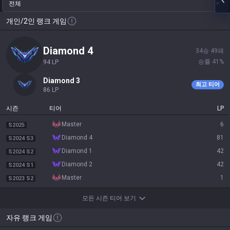
전체
개인/2인 랭크 게임
diamond 4
34
승
49
패
승률
41
%
94
LP
diamond 3
최고 티어
86
LP
시즌
티어
LP
master
6
S2025
diamond 4
81
S2024 S3
diamond 1
42
S2024 S2
diamond 2
42
S2024 S1
master
1
S2023 S2
모든 시즌 티어 보기
자유 랭크 게임