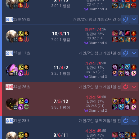
6
/
7
/
15
킬관여
49
%
CS
41
(1.4)
3.00:1 평점
13
diamond 3
승리
22분 59초
개인/2인 랭크 게임
20시간 전
Sh
라인전
74
:
26
10
/
3
/
11
킬관여
58
%
CS
32
(1.4)
7.00:1 평점
12
diamond 4
승리
22분 11초
개인/2인 랭크 게임
1일 전
Sh
라인전
70
:
30
11
/
4
/
2
킬관여
32
%
CS
169
(7.6)
3.25:1 평점
15
diamond 3
패배
34분 26초
개인/2인 랭크 게임
1일 전
Sh
라인전
50
:
50
7
/
5
/
12
킬관여
37
%
CS
245
(7.1)
3.80:1 평점
20
diamond 2
승리
31분 28초
개인/2인 랭크 게임
5일 전
Sh
라인전
45
:
55
8
/
6
/
11
킬관여
43
%