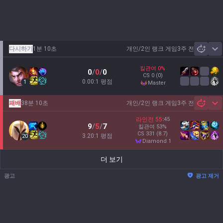
다시하기
1분 10초
개인/2인 랭크 게임
3주 전
Sh
킬관여
0
%
0
/
0
/
0
CS
0
(0)
0.00:1 평점
1
master
패배
38분 10초
개인/2인 랭크 게임
3주 전
Sh
라인전
55
:
45
9
/
5
/
7
킬관여
53
%
CS
331
(8.7)
3.20:1 평점
20
diamond 1
더 보기
광고
광고 제거