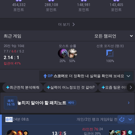
454,332

288,108

148,981

143,405

포인트
포인트
포인트
포인트
더 보기
최근 게임
20전 9승 10패
모스트 승률
선호 포지션 (랭크)
7.7
/
6.0
/
5.2
2.14
: 1
20
%
50
%
100
%
킬관여
41
%
OP
스코어
로 더 정확한 내 실력을 확인해 보세요
최근전적 분석해줘
실력이 어느정도인 것 같아?
요즘 팀운 어때?
패치
놓치지 말아야 할 패치노트
베타
16.15
승리
24분 08초
개인/2인 랭크 게임
6일 전
Sh
라인전
76
:
24
13
/
2
/
5
킬관여
39
%