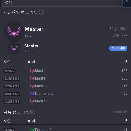
전체
개인/2인 랭크 게임
master
153
승
125
패
승률
55
%
90
LP
master
최고 티어
781
LP
시즌
티어
LP
master
108
S2025
master
205
S2024 S3
master
16
S2024 S2
diamond 2
65
S2024 S1
master
0
S2023 S2
자유 랭크 게임
Unranked
시즌
티어
LP
emerald 3
41
S2025