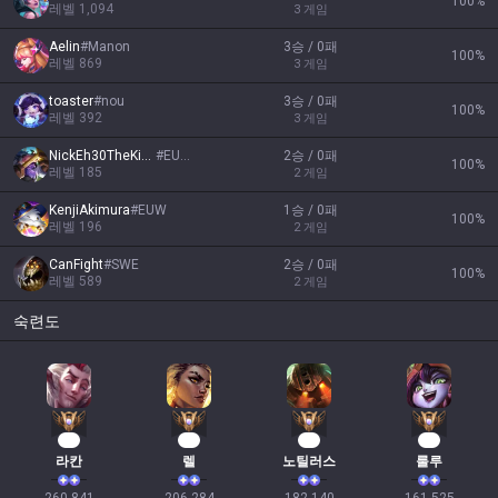
100
%
레벨
1,094
3
게임
Aelin
#
Manon
3승 / 0패
100
%
레벨
869
3
게임
toaster
#
nou
3승 / 0패
100
%
레벨
392
3
게임
NickEh30TheKing
#
EUW
2승 / 0패
100
%
레벨
185
2
게임
KenjiAkimura
#
EUW
1승 / 0패
100
%
레벨
196
2
게임
CanFight
#
SWE
2승 / 0패
100
%
레벨
589
2
게임
숙련도
26
21
19
17
라칸
렐
노틸러스
룰루