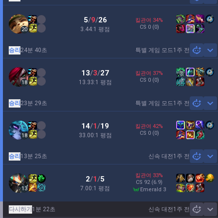
Sh
5
/
9
/
26
킬관여
34
%
CS
0
(0)
3.44:1 평점
20
승리
24분 40초
특별 게임 모드
1주 전
Sh
13
/
3
/
27
킬관여
37
%
CS
0
(0)
13.33:1 평점
18
승리
23분 29초
특별 게임 모드
1주 전
Sh
14
/
1
/
19
킬관여
42
%
CS
0
(0)
33.00:1 평점
18
승리
13분 25초
신속 대전
1주 전
Sh
킬관여
33
%
2
/
1
/
5
CS
92
(6.9)
7.00:1 평점
13
emerald 3
다시하기
1분 22초
신속 대전
1주 전
Sh