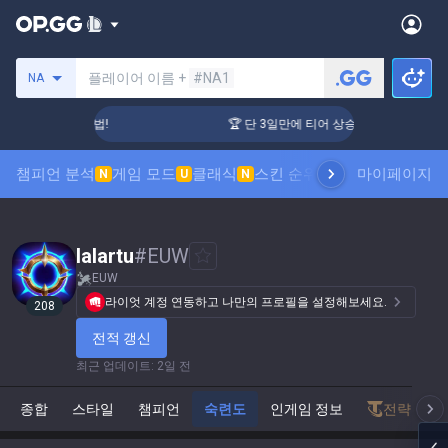
소환사 검색
플레이어 이름 +
#NA1
NA
티어 상승 하는 방법!
🏆 단 3일만에 티어 상승 하는 방법!
챔피언 분석
게임 모드
클래식
스킨 순위
랭킹
프로 관전
마이페이지
통계
N
U
N
Ialartu
#
EUW
EUW
라이엇 계정 연동하고 나만의 프로필을 설정해보세요.
208
전적 갱신
최근 업데이트
:
2일 전
종합
스타일
챔피언
숙련도
인게임 정보
전략적 팀