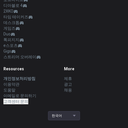
디아블로 4
2XKO
타임 테이커즈
데스크톱
게임즈
Duo
톡피지지
e스포츠
Gigs
스트리머 오버레이
Resources
More
개인정보처리방침
제휴
이용약관
광고
도움말
채용
이메일로 문의하기
고객센터 문의
한국어