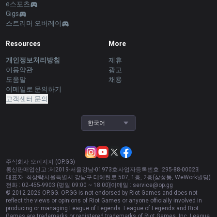
e스포츠
Gigs
스트리머 오버레이
Resources
More
개인정보처리방침
제휴
이용약관
광고
도움말
채용
이메일로 문의하기
고객센터 문의
한국어
주식회사 오피지지 (OP.GG)
통신판매업신고 :
제2019-서울강남-01973호
사업자등록번호 :
295-88-00023
대표자 :
최상락
서울특별시 강남구 테헤란로 507, 1층, 2층(삼성동, WeWork빌딩)
전화 :
02-455-9903 (평일 09:00 ~ 18:00)
이메일 :
service@op.gg
© 2012-
2026
OP.GG. OP.GG is not endorsed by Riot Games and does not
reflect the views or opinions of Riot Games or anyone officially involved in
producing or managing League of Legends. League of Legends and Riot
Games are trademarks or registered trademarks of Riot Games, Inc. League