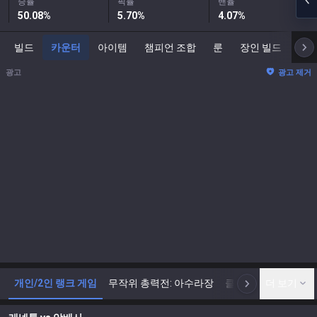
승률
픽률
밴율
50.08
%
5.70
%
4.07
%
빌드
카운터
아이템
챔피언 조합
룬
장인 빌드
스
광고
광고 제거
개인/2인 랭크 게임
무작위 총력전: 아수라장
클래식
더 보기
아레나
N