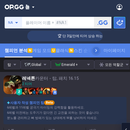
소환사 검색
플레이어 이름 +
#NA1
NA
상승 하는 방법!
🏆 단 3일만에 티어 상승 하는 방법!
챔피언 분석
게임 모드
클래식
스킨 순위
랭킹
프로 관전
마이페이지
통계
N
U
N
탑
Global
Emerald +
모든 역할군
레넥톤
카운터 - 탑, 패치 16.15
2 티어
Q
W
E
R
사용자 작성 챔피언 팁
Beta
6레벨과 11레벨 궁극기 타이밍의 강력함을 활용하세요.
6레벨 이전에는 도주기가 없다면 긴 교전을 피하는 것이 좋습니다.
분노를 관리하고 뼈 방패가 있는 상대에게 W를 낭비하지 마세요.