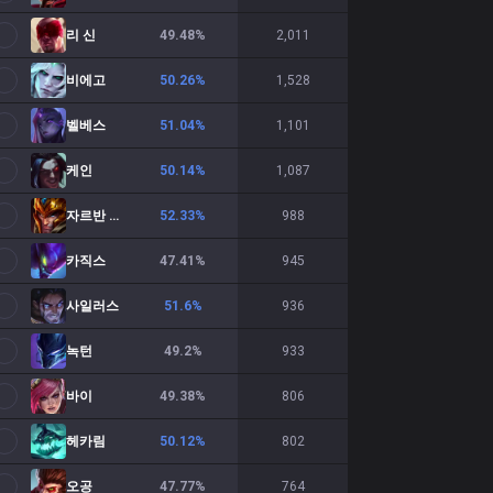
리 신
49.48
%
2,011
비에고
50.26
%
1,528
벨베스
51.04
%
1,101
케인
50.14
%
1,087
자르반 4세
52.33
%
988
카직스
47.41
%
945
사일러스
51.6
%
936
녹턴
49.2
%
933
바이
49.38
%
806
헤카림
50.12
%
802
오공
47.77
%
764