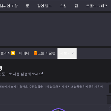
챔피언 조합
룬
장인 빌드
스킬
팁
트렌드 그래프
클래식
아레나
오늘의 꿀챔
더 보기
N
정
 룬으로 자동 설정해 보세요!
챔
드에게 붙기 수월해요! 수정철탑을 미리 활성화 시켜 패시브 활용을 하지 못하게 하세