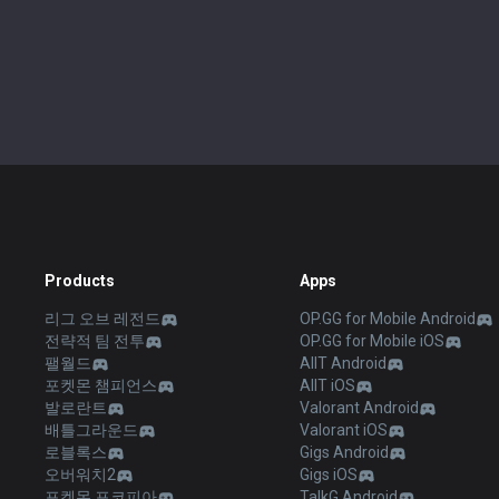
Products
Apps
리그 오브 레전드
OP.GG for Mobile Android
전략적 팀 전투
OP.GG for Mobile iOS
팰월드
AllT Android
포켓몬 챔피언스
AllT iOS
발로란트
Valorant Android
배틀그라운드
Valorant iOS
로블록스
Gigs Android
오버워치2
Gigs iOS
포켓몬 포코피아
TalkG Android