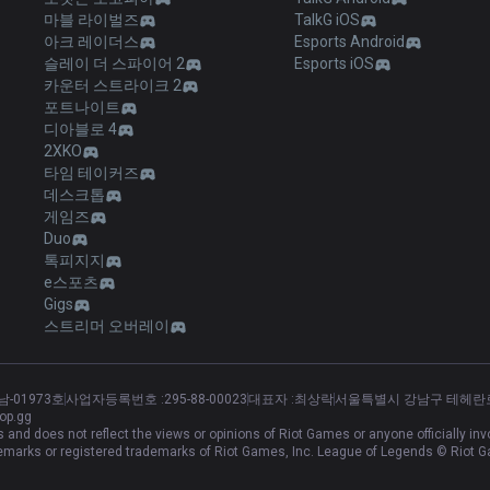
마블 라이벌즈
TalkG iOS
아크 레이더스
Esports Android
슬레이 더 스파이어 2
Esports iOS
카운터 스트라이크 2
포트나이트
디아블로 4
2XKO
타임 테이커즈
데스크톱
게임즈
Duo
톡피지지
e스포츠
Gigs
스트리머 오버레이
남-01973호
사업자등록번호 :
295-88-00023
대표자 :
최상락
서울특별시 강남구 테헤란로 5
op.gg
and does not reflect the views or opinions of Riot Games or anyone officially i
marks or registered trademarks of Riot Games, Inc. League of Legends © Riot G