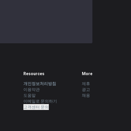
릴리아
55.45
%
440
나서스
46.71
%
426
다이애나
55.61
%
410
자크
47.31
%
391
이블린
56.13
%
367
우디르
53.5
%
357
Resources
More
워윅
53.31
%
347
개인정보처리방침
제휴
이용약관
광고
제이스
도움말
50.74
%
337
채용
이메일로 문의하기
고객센터 문의
피들스틱
49.36
%
312
제드
52.43
%
309