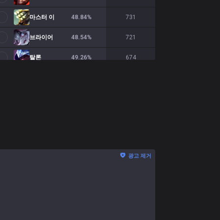
마스터 이
48.84
%
731
브라이어
48.54
%
721
탈론
49.26
%
674
샤코
47.11
%
658
나피리
49.38
%
644
렝가
55.86
%
623
쉬바나
47.5
%
621
광고 제거
에코
52.5
%
560
신 짜오
47.46
%
531
키아나
52.52
%
516
니달리
49.69
%
487