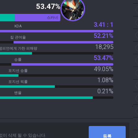
53.47%
스카너
3.41 : 1
KDA
52.21%
킬 관여율
18,295
챔피언에게 가한 피해량
53.47%
승률
49.05%
포지션 승률
1.08%
포지션 픽률
0.21%
밴율
등록