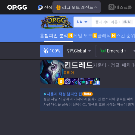
전적
리그 오브 레전드
데스크톱
소환사 검색
NA
플레이어 이름 +
#NA1
홈
챔피언 분석
게임 모드
클래식
스킨 순
N
U
N
100%
Global
Emerald +
킨드레드
카운터 - 정글, 패치 16
3 티어
Q
W
E
R
사용자 작성 챔피언 팁
Beta
정글 사냥 시 공격 사이사이에 움직이면 몬스터의 공격을 피하고
사냥 대상을 신중히 선택하고, 대규모 교전 시에는 아군이 먼저