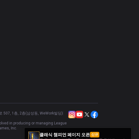
누누와 윌럼프
54.33
%
300
엘리스
52.43
%
267
아트록스
49.04
%
261
세주아니
41.02
%
256
잭스
53.41
%
249
렉사이
46.84
%
237
로크
55.74
%
235
아무무
46.26
%
227
스카너
46.53
%
202
07, 1층, 2층(삼성동, WeWork빌딩)
카서스
54.04
%
198
nvolved in producing or managing League
아이번
40.1
%
192
ames, Inc.
클래식 챔피언 페이지 오픈
신규