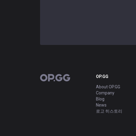
OP.GG
OP.GG
About OP.GG
Company
Blog
News
로고 히스토리