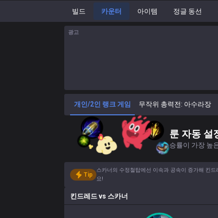
빌드
카운터
아이템
정글 동선
광고
개인/2인 랭크 게임
무작위 총력전: 아수라장
룬 자동 설
승률이 가장 높은
스카너의 수정철탑에선 이속과 공속이 증가해 킨드레
Tip
요!
킨드레드
vs
스카너