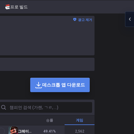
프로 빌드
광고 제거
데스크톱 앱 다운로드
피언 검색 (가렌, ㄱㄹ, ...)
승률
게임
그레이브즈
49.41
%
2,562