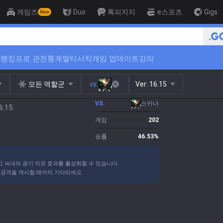
게임즈
Duo
톡피지지
e스포츠
Gigs
New
🏆 단 3일만에 티어 상승 하는
위
랭킹
프로 관전
통계
멀티서치
게임 업데이트
강의
모든 역할군
vs.
Ver:
16.15
VS.
스카너
.15
게임
202
승률
46.53
%
 늑대의 광기 치유 효과를 활성화할 수 있습니다.
 공격을 개시할 때까지 기다리세요.