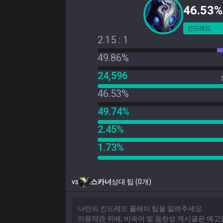
46.53%
킨드레드
2.15 : 1
49.86%
24,596
46.53%
49.74%
2.45%
1.73%
vs
스카너
상대 팁 (0개)