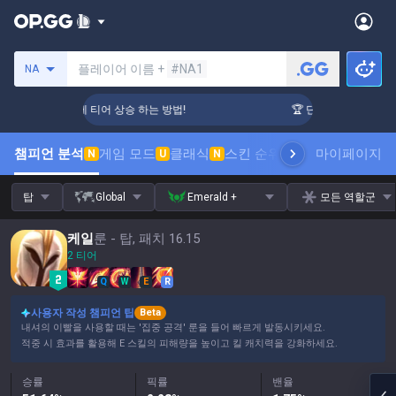
소환사 검색
플레이어 이름 +
#NA1
NA
🏆 단 3일만에 티어 상승 하는 방법!
🏆 단 3일만에 티어 상승
챔피언 분석
게임 모드
클래식
스킨 순위
랭킹
프로 관전
마이페이지
통계
N
U
N
탑
Global
Emerald +
모든 역할군
케일
룬 - 탑, 패치 16.15
2 티어
Q
W
E
R
사용자 작성 챔피언 팁
Beta
내셔의 이빨을 사용할 때는 '집중 공격' 룬을 들어 빠르게 발동시키세요.
적중 시 효과를 활용해 E 스킬의 피해량을 높이고 킬 캐치력을 강화하세요.
승률
픽률
밴율