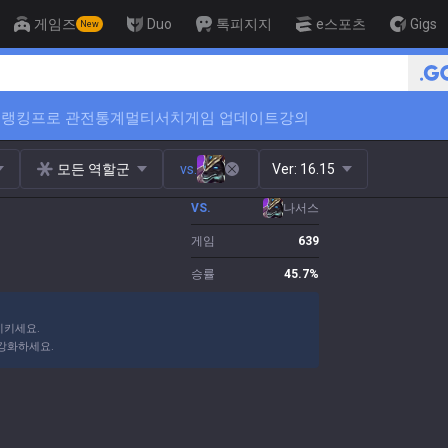
게임즈
Duo
톡피지지
e스포츠
Gigs
New
🏆 단 3일만에 티어 상승 
위
랭킹
프로 관전
통계
멀티서치
게임 업데이트
강의
모든 역할군
vs.
Ver:
16.15
VS.
나서스
게임
639
승률
45.7
%
시키세요.
 강화하세요.