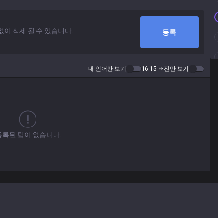
등록
내 언어만 보기
16.15 버전만 보기
등록된 팁이 없습니다.