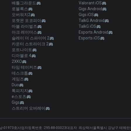
배틀그라운드
Valorant iOS
로블록스
Gigs Android
오버워치2
Gigs iOS
포켓몬 포코피아
TalkG Android
마블 라이벌즈
TalkG iOS
아크 레이더스
Esports Android
슬레이 더 스파이어 2
Esports iOS
카운터 스트라이크 2
포트나이트
디아블로 4
2XKO
타임 테이커즈
데스크톱
게임즈
Duo
톡피지지
e스포츠
Gigs
스트리머 오버레이
남-01973호
사업자등록번호 :
295-88-00023
대표자 :
최상락
서울특별시 강남구 테헤란로 5