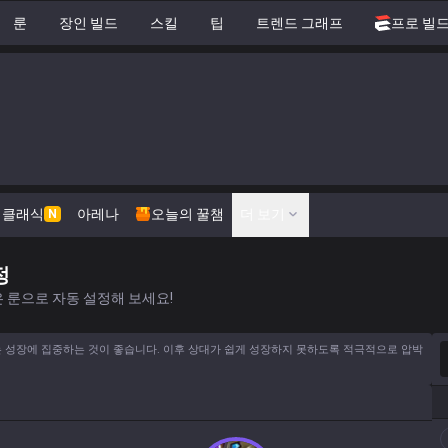
룬
장인 빌드
스킬
팁
트렌드 그래프
프로 빌
클래식
아레나
오늘의 꿀챔
더 보기
N
정
 룬으로 자동 설정해 보세요!
챔
 성장에 집중하는 것이 좋습니다. 이후 상대가 쉽게 성장하지 못하도록 적극적으로 압박