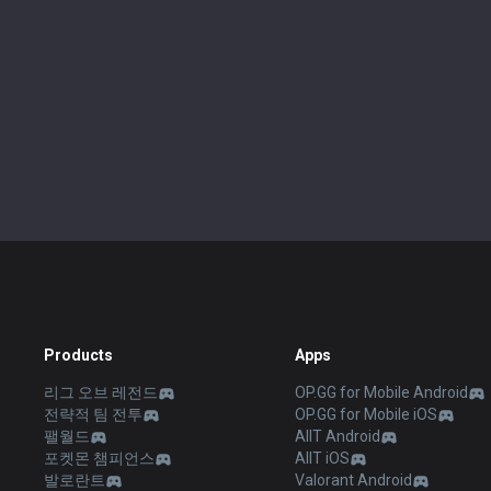
Products
Apps
리그 오브 레전드
OP.GG for Mobile Android
전략적 팀 전투
OP.GG for Mobile iOS
팰월드
AllT Android
포켓몬 챔피언스
AllT iOS
발로란트
Valorant Android