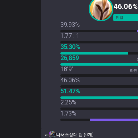
46.06%
케일
39.93%
1.77 : 1
35.30%
26,859
18'9"
라인
46.06%
51.47%
2.25%
1.73%
vs
나서스
상대 팁 (0개)