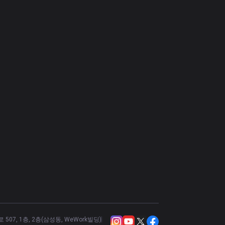
베인
53.89
%
347
아칼리
44.61
%
334
올라프
47.87
%
328
그라가스
51.41
%
319
카밀
49.51
%
307
탐 켄치
48.75
%
240
하이머딩거
55.7
%
237
클레드
52.56
%
234
그웬
51.09
%
229
블라디미르
51.2
%
209
케넨
50.56
%
178
07, 1층, 2층(삼성동, WeWork빌딩)