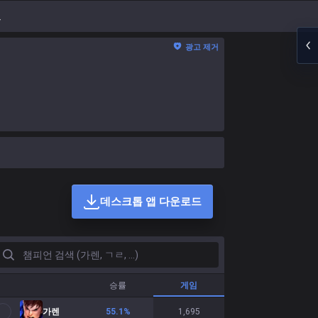
드
광고 제거
데스크톱 앱 다운로드
피언 검색 (가렌, ㄱㄹ, ...)
승률
게임
가렌
55.1
%
1,695