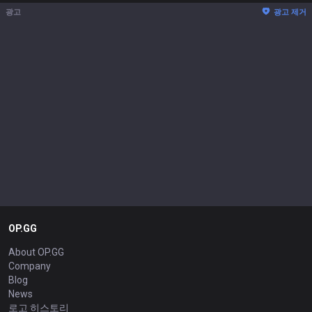
광고
광고 제거
OP.GG
About OP.GG
Company
Blog
News
로고 히스토리