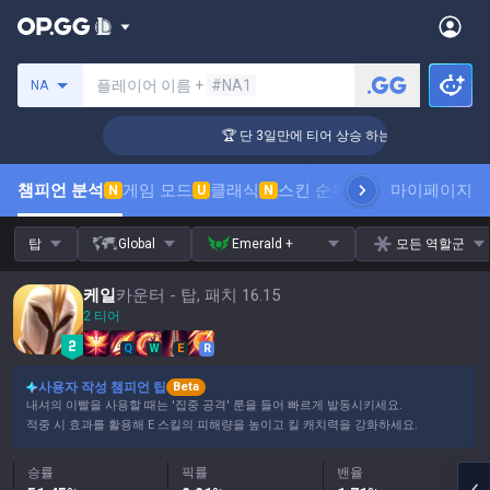
소환사 검색
플레이어 이름 +
#NA1
NA
상승 하는 방법!
🏆 단 3일만에 티어 상승 하는 방법!
챔피언 분석
게임 모드
클래식
스킨 순위
랭킹
프로 관전
마이페이지
통계
N
U
N
탑
Global
Emerald +
모든 역할군
케일
카운터 - 탑, 패치 16.15
2 티어
Q
W
E
R
사용자 작성 챔피언 팁
Beta
내셔의 이빨을 사용할 때는 '집중 공격' 룬을 들어 빠르게 발동시키세요.
적중 시 효과를 활용해 E 스킬의 피해량을 높이고 킬 캐치력을 강화하세요.
승률
픽률
밴율