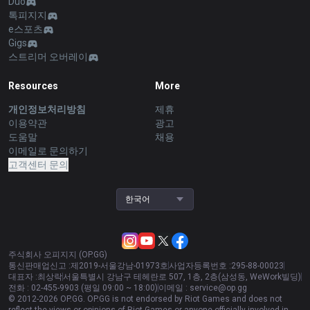
Duo
톡피지지
e스포츠
Gigs
스트리머 오버레이
Resources
More
개인정보처리방침
제휴
이용약관
광고
도움말
채용
이메일로 문의하기
고객센터 문의
한국어
주식회사 오피지지 (OP.GG)
통신판매업신고 :
제2019-서울강남-01973호
사업자등록번호 :
295-88-00023
대표자 :
최상락
서울특별시 강남구 테헤란로 507, 1층, 2층(삼성동, WeWork빌딩)
전화 :
02-455-9903 (평일 09:00 ~ 18:00)
이메일 :
service@op.gg
© 2012-
2026
OP.GG. OP.GG is not endorsed by Riot Games and does not