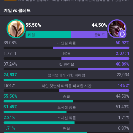
케일
vs
클레드
55.50%
44.50%
케일
클레드
39.08%
60.92%
라인킬 확률
1.77 : 1
2.07 : 1
KDA
37.24%
40.89%
킬 관여율
24,837
23,034
챔피언에게 가한 피해량
18'42"
14'52"
라인 첫번째 타워를 파괴한 시간
55.50%
44.50%
승률
51.45%
51.43%
포지션 승률
2.21%
1.71%
포지션 픽률
1.71%
0.87%
밴율