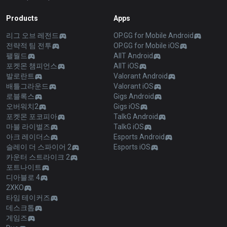
Products
Apps
리그 오브 레전드
OP.GG for Mobile Android
전략적 팀 전투
OP.GG for Mobile iOS
팰월드
AllT Android
포켓몬 챔피언스
AllT iOS
발로란트
Valorant Android
배틀그라운드
Valorant iOS
로블록스
Gigs Android
오버워치2
Gigs iOS
포켓몬 포코피아
TalkG Android
마블 라이벌즈
TalkG iOS
아크 레이더스
Esports Android
슬레이 더 스파이어 2
Esports iOS
카운터 스트라이크 2
포트나이트
디아블로 4
2XKO
타임 테이커즈
데스크톱
게임즈