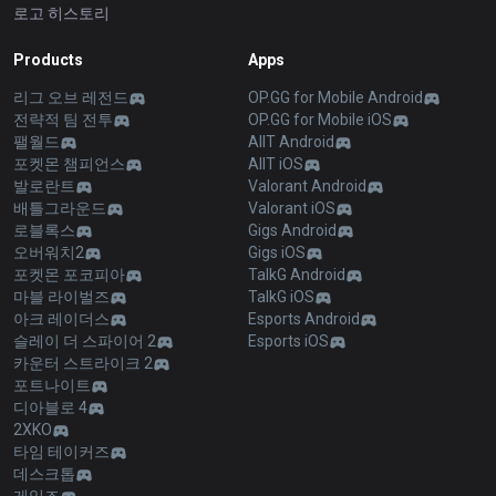
로고 히스토리
Products
Apps
리그 오브 레전드
OP.GG for Mobile Android
전략적 팀 전투
OP.GG for Mobile iOS
팰월드
AllT Android
포켓몬 챔피언스
AllT iOS
발로란트
Valorant Android
배틀그라운드
Valorant iOS
로블록스
Gigs Android
오버워치2
Gigs iOS
포켓몬 포코피아
TalkG Android
마블 라이벌즈
TalkG iOS
아크 레이더스
Esports Android
슬레이 더 스파이어 2
Esports iOS
카운터 스트라이크 2
포트나이트
디아블로 4
2XKO
타임 테이커즈
데스크톱