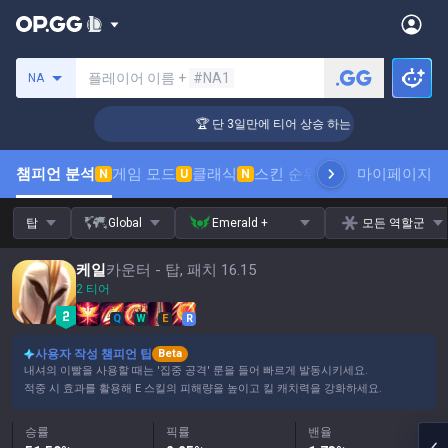
소환사 검색
플레이어 이름 +
#NA1
NA
상승 하는 방법!
🏆 단 3일만에 티어 상승 하는 방법!
챔피언 분석
게임 모드
클래식
스킨 순위
랭킹
프로 관전
마이페이지
통계
N
U
N
탑
Global
Emerald +
모든 역할군
케일
카운터 - 탑, 패치 16.15
2 티어
Q
W
E
R
사용자 작성 챔피언 팁
Beta
내셔의 이빨을 사용할 때는 '집중 공격' 룬을 들어 빠르게 발동시키세요.
적중 시 효과를 활용해 E 스킬의 피해량을 높이고 킬 캐치력을 강화하세요.
승률
픽률
밴율