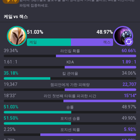
Tip
파밍에 집중하세요.
케일
vs
잭스
51.03%
48.97%
케일
잭스
39.34%
60.66%
라인킬 확률
1.61 : 1
1.89 : 1
KDA
35.18%
34.06%
킬 관여율
19,347
22,707
챔피언에게 가한 피해량
18'33"
15'14"
라인 첫번째 타워를 파괴한 시간
51.03%
48.97%
승률
51.50%
49.90%
포지션 승률
2.25%
5.92%
포지션 픽률