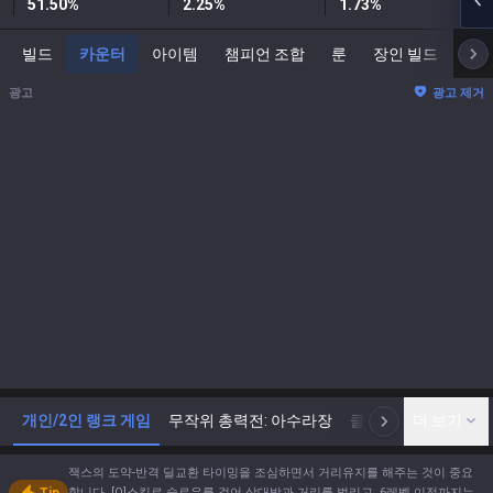
51.50
%
2.25
%
1.73
%
빌드
카운터
아이템
챔피언 조합
룬
장인 빌드
스
광고
광고 제거
개인/2인 랭크 게임
무작위 총력전: 아수라장
클래식
더 보기
아레나
N
잭스의 도약-반격 딜교환 타이밍을 조심하면서 거리유지를 해주는 것이 중요
합니다. [Q]스킬로 슬로우를 걸어 상대방과 거리를 벌리고, 6레벨 이전까지는