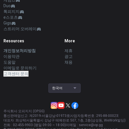
게임즈
Duo
톡피지지
e스포츠
Gigs
스트리머 오버레이
Resources
More
개인정보처리방침
제휴
이용약관
광고
도움말
채용
이메일로 문의하기
고객센터 문의
한국어
주식회사 오피지지 (OP.GG)
통신판매업신고 :
제2019-서울강남-01973호
사업자등록번호 :
295-88-00023
대표자 :
최상락
서울특별시 강남구 테헤란로 507, 1층, 2층(삼성동, WeWork빌딩)
전화 :
02-455-9903 (평일 09:00 ~ 18:00)
이메일 :
service@op.gg