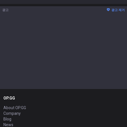
광고
광고 제거
OP.GG
About OP.GG
Company
Blog
News