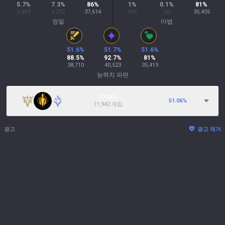
5.7
%
7.3
%
86
%
1
%
0.1
%
81
%
2,469
3,212
37,614
455
20
35,405
정밀
마법
51.6
%
51.7
%
51.6
%
88.5
%
92.7
%
81
%
38,710
40,523
35,419
능력치 파편
27.34%
51.06
%
11,942 게임
광고
광고 제거