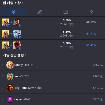
탑
케일
조합
jungle
mid
adc
support
5.69
%
48.22
%
2,661
게임
5.49
%
51.71
%
2,568
게임
5.08
%
51.41
%
2,379
게임
케일
장인 랭킹
1
Saneryus
#
TTV
1,246
게임
2
bear
#
34753
696
게임
3
Holy Tetra 33 十
#
Isho
621
게임
4
Kayzoq
#
NA1
587
게임