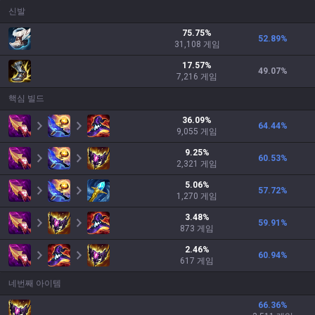
신발
75.75
%
52.89
%
31,108
게임
17.57
%
49.07
%
7,216
게임
핵심 빌드
36.09
%
64.44
%
9,055
게임
9.25
%
60.53
%
2,321
게임
5.06
%
57.72
%
1,270
게임
3.48
%
59.91
%
873
게임
2.46
%
60.94
%
617
게임
네번째 아이템
66.36
%