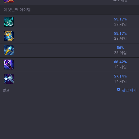
361 게임
여섯번째 아이템
55.17
%
29 게임
55.17
%
29 게임
56
%
25 게임
68.42
%
19 게임
57.14
%
14 게임
광고
광고 제거