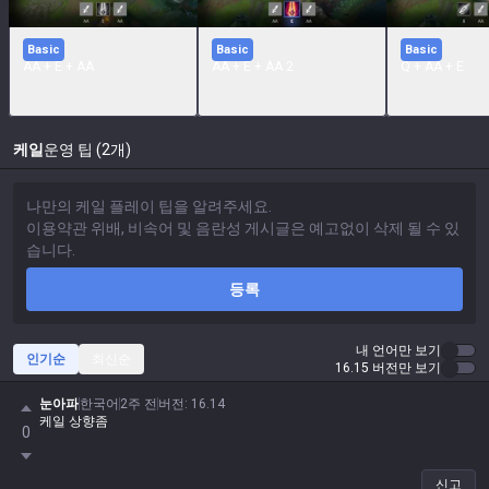
Basic
Basic
Basic
AA + E + AA
AA + E + AA 2
Q + AA + E
케일
운영 팁 (2개)
등록
내 언어만 보기
인기순
최신순
16.15 버전만 보기
눈아파
한국어
2주 전
버전
:
16.14
케일 상향좀
0
신고