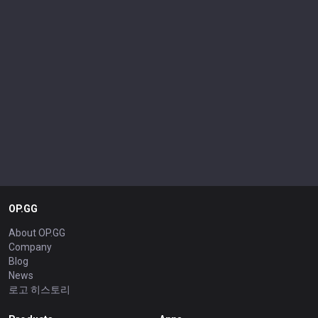
OP.GG
About OP.GG
Company
Blog
News
로고 히스토리