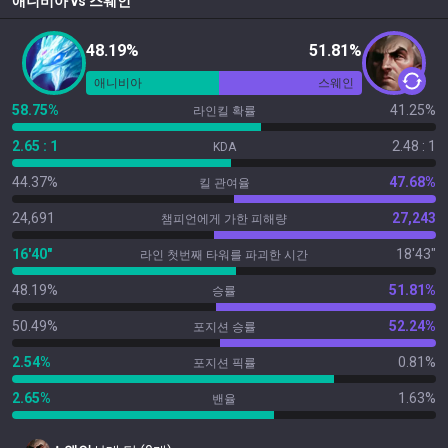
애니비아
vs
스웨인
48.19%
51.81%
애니비아
스웨인
58.75%
41.25%
라인킬 확률
2.65 : 1
2.48 : 1
KDA
44.37%
47.68%
킬 관여율
24,691
27,243
챔피언에게 가한 피해량
16'40"
18'43"
라인 첫번째 타워를 파괴한 시간
48.19%
51.81%
승률
50.49%
52.24%
포지션 승률
2.54%
0.81%
포지션 픽률
2.65%
1.63%
밴율