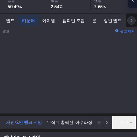
승률
픽률
밴율
50.49
%
2.54
%
2.65
%
빌드
카운터
아이템
챔피언 조합
룬
장인 빌드
스
광고
광고 제거
개인/2인 랭크 게임
무작위 총력전: 아수라장
클래식
더 보기
아레나
N