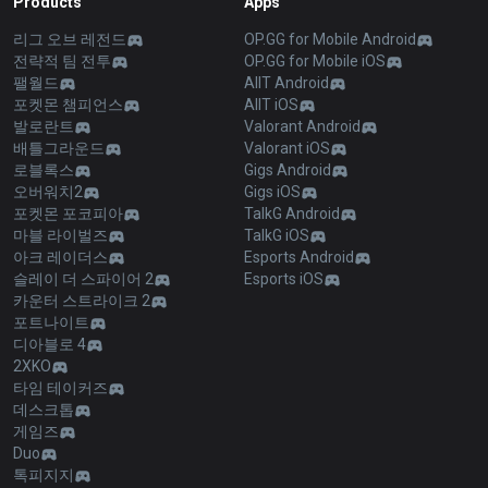
Products
Apps
리그 오브 레전드
OP.GG for Mobile Android
전략적 팀 전투
OP.GG for Mobile iOS
팰월드
AllT Android
포켓몬 챔피언스
AllT iOS
발로란트
Valorant Android
배틀그라운드
Valorant iOS
로블록스
Gigs Android
오버워치2
Gigs iOS
포켓몬 포코피아
TalkG Android
마블 라이벌즈
TalkG iOS
아크 레이더스
Esports Android
슬레이 더 스파이어 2
Esports iOS
카운터 스트라이크 2
포트나이트
디아블로 4
2XKO
타임 테이커즈
데스크톱
게임즈
Duo
톡피지지