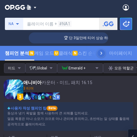
소환사 검색
플레이어 이름 +
#NA1
NA
 상승 하는 방법!
🏆 단 3일만에 티어 상승 하는 방법!
챔피언 분석
게임 모드
클래식
스킨 순위
랭킹
프로 관전
마이페이지
통계
N
U
N
미드
Global
Emerald +
모든 역할군
애니비아
카운터 - 미드, 패치 16.15
3 티어
Q
W
E
R
사용자 작성 챔피언 팁
Beta
동상과 냉기 폭발을 함께 사용하여 큰 피해를 입히세요.
얼음 폭풍은 마나 소모가 크므로 마나 관리에 유의하고, 초반에는 알 상태를 활용해
공격적으로 플레이하세요.