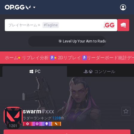
プレイヤーネーム
+
#
Tagline
🎯 Level Up Your Aim to Radiant Status!
ホーム
リプレイ分析
2Dリプレイ
リーダーボード
統計デ
β
β
PC
コンソール
swarm
#
xxx
ラダーランキング
1208
th
1201