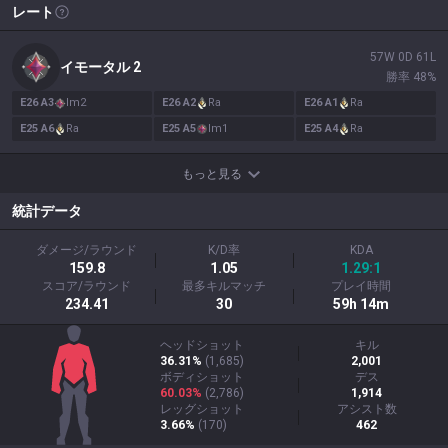
レート
57
W
0
D
61
L
イモータル
2
勝率
48
%
E
26
A
3
Im
2
E
26
A
2
Ra
E
26
A
1
Ra
E
25
A
6
Ra
E
25
A
5
Im
1
E
25
A
4
Ra
もっと見る
統計データ
ダメージ/ラウンド
K/D率
KDA
159.8
1.05
1.29:1
スコア/ラウンド
最多キルマッチ
プレイ時間
234.41
30
59h 14m
ヘッドショット
キル
36.31%
(
1,685
)
2,001
ボディショット
デス
60.03%
(
2,786
)
1,914
レッグショット
アシスト数
3.66%
(
170
)
462