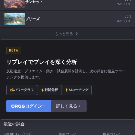
サンセット
9
W
0
D
8
L
50
%
ブリーズ
8
W
0
D
8
L
もっと見る
BETA
リプレイでプレイを深く分析
反応速度・プリエイム・動き・試合展開を計測し、次の試合に役立つコー
チングを提供します。
パワーグラフ
戦闘分析
AIコーチング
ログイン
詳しく見る
最近の試合
8W
0D
12L
(
40
%)
最新プレイ
最新プレイ