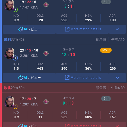
ヘイヴン
4
th
19
/
22
/
6
13
:
11
1.14
:1
KDA
K/D
DDΔ
ACS
HS%
ADR
0.9
-28
223
29%
133
AI
レビュー
More match details
勝利
33
m
46
s
競争戦
午前7:16
ロータス
MVP
23
/
15
/
10
13
:
10
2.20
:1
KDA
K/D
DDΔ
ACS
HS%
ADR
1.5
+63
290
36%
200
AI
レビュー
More match details
敗北
29
m
59
s
競争戦
午前6:39
ロータス
5
th
17
/
20
/
7
9
:
13
1.20
:1
KDA
K/D
DDΔ
ACS
HS%
ADR
0.9
+1
232
50%
157
AI
レビュー
More match details