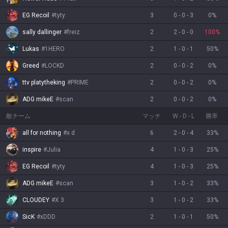
EG Recoil
#
tyty
3
0
-
0
-
3
0
%
sally dallinger
#
freiz
2
2
-
0
-
0
100
%
Lukas
#
1HERO
2
1
-
0
-
1
50
%
Greed
#
LOCKD
2
0
-
0
-
2
0
%
ttv platytheking
#
PRIME
2
0
-
0
-
2
0
%
ADG mikeE
#
scan
2
0
-
0
-
2
0
%
敵チーム
マッチ
W
-
D
-
L
勝率
all for nothing
#
x d
6
2
-
0
-
4
33
%
inspire
#
Julia
4
1
-
0
-
3
25
%
EG Recoil
#
tyty
4
1
-
0
-
3
25
%
ADG mikeE
#
scan
3
1
-
0
-
2
33
%
CLOUDEY
#
X 3
3
1
-
0
-
2
33
%
SicK
#
xDDD
2
1
-
0
-
1
50
%