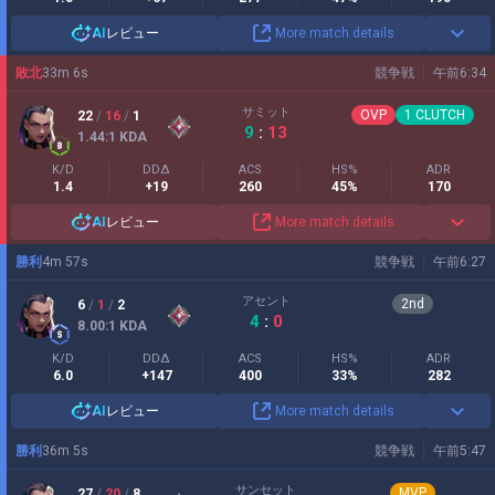
AI
レビュー
More match details
敗北
33
m
6
s
競争戦
午前6:34
サミット
OVP
1
CLUTCH
22
/
16
/
1
9
:
13
1.44
:1
KDA
K/D
DDΔ
ACS
HS%
ADR
1.4
+19
260
45%
170
AI
レビュー
More match details
勝利
4
m
57
s
競争戦
午前6:27
アセント
2
nd
6
/
1
/
2
4
:
0
8.00
:1
KDA
K/D
DDΔ
ACS
HS%
ADR
6.0
+147
400
33%
282
AI
レビュー
More match details
勝利
36
m
5
s
競争戦
午前5:47
サンセット
MVP
27
/
20
/
8