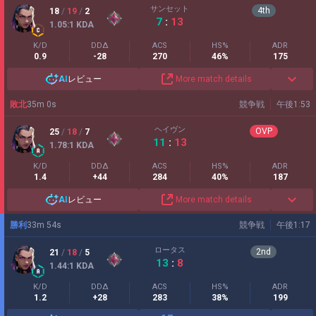
サンセット
4
th
18
/
19
/
2
7
:
13
1.05
:1
KDA
K/D
DDΔ
ACS
HS%
ADR
0.9
-28
270
46%
175
AI
レビュー
More match details
敗北
35
m
0
s
競争戦
午後1:53
ヘイヴン
OVP
25
/
18
/
7
11
:
13
1.78
:1
KDA
K/D
DDΔ
ACS
HS%
ADR
1.4
+44
284
40%
187
AI
レビュー
More match details
勝利
33
m
54
s
競争戦
午後1:17
ロータス
2
nd
21
/
18
/
5
13
:
8
1.44
:1
KDA
K/D
DDΔ
ACS
HS%
ADR
1.2
+28
283
38%
199