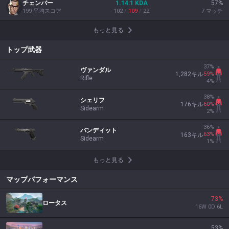
チェンバー
1.14
:1
KDA
57
%
199
平均スコア
102
/
109
/
22
7
マッチ
もっと見る
トップ武器
37
%
ヴァンダル
59
%
1,282
キル
Rifle
4
%
38
%
シェリフ
60
%
176
キル
Sidearm
2
%
36
%
バンディット
63
%
163
キル
Sidearm
1
%
もっと見る
マップパフォーマンス
73
%
ロータス
16
W
0
D
6
L
53
%