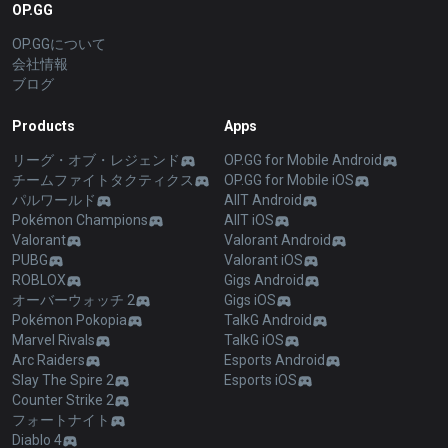
OP.GG
OP.GGについて
会社情報
ブログ
Products
Apps
リーグ・オブ・レジェンド
OP.GG for Mobile Android
チームファイトタクティクス
OP.GG for Mobile iOS
パルワールド
AllT Android
Pokémon Champions
AllT iOS
Valorant
Valorant Android
PUBG
Valorant iOS
ROBLOX
Gigs Android
オーバーウォッチ 2
Gigs iOS
Pokémon Pokopia
TalkG Android
Marvel Rivals
TalkG iOS
Arc Raiders
Esports Android
Slay The Spire 2
Esports iOS
Counter Strike 2
フォートナイト
Diablo 4