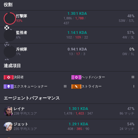
役割
1.30
:1
KDA
打撃隊
48
%
1,886
/
1,788
/
93
%
53
W
/
57
L
437
監視者
1.14
:1
KDA
57
%
6
%
102
/
109
/
22
4
W
/
3
L
斥候隊
0.94
:1
KDA
0
%
1
%
13
/
17
/
3
0
W
/
1
L
達成項目
決闘者
ヘッドハンター
III
エクスキューショナー
III
ストライカー
I
エージェントパフォーマンス
レイナ
1.30
:1
KDA
47
%
238
平均スコア
1,478
/
1,403
/
347
86
マッチ
ジェット
1.29
:1
KDA
54
%
235
平均スコア
408
/
385
/
90
24
マッチ