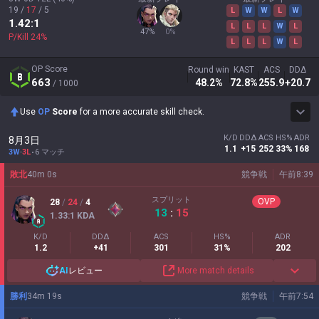
19
/
17
/
5
L
W
W
L
W
1.42
:1
L
L
L
W
L
47
%
0
%
P/Kill
24
%
L
L
L
W
L
OP Score
Round win
KAST
ACS
DDΔ
663
48.2
%
72.8
%
255.9
+20.7
/ 1000
Use
OP
Score
for a more accurate skill check.
K/D
DDΔ
ACS
HS%
ADR
8月3日
1.1
+15
252
33%
168
3W
-
3L
6 マッチ
敗北
40
m
0
s
競争戦
午前8:39
スプリット
OVP
28
/
24
/
4
13
:
15
1.33
:1
KDA
K/D
DDΔ
ACS
HS%
ADR
1.2
+41
301
31%
202
AI
レビュー
More match details
勝利
34
m
19
s
競争戦
午前7:54