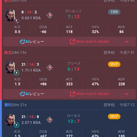
敗北
30
m
35
s
競争戦
午前9:43
サンセット
10
th
8
/
16
/
2
7
:
13
0.63
:1
KDA
K/D
DDΔ
ACS
HS%
ADR
0.5
-66
118
32%
84
AI
レビュー
More match details
敗北
24
m
19
s
競争戦
午前7:41
ブリーズ
MVP
21
/
14
/
3
6
:
13
1.71
:1
KDA
K/D
DDΔ
ACS
HS%
ADR
1.5
+86
323
47%
228
AI
レビュー
More match details
勝利
26
m
21
s
競争戦
午前7:12
ロータス
MVP
21
/
14
/
8
13
:
7
2.07
:1
KDA
K/D
DDΔ
ACS
HS%
ADR
1.5
+67
277
47%
195