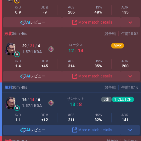
K/D
DDΔ
ACS
HS%
ADR
0.9
-9
205
48%
135
AI
レビュー
More match details
敗北
36
m
46
s
競争戦
午前10:52
ロータス
MVP
29
/
21
/
4
12
:
14
1.57
:1
KDA
K/D
DDΔ
ACS
HS%
ADR
1.4
+45
314
35%
200
AI
レビュー
More match details
勝利
30
m
48
s
競争戦
午前10:16
サンセット
5
th
1
CLUTCH
16
/
14
/
6
13
:
8
1.57
:1
KDA
K/D
DDΔ
ACS
HS%
ADR
1.1
+12
211
32%
141
AI
レビュー
More match details