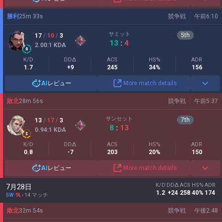
勝利
25
m
33
s
競争戦
午前6:10
サミット
5
th
17
/
10
/
3
13
:
4
2.00
:1
KDA
K/D
DDΔ
ACS
HS%
ADR
1.7
+9
245
34%
156
AI
レビュー
More match details
敗北
28
m
56
s
競争戦
午前5:37
サンセット
7
th
13
/
17
/
3
8
:
13
0.94
:1
KDA
K/D
DDΔ
ACS
HS%
ADR
0.8
-7
203
20%
150
AI
レビュー
More match details
K/D
DDΔ
ACS
HS%
ADR
7月28日
1.2
+24
258
40%
174
5W
-
9L
14 マッチ
敗北
32
m
54
s
競争戦
午後2:48