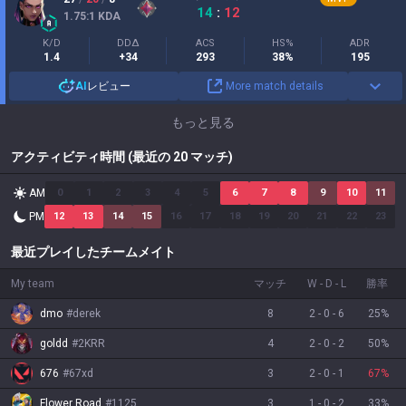
14
:
12
1.75
:1
KDA
K/D
DDΔ
ACS
HS%
ADR
1.4
+34
293
38%
195
AI
レビュー
More match details
もっと見る
アクティビティ時間 (最近の 20 マッチ)
AM
0
1
2
3
4
5
6
7
8
9
10
11
PM
12
13
14
15
16
17
18
19
20
21
22
23
最近プレイしたチームメイト
My team
マッチ
W
-
D
-
L
勝率
dmo
#
derek
8
2
-
0
-
6
25
%
goldd
#
2KRR
4
2
-
0
-
2
50
%
676
#
67xd
3
2
-
0
-
1
67
%
Flower Road
#
1125
3
1
-
0
-
2
33
%