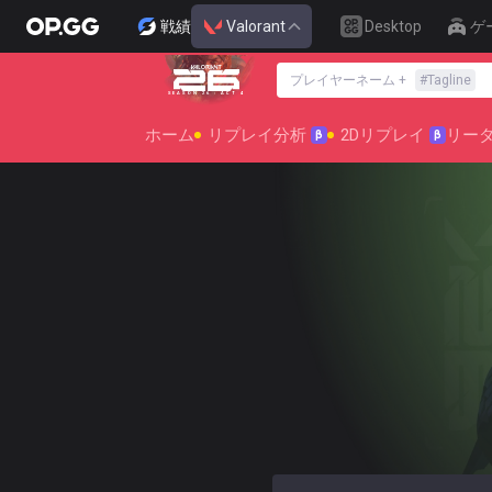
戦績
Valorant
Desktop
ゲ
プレイヤーネーム
+
#
Tagline
SEASON 26 : ACT 4
ホーム
リプレイ分析
2Dリプレイ
リー
β
β