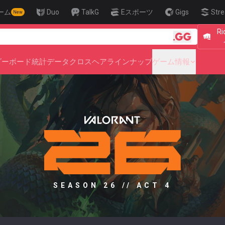
ーム
Duo
TalkG
Eスポーツ
Gigs
Stre
New
R
🎯 Level U
ダーボード
統計データ
クロスヘア
ラインナップ
ゲーム情報
SEASON 26 // ACT 4