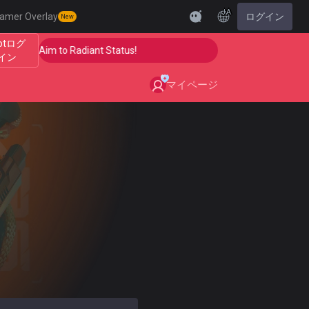
JA
amer Overlay
ログイン
New
iotログ
p Your Aim to Radiant Status!
🎯 Level Up Your Aim to
イン
マイページ