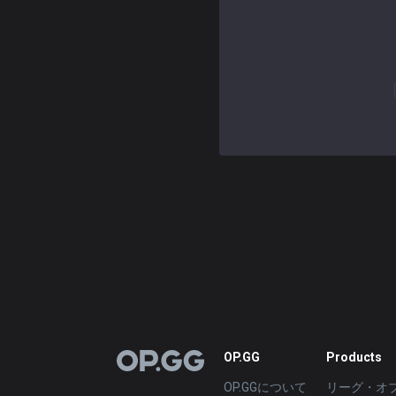
OP.GG
Products
OP.GG
OP.GGについて
リーグ・オ