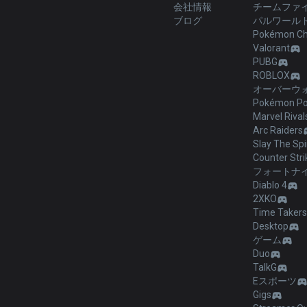
会社情報
チームファ
ブログ
パルワール
Pokémon C
Valorant
PUBG
ROBLOX
オーバーウォ
Pokémon Po
Marvel Rival
Arc Raiders
Slay The Spi
Counter Stri
フォートナ
Diablo 4
2XKO
Time Takers
Desktop
ゲーム
Duo
TalkG
Eスポーツ
Gigs