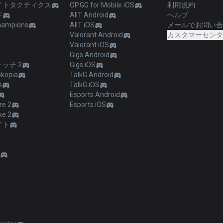
イトタクティクス
OP.GG for Mobile iOS
利用規約
ド
AllT Android
ヘルプ
hampions
AllT iOS
メールでお問い
Valorant Android
カスタマーセン
Valorant iOS
Gigs Android
ッチ 2
Gigs iOS
kopia
TalkG Android
s
TalkG iOS
Esports Android
re 2
Esports iOS
ke 2
イト