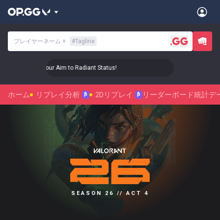
プレイヤーネーム
+
#
Tagline
🎯 Level Up Your Aim to Radiant Status!
🎯 Level Up Your 
ホーム
リプレイ分析
2Dリプレイ
リーダーボード
統計デ
β
β
SEASON 26 // ACT 4