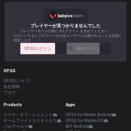
babyice
#
arm
プレイヤーが見つかりませんでした
プレイヤーネームの後に #タグライン を含めてください。
ログインするとプロフィールが全ユーザーに公開されることを認識し
同意します
OP.GGログイン
Riotログイン
OP.GG
OP.GGについて
会社情報
ブログ
Products
Apps
リーグ・オブ・レジェンド
OP.GG for Mobile Android
チームファイトタクティクス
OP.GG for Mobile iOS
パルワールド
AllT Android