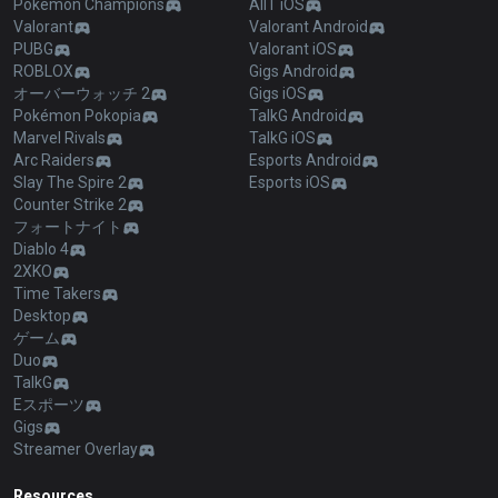
Pokémon Champions
AllT iOS
Valorant
Valorant Android
PUBG
Valorant iOS
ROBLOX
Gigs Android
オーバーウォッチ 2
Gigs iOS
Pokémon Pokopia
TalkG Android
Marvel Rivals
TalkG iOS
Arc Raiders
Esports Android
Slay The Spire 2
Esports iOS
Counter Strike 2
フォートナイト
Diablo 4
2XKO
Time Takers
Desktop
ゲーム
Duo
TalkG
Eスポーツ
Gigs
Streamer Overlay
Resources