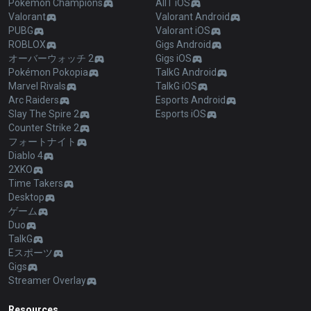
Pokémon Champions
AllT iOS
Valorant
Valorant Android
PUBG
Valorant iOS
ROBLOX
Gigs Android
オーバーウォッチ 2
Gigs iOS
Pokémon Pokopia
TalkG Android
Marvel Rivals
TalkG iOS
Arc Raiders
Esports Android
Slay The Spire 2
Esports iOS
Counter Strike 2
フォートナイト
Diablo 4
2XKO
Time Takers
Desktop
ゲーム
Duo
TalkG
Eスポーツ
Gigs
Streamer Overlay
Resources