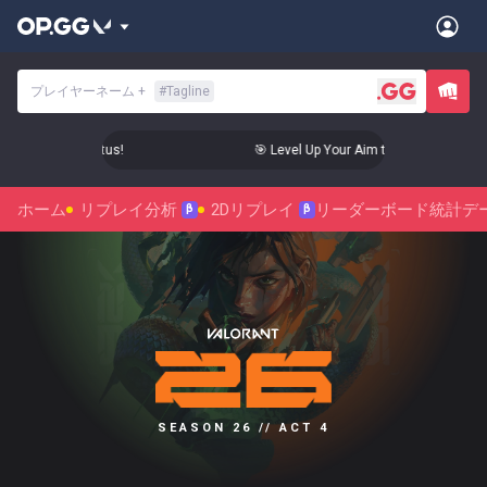
プレイヤーネーム
+
#
Tagline
m to Radiant Status!
🎯 Level Up Your Aim to Radiant Status!
ホーム
リプレイ分析
2Dリプレイ
リーダーボード
統計デ
β
β
SEASON 26 // ACT 4