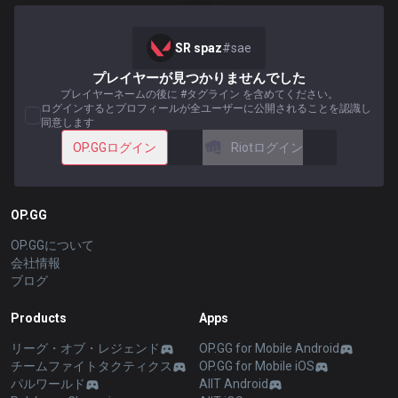
SR spaz
#
sae
プレイヤーが見つかりませんでした
プレイヤーネームの後に #タグライン を含めてください。
ログインするとプロフィールが全ユーザーに公開されることを認識し
同意します
OP.GGログイン
Riotログイン
OP.GG
OP.GGについて
会社情報
ブログ
Products
Apps
リーグ・オブ・レジェンド
OP.GG for Mobile Android
チームファイトタクティクス
OP.GG for Mobile iOS
パルワールド
AllT Android