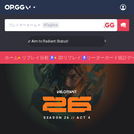
プレイヤーネーム
+
#
Tagline
🎯 Level Up Your Aim to Radiant Status!
🎯 Level Up Your Ai
ホーム
リプレイ分析
2Dリプレイ
リーダーボード
統計デ
β
β
SEASON 26 // ACT 4