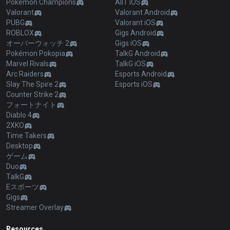
Pokémon Champions
AllT iOS
Valorant
Valorant Android
PUBG
Valorant iOS
ROBLOX
Gigs Android
オーバーウォッチ 2
Gigs iOS
Pokémon Pokopia
TalkG Android
Marvel Rivals
TalkG iOS
Arc Raiders
Esports Android
Slay The Spire 2
Esports iOS
Counter Strike 2
フォートナイト
Diablo 4
2XKO
Time Takers
Desktop
ゲーム
Duo
TalkG
Eスポーツ
Gigs
Streamer Overlay
Resources