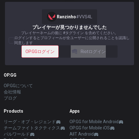
Ranzinho
#
VVS4L
プレイヤーが見つかりませんでした
プレイヤーネームの後に #タグライン を含めてください。
ログインするとプロフィールが全ユーザーに公開されることを認識し
同意します
OP.GGログイン
Riotログイン
OP.GG
OP.GGについて
会社情報
ブログ
Products
Apps
リーグ・オブ・レジェンド
OP.GG for Mobile Android
チームファイトタクティクス
OP.GG for Mobile iOS
パルワールド
AllT Android