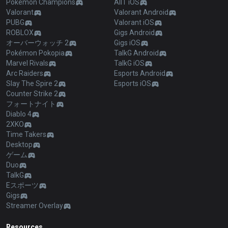
Pokémon Champions
AllT iOS
Valorant
Valorant Android
PUBG
Valorant iOS
ROBLOX
Gigs Android
オーバーウォッチ 2
Gigs iOS
Pokémon Pokopia
TalkG Android
Marvel Rivals
TalkG iOS
Arc Raiders
Esports Android
Slay The Spire 2
Esports iOS
Counter Strike 2
フォートナイト
Diablo 4
2XKO
Time Takers
Desktop
ゲーム
Duo
TalkG
Eスポーツ
Gigs
Streamer Overlay
Resources