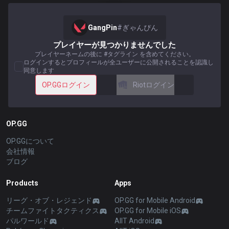
GangPin
#
ぎゃんぴん
プレイヤーが見つかりませんでした
プレイヤーネームの後に #タグライン を含めてください。
ログインするとプロフィールが全ユーザーに公開されることを認識し
同意します
OP.GGログイン
Riotログイン
OP.GG
OP.GGについて
会社情報
ブログ
Products
Apps
リーグ・オブ・レジェンド
OP.GG for Mobile Android
チームファイトタクティクス
OP.GG for Mobile iOS
パルワールド
AllT Android